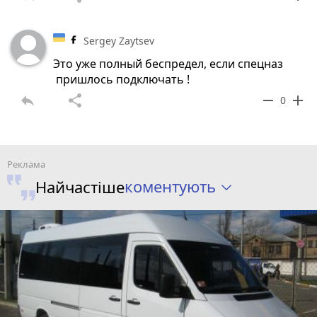
Sergey Zaytsev
Это уже полный беспредел, если спецназ
пришлось подключать !
reply
share
remove
add
0
коментують
Найчастіше