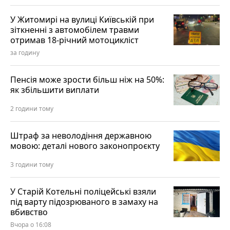
У Житомирі на вулиці Київській при
зіткненні з автомобілем травми
отримав 18-річний мотоцикліст
за годину
Пенсія може зрости більш ніж на 50%:
як збільшити виплати
2 години тому
Штраф за неволодіння державною
мовою: деталі нового законопроєкту
3 години тому
У Старій Котельні поліцейські взяли
під варту підозрюваного в замаху на
вбивство
Вчора о 16:08