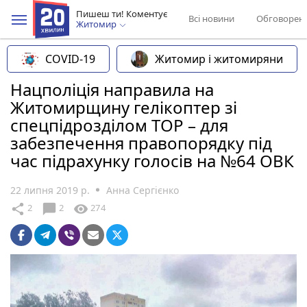
Пишеш ти! Коментує
Всі новини
Обговорен
Житомир
COVID-19
Житомир і житомиряни
Нацполіція направила на
Житомирщину гелікоптер зі
спецпідрозділом ТОР – для
забезпечення правопорядку під
час підрахунку голосів на №64 ОВК
22 липня 2019 р.
Анна Сергієнко
chat_bubble
share
visibility
2
2
274