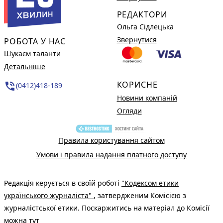
РЕДАКТОРИ
Ольга Сідлецька
Звернутися
РОБОТА У НАС
Шукаєм таланти
Детальніше
КОРИСНЕ
phone_in_talk
(0412)418-189
Новини компаній
Огляди
Правила користування сайтом
Умови і правила надання платного доступу
Редакція керується в своїй роботі
"Кодексом етики
українського журналіста"
, затвердженим Комісією з
журналістської етики. Поскаржитись на матеріал до Комісії
можна
тут