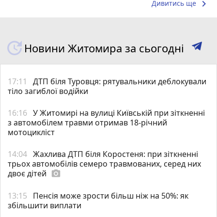
keyboard_arrow_right
Дивитись ще
Новини Житомира за сьогодні
17:11
ДТП біля Туровця: рятувальники деблокували
тіло загиблої водійки
16:16
У Житомирі на вулиці Київській при зіткненні
з автомобілем травми отримав 18-річний
мотоцикліст
14:04
Жахлива ДТП біля Коростеня: при зіткненні
трьох автомобілів семеро травмованих, серед них
двоє дітей
photo_camera
13:15
Пенсія може зрости більш ніж на 50%: як
збільшити виплати