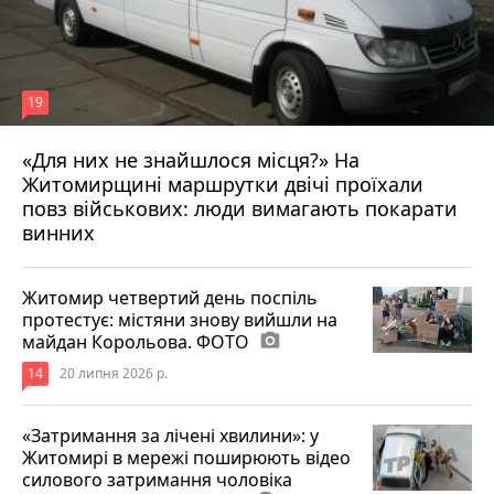
19
«Для них не знайшлося місця?» На
Житомирщині маршрутки двічі проїхали
17 липня 2026 р.
повз військових: люди вимагають покарати
винних
Житомир четвертий день поспіль
протестує: містяни знову вийшли на
майдан Корольова. ФОТО
photo_camera
14
20 липня 2026 р.
«Затримання за лічені хвилини»: у
Житомирі в мережі поширюють відео
силового затримання чоловіка