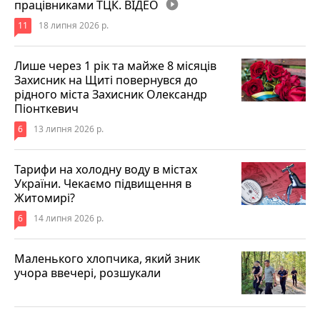
працівниками ТЦК. ВІДЕО
play_circle_filled
11
18 липня 2026 р.
Лише через 1 рік та майже 8 місяців
Захисник на Щиті повернувся до
рідного міста Захисник Олександр
Піонткевич
6
13 липня 2026 р.
Тарифи на холодну воду в містах
України. Чекаємо підвищення в
Житомирі?
6
14 липня 2026 р.
Маленького хлопчика, який зник
учора ввечері, розшукали