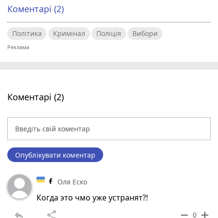
Коментарі (2)
Політика
Кримінал
Поліція
Вибори
Коментарі (2)
Опублікувати коментар
Оля Еско
Когда это чмо уже устранят?!
reply
share
remove
add
0