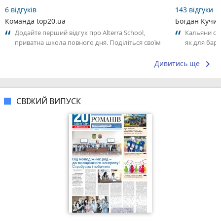
6 відгуків
143 відгуки
Команда top20.ua
Богдан Кучи
Додайте перший відгук про Alterra School,
Кальяни сма
приватна школа повного дня. Поділіться своїм
як для бару
досвідом – що Вам сподобалось, а...
що я куштув
keyboard_arrow_right
Дивитись ще
СВІЖИЙ ВИПУСК