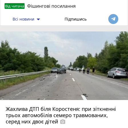
Фішингові посилання
Від читача
Всі новини
Підпишись
Жахлива ДТП біля Коростеня: при зіткненні
трьох автомобілів семеро травмованих,
серед них двоє дітей
photo_camera