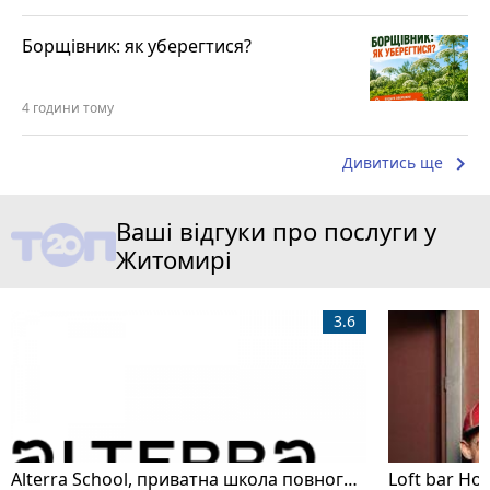
Борщівник: як уберегтися?
4 години тому
keyboard_arrow_right
Дивитись ще
Ваші відгуки про послуги у
Житомирі
3.6
Alterra School, приватна школа повного дня
Loft bar Ho