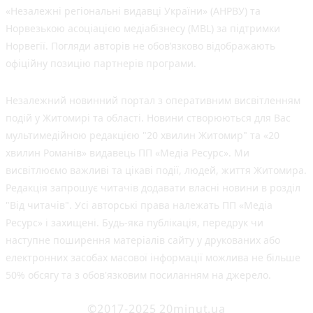
«Незалежні регіональні видавці України» (АНРВУ) та
Норвезькою асоціацією медіабізнесу (MBL) за підтримки
Норвегії. Погляди авторів не обов’язково відображають
офіційну позицію партнерів програми.
Незалежний новинний портал з оперативним висвітленням
подій у Житомирі та області. Новини створюються для Вас
мультимедійною редакцією "20 хвилин Житомир" та «20
хвилин Романів» видавець ПП «Медіа Ресурс». Ми
висвітлюємо важливі та цікаві події, людей, життя Житомира.
Редакція запрошує читачів додавати власні новини в розділ
"Від читачів". Усі авторські права належать ПП «Медіа
Ресурс» і захищені. Будь-яка публiкацiя, передрук чи
наступне поширення матеріалів сайту у друкованих або
електронних засобах масової інформації можлива не більше
50% обсягу та з обов'язковим посиланням на джерело.
©2017-2025 20minut.ua