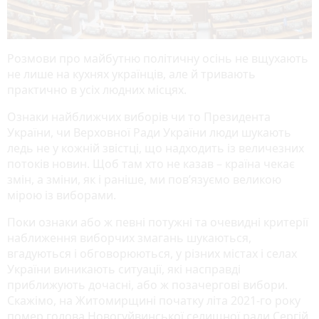
Розмови про майбутню політичну осінь не вщухають
не лише на кухнях українців, але й тривають
практично в усіх людних місцях.
Ознаки найближчих виборів чи то Президента
України, чи Верховної Ради України люди шукають
ледь не у кожній звістці, що надходить із величезних
потоків новин. Щоб там хто не казав – країна чекає
змін, а зміни, як і раніше, ми пов’язуємо великою
мірою із виборами.
Поки ознаки або ж певні потужні та очевидні критерії
наближення виборчих змагань шукаються,
вгадуються і обговорюються, у різних містах і селах
України виникають ситуації, які насправді
приближують дочасні, або ж позачергові вибори.
Скажімо, на Житомирщині початку літа 2021-го року
помер голова Новогуйвинської селищної ради Сергій