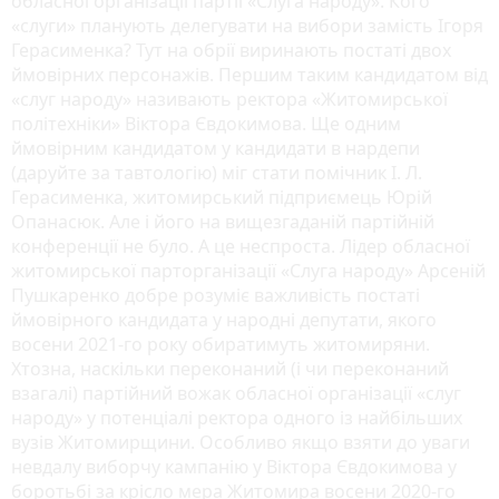
обласної організації партії «Слуга народу». Кого
«слуги» планують делегувати на вибори замість Ігоря
Герасименка? Тут на обрії виринають постаті двох
ймовірних персонажів. Першим таким кандидатом від
«слуг народу» називають ректора «Житомирської
політехніки» Віктора Євдокимова. Ще одним
ймовірним кандидатом у кандидати в нардепи
(даруйте за тавтологію) міг стати помічник І. Л.
Герасименка, житомирський підприємець Юрій
Опанасюк. Але і його на вищезгаданій партійній
конференції не було. А це неспроста. Лідер обласної
житомирської парторганізації «Слуга народу» Арсеній
Пушкаренко добре розуміє важливість постаті
ймовірного кандидата у народні депутати, якого
восени 2021-го року обиратимуть житомиряни.
Хтозна, наскільки переконаний (і чи переконаний
взагалі) партійний вожак обласної організації «слуг
народу» у потенціалі ректора одного із найбільших
вузів Житомирщини. Особливо якщо взяти до уваги
невдалу виборчу кампанію у Віктора Євдокимова у
боротьбі за крісло мера Житомира восени 2020-го