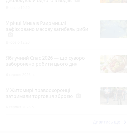
деблокували одного з водіїв
Вчора о 10:20
У річці Мика в Радомишлі
зафіксовано масову загибель риби
photo_camera
Вчора о 12:20
Яблучний Спас 2026 — що суворо
заборонено робити цього дня
6 серпня 2026 р.
У Житомирі правоохоронці
затримали торговця зброєю
photo_camera
6 серпня 2026 р.
keyboard_arrow_right
Дивитись ще