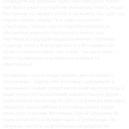
кандидатів ще декілька. Адже «Батьківщина» також
має брати участь у подібних змаганнях. Навіть якщо
без шансів на перемогу! Але ж не можна так, щоб про
партію зовсім забули. Те ж саме стосується і
«Свободи», і «Сили і честі». Адже без виборів, в
обстановці мирного політичного життя, про
партійців із осередків вищезазначених партійних
структур ніхто у Житомирі або ж у Житомирській
області загалом навіть і не згадує. Так що є шанс, і
його слід використати якомога повніше та
ефективніше.
Безумовно, партія влади зробить все можливе (і
неможливе – також), аби Житомир і житомирян у
парламенті і надалі представляв їхній однопартієць із
рядів «слуг». Хоча можливий варіант пошуку друзів і
соратників із інших партій. Дехто із фахівців вже зараз
зауважує, що на вибори у житомирському окрузі
може піти і сам мер Житомира Сергій Сухомлин. Як
лідер обласного осередку партії «Пропозиція». Як
потужна постать на фоні інших кандидатів, які