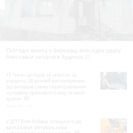
Сьогодні вранці у Березівці внаслідок удару
блискавки загорівся будинок
photo_camera
15 тисяч доларів за «квиток за
кордон»: 28-річний житомирянин
організував схему переправлення
чоловіків призовного віку за межі
країни
photo_camera
Вчора об 11:40
У ДТП біля Оліївки зіткнулися дві
вантажівки: рятувальники
photo_camera