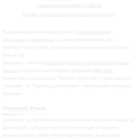
Правила користування сайтом
Умови і правила надання платного доступу
Редакція керується в своїй роботі
"Кодексом етики
українського журналіста"
, затвердженим Комісією з
журналістської етики. Поскаржитись на матеріал до Комісії
можна
тут
Видання є членом
Асоціації Незалежні регіональні видавці
України
та Всесвітньої асоціації видавців
WAN-IFRA
Матеріали з позначками "Новини компаній", "Прес-служба",
"Реклама" та "Партнерський проєкт" опубліковані на правах
реклами.
Здійснено за підтримки програми «Сильніші разом: Медіа та
Демократія», що реалізується Всесвітньою асоціацією
видавців новин (WAN-IFRA) у партнерстві з Асоціацією