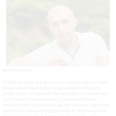
Ігор Герасименко
У такій ситуації, яка виникає із появою перспективи
дочасних виборів у Житомирському виборчому
окрузі № 62, на перший план виходить питання про
те, хто взагалі візьме участь у передвиборчих
змаганнях як представник від тієї чи іншої партійної
організації. Насамперед питання до Житомирської