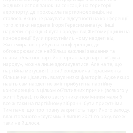
жодних несподіванок чи сенсацій на території
аеропорту, де проходила партконференція, не
сталося. Якщо не рахувати відсутності на конференції
того ж таки нардепа Ігоря Герасименка (усі інші
нардепи фракції «Слуга народу» від Житомирщини на
конференції були присутніми). Чому нардеп від
Житомира не прибув на конференцію, де
обговорювалися найбільш важливі завдання та
плани обласної партійної організації партії «Слуга
народу», можна лише здогадуватися. Але на те, що
партійна метушня Ігоря Леонідовича Герасименка
більше не цікавить, вказує низка факторів. Адже якщо
навіть сам нардеп не зміг прибути на партійну
конференцію із цілком об’єктивних причин (всякого у
житті буває), то його заступники-помічники мали б
все ж таки на партійному зібранні бути присутніми.
Тим паче, що про повну закритість партійного заходу,
влаштованого «слугами» 3 липня 2021-го року, все ж
таки не йшлося.