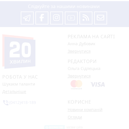
Слідкуйте за нашими новинами
РЕКЛАМА НА САЙТІ
Анна Дубовик
Звернутися
РЕДАКТОРИ
Ольга Сідлецька
Звернутися
РОБОТА У НАС
Шукаєм таланти
Детальніше
КОРИСНЕ
phone_in_talk
(0412)418-189
Новини компаній
Огляди