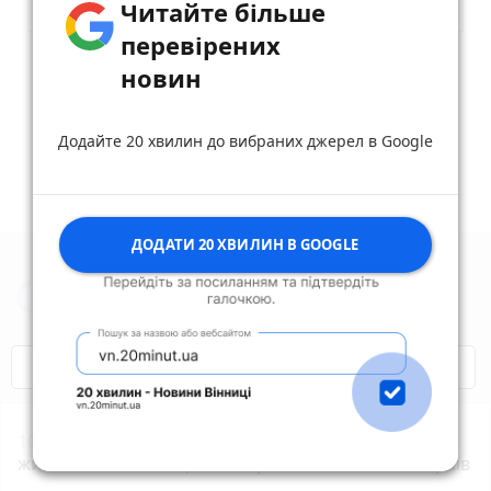
Читайте більше
перевірених
Опублікувати коментар
новин
Додайте 20 хвилин до вибраних джерел в Google
ДОДАТИ 20 ХВИЛИН В GOOGLE
Новини Житомира за сьогодні
COVID-19
Житомир і житомиряни
10:04
«Заміна» сім-картки обернулася кредитами:
жителька Звягельщини потрапила на гачок шахраїв