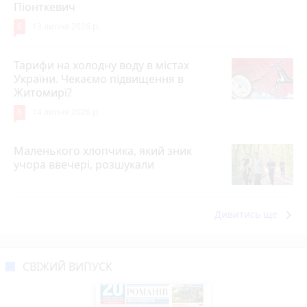
Піонткевич
6
13 липня 2026 р.
Тарифи на холодну воду в містах
України. Чекаємо підвищення в
Житомирі?
6
14 липня 2026 р.
Маленького хлопчика, який зник
учора ввечері, розшукали
keyboard_arrow_right
Дивитись ще
СВІЖИЙ ВИПУСК