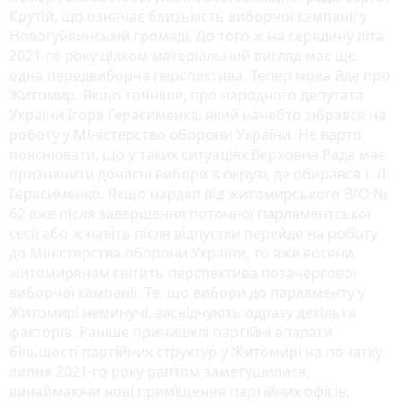
Крутій, що означає близькість виборчої кампанії у
Новогуйвинській громаді. До того ж на середину літа
2021-го року цілком матеріальний вигляд має ще
одна передвиборча перспектива. Тепер мова йде про
Житомир. Якщо точніше, про народного депутата
України Ігоря Герасименка, який начебто зібрався на
роботу у Міністерство оборони України. Не варто
пояснювати, що у таких ситуаціях Верховна Рада має
призначити дочасні вибори в окрузі, де обирався І. Л.
Герасименко. Якщо нардеп від житомирського В/О №
62 вже після завершення поточної парламентської
сесії або ж навіть після відпустки перейде на роботу
до Міністерства оборони України, то вже восени
житомирянам світить перспектива позачергової
виборчої кампанії. Те, що вибори до парламенту у
Житомирі неминучі, засвідчують одразу декілька
факторів. Раніше принишклі партійні апарати
більшості партійних структур у Житомирі на початку
липня 2021-го року раптом заметушилися,
винаймаючи нові приміщення партійних офісів,