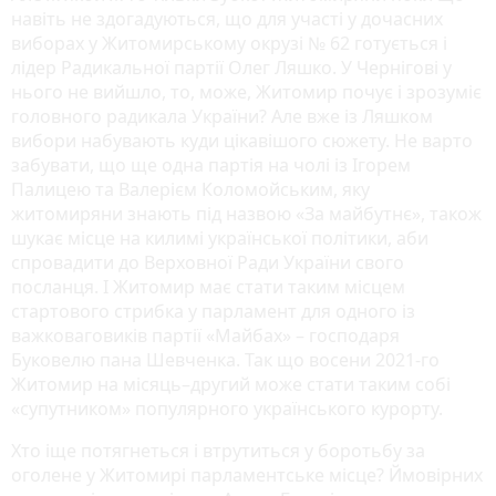
навіть не здогадуються, що для участі у дочасних
виборах у Житомирському окрузі № 62 готується і
лідер Радикальної партії Олег Ляшко. У Чернігові у
нього не вийшло, то, може, Житомир почує і зрозуміє
головного радикала України? Але вже із Ляшком
вибори набувають куди цікавішого сюжету. Не варто
забувати, що ще одна партія на чолі із Ігорем
Палицею та Валерієм Коломойським, яку
житомиряни знають під назвою «За майбутнє», також
шукає місце на килимі української політики, аби
спровадити до Верховної Ради України свого
посланця. І Житомир має стати таким місцем
стартового стрибка у парламент для одного із
важковаговиків партії «Майбах» – господаря
Буковелю пана Шевченка. Так що восени 2021-го
Житомир на місяць–другий може стати таким собі
«супутником» популярного українського курорту.
Хто іще потягнеться і втрутиться у боротьбу за
оголене у Житомирі парламентське місце? Ймовірних