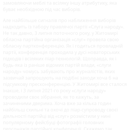
замовляючи меблі та всіляку іншу атрибутику, яка
буває необхідною під час виборів.
Але найбільше сигналів про наближення виборів
надходить із табору правлячої партії «Слуга народу».
Не так давно, 3 липня поточного року, у Житомирі
обласна партійна організація «слуг» провела свою
обласну партконференцію. Як і годиться провладній
партії, конференція проходила у дусі новаторських
підходів і всіляких піар-технологій. Щоправда, як і
будь-яка із раніше відомих партій влади, «слуги
народу» чомусь забувають про журналістів, яких
зазвичай запрошують на подібні заходи хоча б на
підсумкову пресконференцію. У Житомирі все сталося
інакше, і 3 липня 2021-го року «слуги народу»
проводили своє зібрання, як то кажуть, за
зачиненими дверима. Хоча вже за кілька годин
найбільш схильні та охочі до піар-супроводу своєї
діяльності партійці від «слуг» розмістили у нині
популярному фейсбуці фотографії головних
персонажів партійної конференції. Скажемо так,