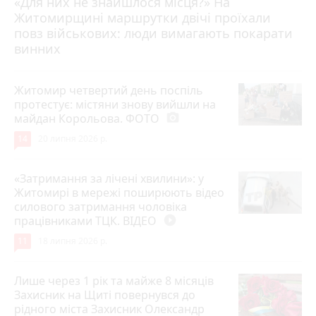
«Для них не знайшлося місця?» На
Житомирщині маршрутки двічі проїхали
17 липня 2026 р.
повз військових: люди вимагають покарати
винних
Житомир четвертий день поспіль
протестує: містяни знову вийшли на
майдан Корольова. ФОТО
photo_camera
14
20 липня 2026 р.
«Затримання за лічені хвилини»: у
Житомирі в мережі поширюють відео
силового затримання чоловіка
працівниками ТЦК. ВІДЕО
play_circle_filled
11
18 липня 2026 р.
Лише через 1 рік та майже 8 місяців
Захисник на Щиті повернувся до
рідного міста Захисник Олександр