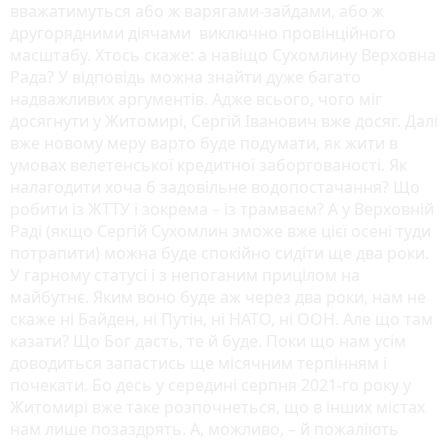
вважатимуться або ж варягами-зайдами, або ж
другорядними діячами виключно провінційного
масштабу. Хтось скаже: а навіщо Сухомлину Верховна
Рада? У відповідь можна знайти дуже багато
надважливих аргументів. Адже всього, чого міг
досягнути у Житомирі, Сергій Іванович вже досяг. Далі
вже новому меру варто буде подумати, як жити в
умовах велетенської кредитної заборгованості. Як
налагодити хоча б задовільне водопостачання? Що
робити із ЖТТУ і зокрема – із трамваєм? А у Верховній
Раді (якщо Сергій Сухомлин зможе вже цієї осені туди
потрапити) можна буде спокійно сидіти ще два роки.
У гарному статусі і з непоганим прицілом на
майбутнє. Яким воно буде аж через два роки, нам не
скаже ні Байден, ні Путін, ні НАТО, ні ООН. Але що там
казати? Що Бог дасть, те й буде. Поки що нам усім
доводиться запастись ще місячним терпінням і
почекати. Бо десь у середині серпня 2021-го року у
Житомирі вже таке розпочнеться, що в інших містах
нам лише позаздрять. А, можливо, – й пожаліють