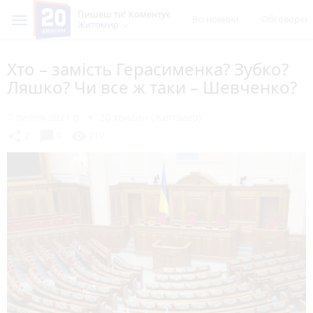
Пишеш ти! Коментує
Всі новини
Обговорен
Житомир
Хто – замість Герасименка? Зубко?
Ляшко? Чи все ж таки – Шевченко?
7 липня 2021 р.
20 хвилин (Житомир)
chat_bubble
share
visibility
2
0
210