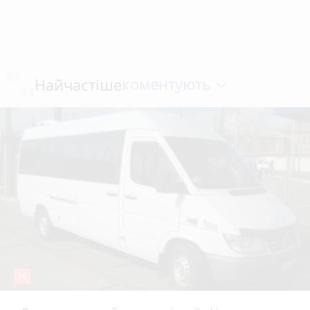
коментують
Найчастіше
19