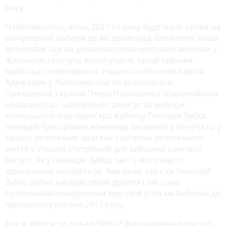
року.
Найімовірніше, осінь 2021-го року буде мало схожа на
минулорічні вибори до місцевих рад. Особливо якщо
врахувати, що на дочасних (позачергових) виборах у
Житомирі захочуть взяти участь представники
найбільш популярних в Україні політичних партій.
Адже саме у Житомирі партія колишнього
Президента України Петра Порошенка «Європейська
солідарність» однозначно делегує на вибори
колишнього віце-прем`єра Кабміну Геннадія Зубка.
Геннадій Григорович вочевидь засидівся у тіні (чи то у
запасі) політичних змагань і загалом політичного
життя в Україні. Потрібний для виборчої кампанії
ресурс, як у Геннадія Зубка, так і у його партії,
однозначно знайдеться. Тим паче, що сам Геннадій
Зубко охоче нагадає своїм друзям і так само
суперникам-конкурентам про свій успіх на виборах до
парламенту восени 2012 року.
Але ж якби ж то тільки Зубко? Житомиряни поки що