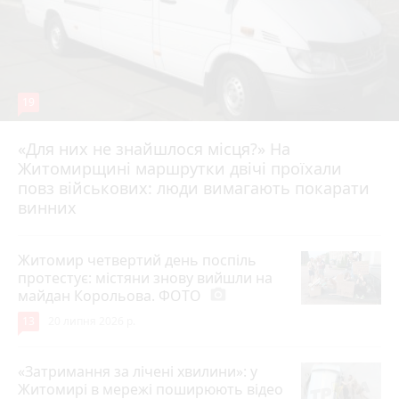
19
«Для них не знайшлося місця?» На
Житомирщині маршрутки двічі проїхали
17 липня 2026 р.
повз військових: люди вимагають покарати
винних
Житомир четвертий день поспіль
протестує: містяни знову вийшли на
майдан Корольова. ФОТО
photo_camera
13
20 липня 2026 р.
«Затримання за лічені хвилини»: у
Житомирі в мережі поширюють відео