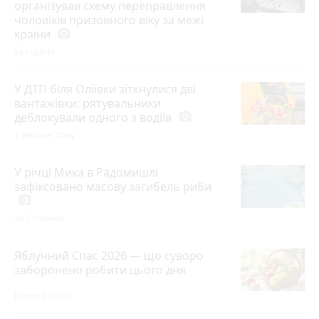
організував схему переправлення
чоловіків призовного віку за межі
країни
photo_camera
за годину
У ДТП біля Оліївки зіткнулися дві
вантажівки: рятувальники
деблокували одного з водіїв
photo_camera
7 хвилин тому
У річці Мика в Радомишлі
зафіксовано масову загибель риби
photo_camera
за 2 години
Яблучний Спас 2026 — що суворо
заборонено робити цього дня
Вчора о 10:00