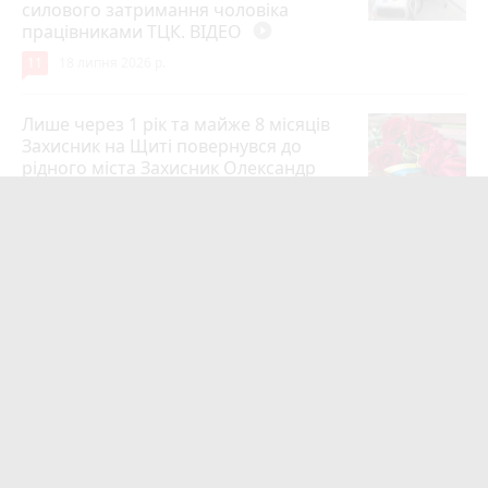
силового затримання чоловіка
працівниками ТЦК. ВІДЕО
play_circle_filled
11
18 липня 2026 р.
Лише через 1 рік та майже 8 місяців
Захисник на Щиті повернувся до
рідного міста Захисник Олександр
Піонткевич
6
13 липня 2026 р.
Тарифи на холодну воду в містах
України. Чекаємо підвищення в
Житомирі?
6
14 липня 2026 р.
Маленького хлопчика, який зник
учора ввечері, розшукали