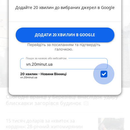
Додайте 20 хвилин до вибраних джерел в Google
ДОДАТИ 20 ХВИЛИН В GOOGLE
Сьогодні вранці у Березівці внаслідок удару
блискавки загорівся будинок
photo_camera
15 тисяч доларів за «квиток за
кордон»: 28-річний житомирянин