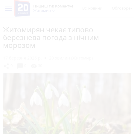
Пишеш ти! Коментує
Всі новини
Обговорен
Житомир
Житомирян чекає типово
березнева погода з нічним
морозом
17 березня 2026 р.
20 хвилин (Житомир)
chat_bubble
share
visibility
0
0
30