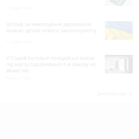
11 годин тому
Штраф за неволодіння державною
мовою: деталі нового законопроєкту
11 годин тому
У Старій Котельні поліцейські взяли
під варту підозрюваного в замаху на
вбивство
Вчора о 16:08
keyboard_arrow_right
Дивитись ще