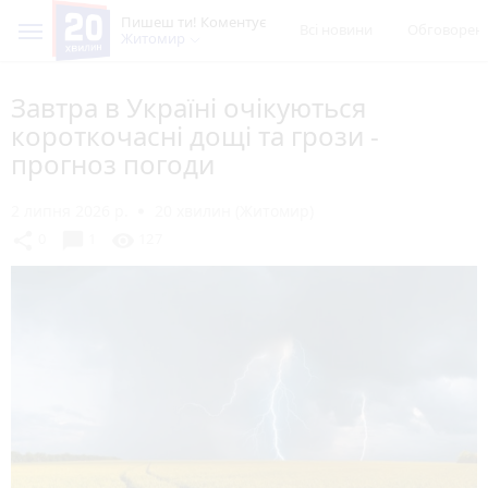
Пишеш ти! Коментує
Всі новини
Обговорен
Житомир
Завтра в Україні очікуються
короткочасні дощі та грози -
прогноз погоди
2 липня 2026 р.
20 хвилин (Житомир)
chat_bubble
share
visibility
0
1
127