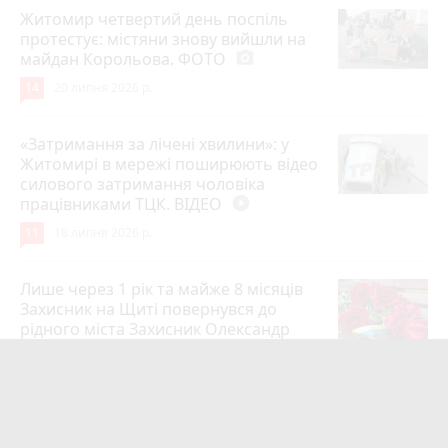
Житомир четвертий день поспіль
протестує: містяни знову вийшли на
майдан Корольова. ФОТО
photo_camera
14
20 липня 2026 р.
«Затримання за лічені хвилини»: у
Житомирі в мережі поширюють відео
силового затримання чоловіка
працівниками ТЦК. ВІДЕО
play_circle_filled
11
18 липня 2026 р.
Лише через 1 рік та майже 8 місяців
Захисник на Щиті повернувся до
рідного міста Захисник Олександр
Піонткевич
6
13 липня 2026 р.
Тарифи на холодну воду в містах