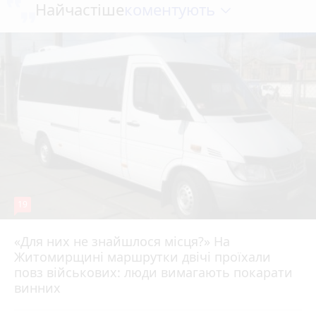
коментують
Найчастіше
19
«Для них не знайшлося місця?» На
Житомирщині маршрутки двічі проїхали
17 липня 2026 р.
повз військових: люди вимагають покарати
винних