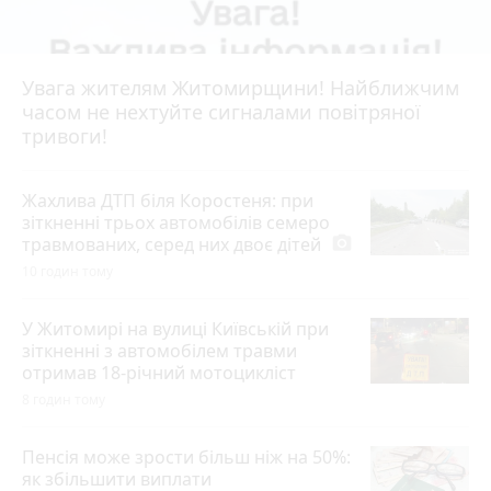
Увага жителям Житомирщини! Найближчим
часом не нехтуйте сигналами повітряної
тривоги!
Жахлива ДТП біля Коростеня: при
зіткненні трьох автомобілів семеро
травмованих, серед них двоє дітей
photo_camera
10 годин тому
У Житомирі на вулиці Київській при
зіткненні з автомобілем травми
отримав 18-річний мотоцикліст
8 годин тому
Пенсія може зрости більш ніж на 50%:
як збільшити виплати