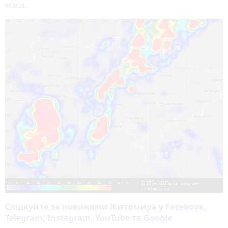
маса.
Слідкуйте за новинами Житомира у
Facebook
,
Telegram
,
Instagram
,
YouTube
та
Google