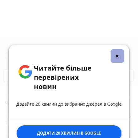
×
Новини Житомира за сьогодні
Читайте більше
COVID-19
Житомир і житомиряни
перевірених
новин
22:00
Увага жителям Житомирщини! Найближчим
часом не нехтуйте сигналами повітряної тривоги!
Додайте 20 хвилин до вибраних джерел в Google
17:11
ДТП біля Туровця: рятувальники деблокували
тіло загиблої водійки
ДОДАТИ 20 ХВИЛИН В GOOGLE
16:16
У Житомирі на вулиці Київській при зіткненні