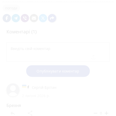
погода
Коментарі (1)
Опублікувати коментар
Сергій Брітан
2 липня 2026 р.
Брехня
reply
share
remove
add
0