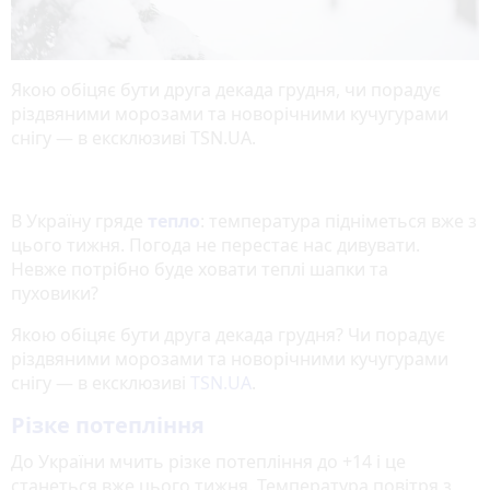
Якою обіцяє бути друга декада грудня, чи порадує
різдвяними морозами та новорічними кучугурами
снігу — в ексклюзиві TSN.UA.
В Україну гряде
тепло
: температура підніметься вже з
цього тижня. Погода не перестає нас дивувати.
Невже потрібно буде ховати теплі шапки та
пуховики?
Якою обіцяє бути друга декада грудня? Чи порадує
різдвяними морозами та новорічними кучугурами
снігу — в ексклюзиві
TSN.UA
.
Різке потепління
До України мчить різке потепління до +14 і це
станеться вже цього тижня. Температура повітря з