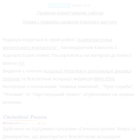
Правила користування сайтом
Умови і правила надання платного доступу
Редакція керується в своїй роботі
"Кодексом етики
українського журналіста"
, затвердженим Комісією з
журналістської етики. Поскаржитись на матеріал до Комісії
можна
тут
Видання є членом
Асоціації Незалежні регіональні видавці
України
та Всесвітньої асоціації видавців
WAN-IFRA
Матеріали з позначками "Новини компаній", "Прес-служба",
"Реклама" та "Партнерський проєкт" опубліковані на правах
реклами.
Здійснено за підтримки програми «Сильніші разом: Медіа та
Демократія», що реалізується Всесвітньою асоціацією