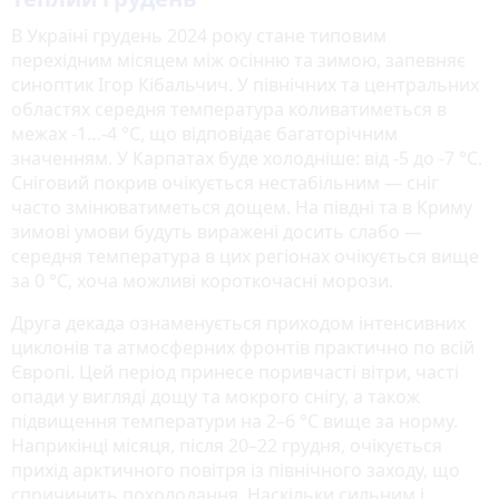
В Україні грудень 2024 року стане типовим
перехідним місяцем між осінню та зимою, запевняє
синоптик Ігор Кібальчич. У північних та центральних
областях середня температура коливатиметься в
межах -1…-4 °С, що відповідає багаторічним
значенням. У Карпатах буде холодніше: від -5 до -7 °С.
Сніговий покрив очікується нестабільним — сніг
часто змінюватиметься дощем. На півдні та в Криму
зимові умови будуть виражені досить слабо —
середня температура в цих регіонах очікується вище
за 0 °С, хоча можливі короткочасні морози.
Друга декада ознаменується приходом інтенсивних
циклонів та атмосферних фронтів практично по всій
Європі. Цей період принесе поривчасті вітри, часті
опади у вигляді дощу та мокрого снігу, а також
підвищення температури на 2–6 °С вище за норму.
Наприкінці місяця, після 20–22 грудня, очікується
прихід арктичного повітря із північного заходу, що
спричинить похолодання. Наскільки сильним і