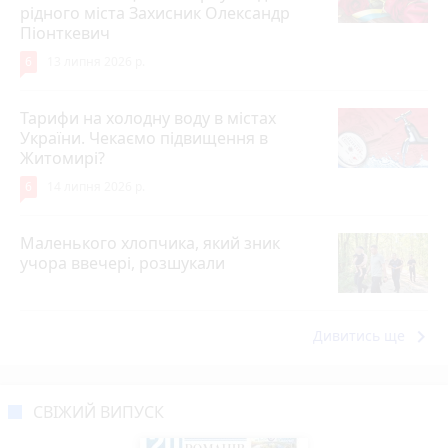
рідного міста Захисник Олександр
Піонткевич
6
13 липня 2026 р.
Тарифи на холодну воду в містах
України. Чекаємо підвищення в
Житомирі?
6
14 липня 2026 р.
Маленького хлопчика, який зник
учора ввечері, розшукали
keyboard_arrow_right
Дивитись ще
СВІЖИЙ ВИПУСК