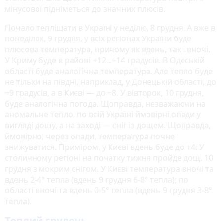
мінусової підніметься до значних плюсів.
Почало теплішати в Україні у неділю, 8 грудня. А вже в
понеділок, 9 грудня, у всіх регіонах України буде
плюсова температура, причому як вдень, так і вночі.
У Криму буде в районі +12...+14 градусів. В Одеській
області буде аналогічна температура. Але тепло буде
не тільки на півдні, наприклад, у Донецькій області, до
+9 градусів, а в Києві — до +8. У вівторок, 10 грудня,
буде аналогічна погода. Щоправда, незважаючи на
аномальне тепло, по всій Україні ймовірні опади у
вигляді дощу, а на заході — сніг із дощем. Щоправда,
ймовірно, через опади, температура почне
знижуватися. Приміром, у Києві вдень буде до +4. У
столичному регіоні на початку тижня пройде дощ, 10
грудня з мокрим снігом. У Києві температура вночі та
вдень 2-4° тепла (вдень 9 грудня 6-8° тепла); по
області вночі та вдень 0-5° тепла (вдень 9 грудня 3-8°
тепла).
Теплий грудень