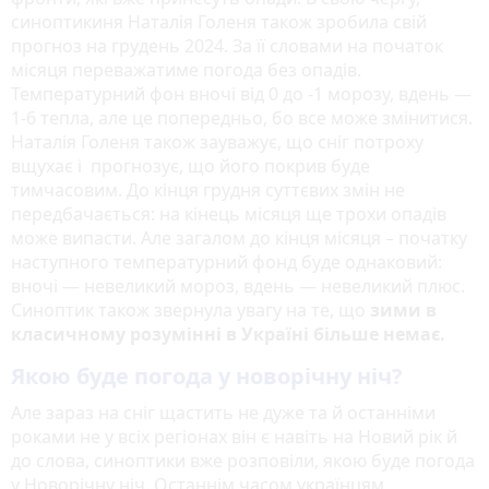
синоптикиня Наталія Голеня також зробила свій
прогноз на грудень 2024. За її словами на початок
місяця переважатиме погода без опадів.
Температурний фон вночі від 0 до -1 морозу, вдень —
1-6 тепла, але це попередньо, бо все може змінитися.
Наталія Голеня також зауважує, що сніг потроху
вщухає і прогнозує, що його покрив буде
тимчасовим. До кінця грудня суттєвих змін не
передбачається: на кінець місяця ще трохи опадів
може випасти. Але загалом до кінця місяця – початку
наступного температурний фонд буде однаковий:
вночі — невеликий мороз, вдень — невеликий плюс.
Синоптик також звернула увагу на те, що
зими в
класичному розумінні в Україні більше немає.
Якою буде погода у новорічну ніч?
Але зараз на сніг щастить не дуже та й останніми
роками не у всіх регіонах він є навіть на Новий рік й
до слова, синоптики вже розповіли, якою буде погода
у Новорічну ніч. Останнім часом українцям