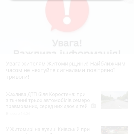
Увага жителям Житомирщини! Найближчим
часом не нехтуйте сигналами повітряної
тривоги!
Жахлива ДТП біля Коростеня: при
зіткненні трьох автомобілів семеро
травмованих, серед них двоє дітей
photo_camera
Вчора о 14:04
У Житомирі на вулиці Київській при