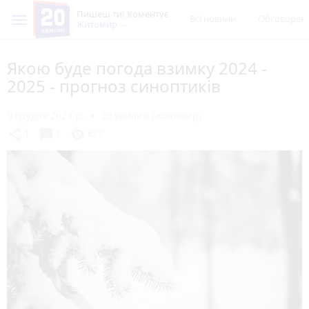
Пишеш ти! Коментує
Всі новини
Обговорен
Житомир
Якою буде погода взимку 2024 -
2025 - прогноз синоптиків
9 грудня 2024 р.
20 хвилин (Житомир)
chat_bubble
share
visibility
1
1
627