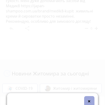
сухості. Мені дуже допомагають засоби від
Медик8 https://japan-
shampoo.com.ua/brand/medik8-kupit живильні
креми й сироватки просто незамінні.
Рекомендую, особливо для зимового догляду!
reply
share
remove
add
0
Новини Житомира за сьогодні
COVID-19
Житомир і житомиряни
×
22:00
Увага жителям Житомирщини! Найближчим