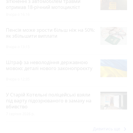
зіткненні з автомобілем травми
отримав 18-річний мотоцикліст
Вчора о 16:16
Пенсія може зрости більш ніж на 50%:
як збільшити виплати
Вчора о 13:15
Штраф за неволодіння державною
мовою: деталі нового законопроєкту
Вчора о 12:35
У Старій Котельні поліцейські взяли
під варту підозрюваного в замаху на
вбивство
7 серпня 2026 р.
keyboard_arrow_right
Дивитись ще