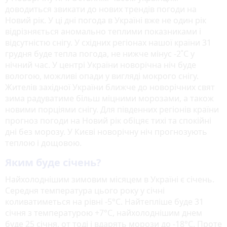
доводиться звикати до нових трендів погоди на
Новий рік. У ці дні погода в Україні вже не один рік
відрізняється аномально теплими показниками і
відсутністю снігу. У східних регіонах нашої країни 31
грудня буде тепла погода, не нижче мінус -2˚С у
нічний час. У центрі України новорічна ніч буде
вологою, можливі опади у вигляді мокрого снігу.
Жителів західної України ближче до новорічних свят
зима радуватиме більш міцними морозами, а також
новими порціями снігу. Для південних регіонів країни
прогноз погоди на Новий рік обіцяє тихі та спокійні
дні без морозу. У Києві новорічну ніч прогнозують
теплою і дощовою.
Яким буде січень?
Найхолоднішим зимовим місяцем в Україні є січень.
Середня температура цього року у січні
коливатиметься на рівні -5°C. Найтепліше буде 31
січня з температурою +7°C, найхолоднішим днем
буде 25 січня, от тоді і вдарять морози до -18°C. Проте