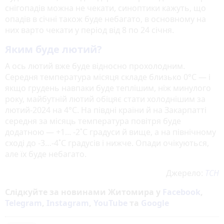
снігопадів можна не чекати, синоптики кажуть, що
опадів в січні також буде небагато, в основному на
них варто чекати у період від 8 по 24 січня.
Яким буде лютий?
А ось лютий вже буде відносно прохолодним.
Середня температура місяця складе близько 0°C — і
якщо грудень навпаки буде теплішим, ніж минулого
року, майбутній лютий обіцяє стати холоднішим за
лютий-2024 на 4°C. На півдні країни й на Закарпатті
середня за місяць температура повітря буде
додатною — +1... -2˚С градуси й вище, а на північному
сході до -3…-4˚С градусів і нижче. Опади очікуються,
але їх буде небагато.
Джерело:
ТСН
Слідкуйте за новинами Житомира у
Facebook
,
Telegram
,
Instagram
,
YouTube
та
Google