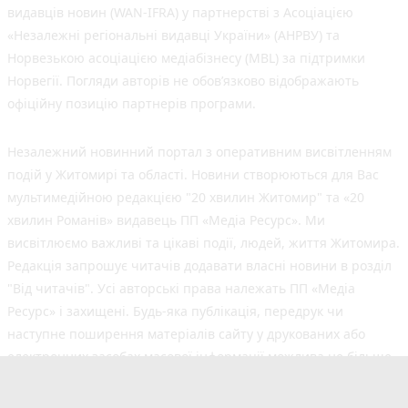
видавців новин (WAN-IFRA) у партнерстві з Асоціацією
«Незалежні регіональні видавці України» (АНРВУ) та
Норвезькою асоціацією медіабізнесу (MBL) за підтримки
Норвегії. Погляди авторів не обов’язково відображають
офіційну позицію партнерів програми.
Незалежний новинний портал з оперативним висвітленням
подій у Житомирі та області. Новини створюються для Вас
мультимедійною редакцією "20 хвилин Житомир" та «20
хвилин Романів» видавець ПП «Медіа Ресурс». Ми
висвітлюємо важливі та цікаві події, людей, життя Житомира.
Редакція запрошує читачів додавати власні новини в розділ
"Від читачів". Усі авторські права належать ПП «Медіа
Ресурс» і захищені. Будь-яка публiкацiя, передрук чи
наступне поширення матеріалів сайту у друкованих або
електронних засобах масової інформації можлива не більше
50% обсягу та з обов'язковим посиланням на джерело.