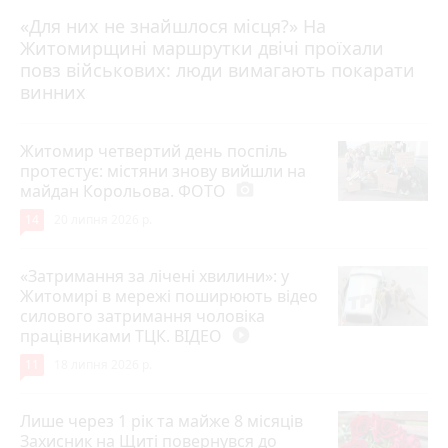
«Для них не знайшлося місця?» На
Житомирщині маршрутки двічі проїхали
17 липня 2026 р.
повз військових: люди вимагають покарати
винних
Житомир четвертий день поспіль
протестує: містяни знову вийшли на
майдан Корольова. ФОТО
photo_camera
14
20 липня 2026 р.
«Затримання за лічені хвилини»: у
Житомирі в мережі поширюють відео
силового затримання чоловіка
працівниками ТЦК. ВІДЕО
play_circle_filled
11
18 липня 2026 р.
Лише через 1 рік та майже 8 місяців
Захисник на Щиті повернувся до