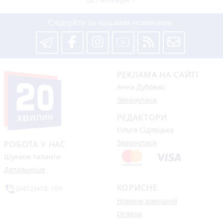
Слідкуйте за нашими новинами
РЕКЛАМА НА САЙТІ
Анна Дубовик
Звернутися
РЕДАКТОРИ
Ольга Сідлецька
Звернутися
РОБОТА У НАС
Шукаєм таланти
Детальніше
КОРИСНЕ
phone_in_talk
(0412)418-189
Новини компаній
Огляди