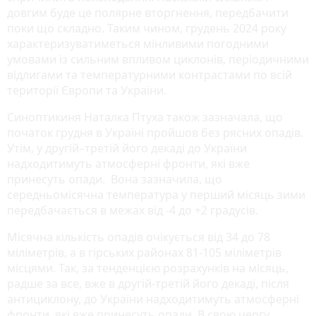
довгим буде це полярне вторгнення, передбачити
поки що складно. Таким чином, грудень 2024 року
характеризуватиметься мінливими погодними
умовами із сильним впливом циклонів, періодичними
відлигами та температурними контрастами по всій
території Європи та України.
Синоптикиня Наталка Птуха також зазначала, що
початок грудня в Україні пройшов без рясних опадів.
Утім, у другій–третій його декаді до України
надходитимуть атмосферні фронти, які вже
принесуть опади. Вона зазначила, що
середньомісячна температура у перший місяць зими
передбачається в межах від -4 до +2 градусів.
Місячна кількість опадів очікується від 34 до 78
міліметрів, а в гірських районах 81-105 міліметрів
місцями. Так, за тенденцією розрахунків на місяць,
радше за все, вже в другій-третій його декаді, після
антициклону, до України надходитимуть атмосферні
фронти, які вже принесуть опади. В свою чергу,