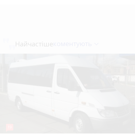
коментують
Найчастіше
19