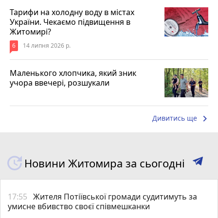
Тарифи на холодну воду в містах
України. Чекаємо підвищення в
Житомирі?
6
14 липня 2026 р.
Маленького хлопчика, який зник
учора ввечері, розшукали
keyboard_arrow_right
Дивитись ще
Новини Житомира за сьогодні
17:55
Жителя Потіївської громади судитимуть за
умисне вбивство своєї співмешканки