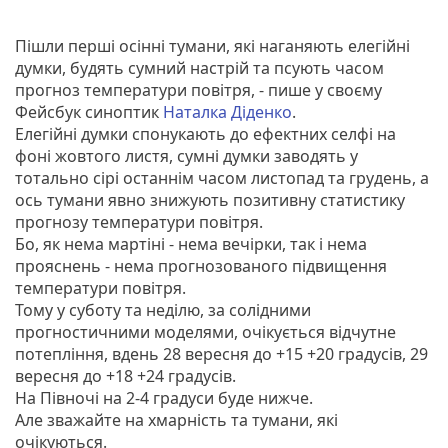
Пішли перші осінні тумани, які наганяють елегійні
думки, будять сумний настрій та псують часом
прогноз температури повітря, - пише у своєму
Фейсбук синоптик
Наталка Діденко
.
Елегійні думки спонукають до ефектних селфі на
фоні жовтого листя, сумні думки заводять у
тотально сірі останнім часом листопад та грудень, а
ось тумани явно знижують позитивну статистику
прогнозу температури повітря.
Бо, як нема мартіні - нема вечірки, так і нема
прояснень - нема прогнозованого підвищення
температури повітря.
Тому у суботу та неділю, за солідними
прогностичними моделями, очікується відчутне
потепління, вдень 28 вересня до +15 +20 градусів, 29
вересня до +18 +24 градусів.
На Півночі на 2-4 градуси буде нижче.
Але зважайте на хмарність та тумани, які
очікуються.