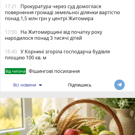
17:21
Прокуратура через суд домоглася
повернення громаді земельної ділянки вартістю
понад 1,5 млн грн у центрі Житомира
17:00
На Житомирщині від початку року
народилося понад 3 тисячі дітей
16:40
У Корнині згоріла господарча будівля
площею 100 кв. м
Фішингові посилання
Від читача
Всі новини
Підпишись