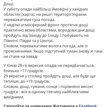
Дощі.
У суботу опади найбільш ймовірні у західних
областях (карта), на решті території України
переважатиме суха погода.
У неділю атмосферний фронт протягне дощі
практично всіма областями, впродовж дня дощі
пройдуть від Заходу до Сходу. І побувають на
Півночі. Півдні та у Центрі.
Словом, переважатиме волога погода, але із
проясненнями. Якщо підступний туман знову ж таки
не стане на заваді.
У Києві 28-го вересня опадів не передбачається,
близько +17 градусів.
29 вересня у столиці пройдуть дощі, але буде ще
тепліше, до +19 градусів.
Словом, дощі, тумани, сонце і порівняно високі
градуси - все в одному глечику найближчими
вихідними.
Слідкуйте за новинами Житомира у
Facebook
,