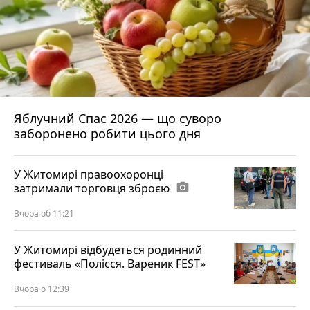
Яблучний Спас 2026 — що суворо
заборонено робити цього дня
У Житомирі правоохоронці
затримали торговця зброєю
photo_camera
Вчора об 11:21
У Житомирі відбудеться родинний
фестиваль «Полісся. Вареник FEST»
Вчора о 12:39