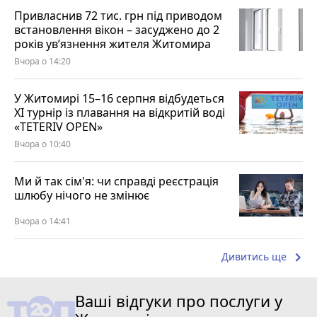
Привласнив 72 тис. грн під приводом
встановлення вікон – засуджено до 2
років ув’язнення жителя Житомира
Вчора о 14:20
У Житомирі 15–16 серпня відбудеться
XI турнір із плавання на відкритій воді
«TETERIV OPEN»
Вчора о 10:40
Ми й так сім'я: чи справді реєстрація
шлюбу нічого не змінює
Вчора о 14:41
keyboard_arrow_right
Дивитись ще
Ваші відгуки про послуги у