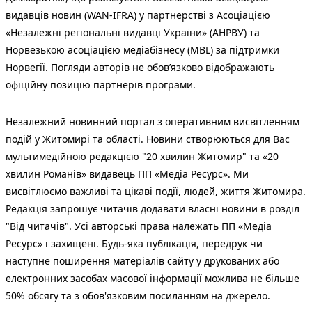
видавців новин (WAN-IFRA) у партнерстві з Асоціацією
«Незалежні регіональні видавці України» (АНРВУ) та
Норвезькою асоціацією медіабізнесу (MBL) за підтримки
Норвегії. Погляди авторів не обов’язково відображають
офіційну позицію партнерів програми.
Незалежний новинний портал з оперативним висвітленням
подій у Житомирі та області. Новини створюються для Вас
мультимедійною редакцією "20 хвилин Житомир" та «20
хвилин Романів» видавець ПП «Медіа Ресурс». Ми
висвітлюємо важливі та цікаві події, людей, життя Житомира.
Редакція запрошує читачів додавати власні новини в розділ
"Від читачів". Усі авторські права належать ПП «Медіа
Ресурс» і захищені. Будь-яка публiкацiя, передрук чи
наступне поширення матеріалів сайту у друкованих або
електронних засобах масової інформації можлива не більше
50% обсягу та з обов'язковим посиланням на джерело.