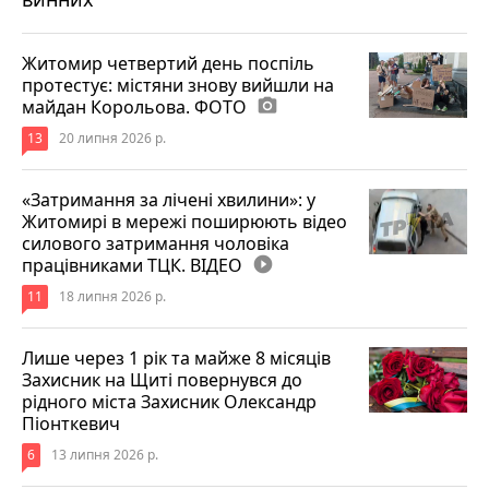
Житомир четвертий день поспіль
протестує: містяни знову вийшли на
майдан Корольова. ФОТО
photo_camera
13
20 липня 2026 р.
«Затримання за лічені хвилини»: у
Житомирі в мережі поширюють відео
силового затримання чоловіка
працівниками ТЦК. ВІДЕО
play_circle_filled
11
18 липня 2026 р.
Лише через 1 рік та майже 8 місяців
Захисник на Щиті повернувся до
рідного міста Захисник Олександр
Піонткевич
6
13 липня 2026 р.