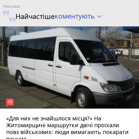
коментують
Найчастіше
19
«Для них не знайшлося місця?» На
Житомирщині маршрутки двічі проїхали
17 липня 2026 р.
повз військових: люди вимагають покарати
винних