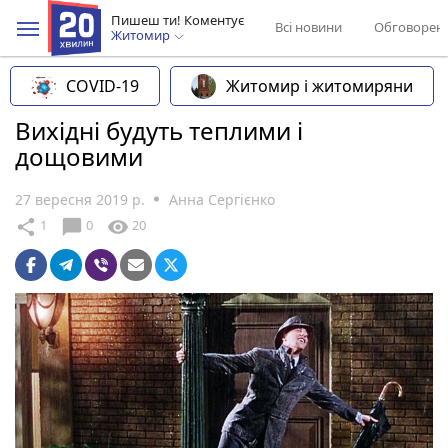
Пишеш ти! Коментує
Всі новини
Обговорен
Житомир
COVID-19
Житомир і житомиряни
Вихідні будуть теплими і
дощовими
27 вересня 2019 р.
Анна Сергієнко
chat_bubble
share
visibility
1
0
20