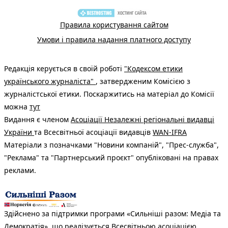
Правила користування сайтом
Умови і правила надання платного доступу
Редакція керується в своїй роботі
"Кодексом етики
українського журналіста"
, затвердженим Комісією з
журналістської етики. Поскаржитись на матеріал до Комісії
можна
тут
Видання є членом
Асоціації Незалежні регіональні видавці
України
та Всесвітньої асоціації видавців
WAN-IFRA
Матеріали з позначками "Новини компаній", "Прес-служба",
"Реклама" та "Партнерський проєкт" опубліковані на правах
реклами.
Здійснено за підтримки програми «Сильніші разом: Медіа та
Демократія», що реалізується Всесвітньою асоціацією