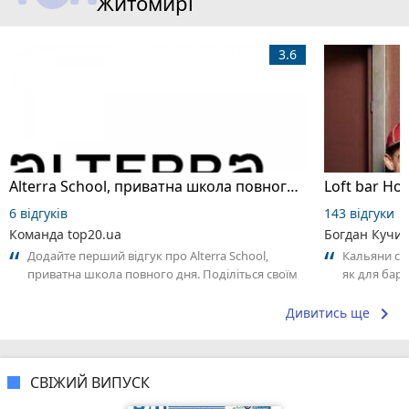
Житомирі
3.6
Alterra School, приватна школа повного дня
Loft bar Ho
6 відгуків
143 відгуки
Команда top20.ua
Богдан Кучи
Додайте перший відгук про Alterra School,
Кальяни сма
приватна школа повного дня. Поділіться своїм
як для бару
досвідом – що Вам сподобалось, а...
що я куштув
keyboard_arrow_right
Дивитись ще
СВІЖИЙ ВИПУСК