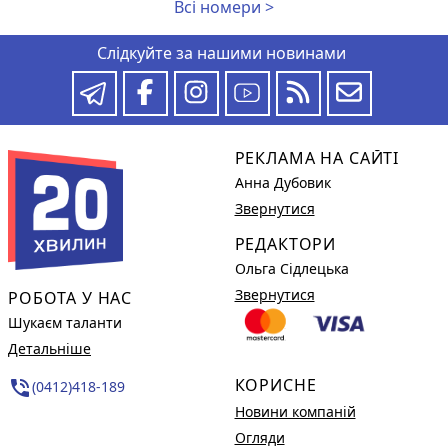
Всі номери >
Слідкуйте за нашими новинами
РЕКЛАМА НА САЙТІ
Анна Дубовик
Звернутися
РЕДАКТОРИ
Ольга Сідлецька
Звернутися
РОБОТА У НАС
Шукаєм таланти
Детальніше
КОРИСНЕ
phone_in_talk
(0412)418-189
Новини компаній
Огляди