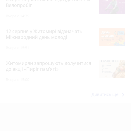
Велопробіг
Вчора о 14:39
12 серпня у Житомирі відзначать
Міжнародний день молоді
Вчора о 15:51
Житомирян запрошують долучитися
до акції «Пиріг пам’яті»
Вчора о 15:00
keyboard_arrow_right
Дивитись ще