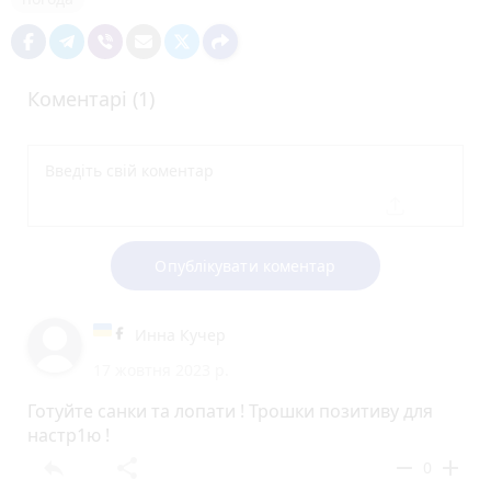
Коментарі (1)
Опублікувати коментар
Инна Кучер
17 жовтня 2023 р.
Готуйте санки та лопати ! Трошки позитиву для
настр1ю !
reply
share
remove
add
0