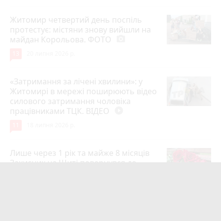
Житомир четвертий день поспіль
протестує: містяни знову вийшли на
майдан Корольова. ФОТО
photo_camera
13
20 липня 2026 р.
«Затримання за лічені хвилини»: у
Житомирі в мережі поширюють відео
силового затримання чоловіка
працівниками ТЦК. ВІДЕО
play_circle_filled
11
18 липня 2026 р.
Лише через 1 рік та майже 8 місяців
Захисник на Щиті повернувся до
рідного міста Захисник Олександр
Піонткевич
6
13 липня 2026 р.