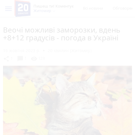
Пишеш ти! Коментує
Всі новини
Обговорен
Житомир
Веочі можливі заморозки, вдень
+8+12 градусів - погода в Україні
16 жовтня 2023 р.
20 хвилин (Житомир)
chat_bubble
share
visibility
1
1
128