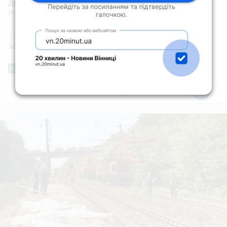
Дня Державного Прапора та 35-ї річниці
Незалежності України
10:00
Яблучний Спас 2026 — що суворо
заборонено робити цього дня
Фішингові посилання
Від читача
Всі новини
Підпишись