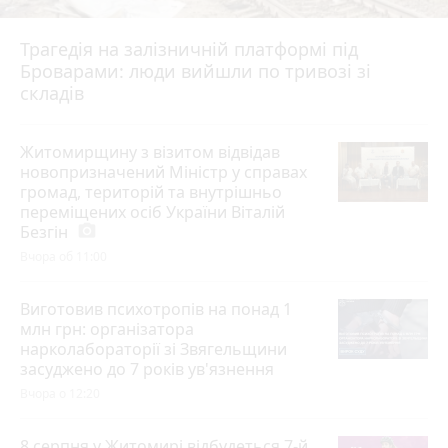
Трагедія на залізничній платформі під
Броварами: люди вийшли по тривозі зі
складів
Житомирщину з візитом відвідав
новопризначений Міністр у справах
громад, територій та внутрішньо
переміщених осіб України Віталій
Безгін
photo_camera
Вчора об 11:00
Виготовив психотропів на понад 1
млн грн: організатора
нарколабораторії зі Звягельщини
засуджено до 7 років ув'язнення
Вчора о 12:20
8 серпня у Житомирі відбудеться 7-й