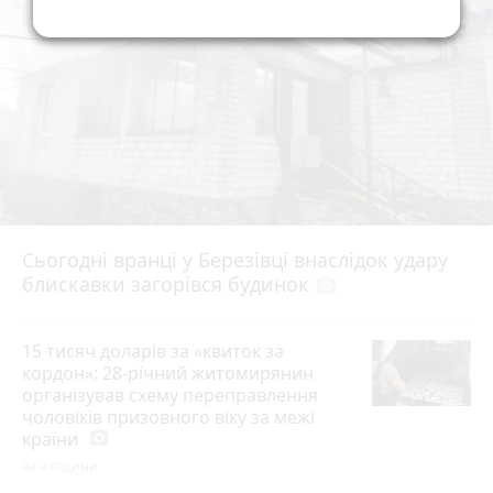
Сьогодні вранці у Березівці внаслідок удару
блискавки загорівся будинок
photo_camera
15 тисяч доларів за «квиток за
кордон»: 28-річний житомирянин
організував схему переправлення
чоловіків призовного віку за межі
країни
photo_camera
за 2 години