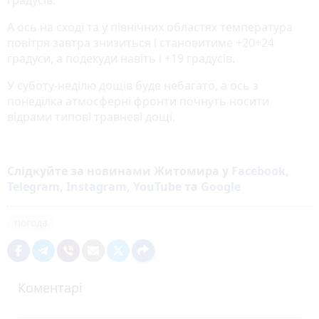
А ось на сході та у північних областях температура
повітря завтра знизиться і становитиме +20+24
градуси, а подекуди навіть і +19 градусів.
У суботу-неділю дощів буде небагато, а ось з
понеділка атмосферні фронти почнуть носити
відрами типові травневі дощі.
Слідкуйте за новинами Житомира у
Facebook
,
Telegram
,
Instagram
,
YouTube
та
Google
погода
Коментарі