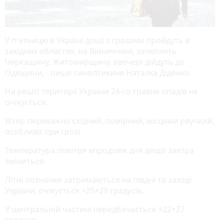
У п'ятницю в Україні дощі з грозами пройдуть в
західних областях, на Вінниччині, зачеплять
Черкащину, Житомирщину, ввечері дійдуть до
Одещини, - пише синоптикиня Наталка Діденко.
На решті території України 24-го травня опадів не
очікується.
Вітер переважно східний, помірний, місцями рвучкий,
особливо при грозі.
Температура повітря впродовж дня дещо завтра
зміниться.
Літні позначки затримаються на півдні та заході
України, очікується +25+29 градусів.
У центральній частині передбачається +22+27
градусів.