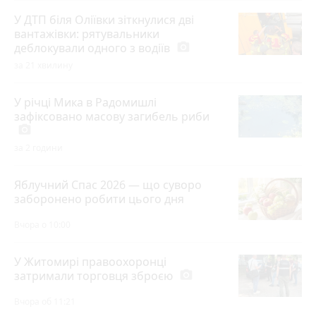
У ДТП біля Оліївки зіткнулися дві
вантажівки: рятувальники
деблокували одного з водіїв
photo_camera
за 21 хвилину
У річці Мика в Радомишлі
зафіксовано масову загибель риби
photo_camera
за 2 години
Яблучний Спас 2026 — що суворо
заборонено робити цього дня
Вчора о 10:00
У Житомирі правоохоронці
затримали торговця зброєю
photo_camera
Вчора об 11:21