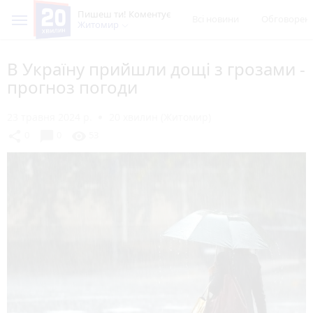
Пишеш ти! Коментує
Всі новини
Обговорен
Житомир
В Україну прийшли дощі з грозами -
прогноз погоди
23 травня 2024 р.
20 хвилин (Житомир)
chat_bubble
share
visibility
0
0
53