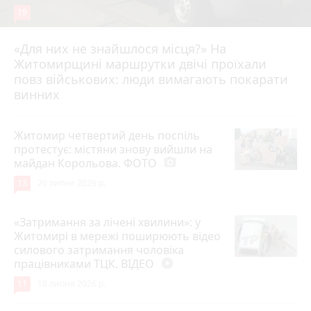
19
«Для них не знайшлося місця?» На
Житомирщині маршрутки двічі проїхали
17 липня 2026 р.
повз військових: люди вимагають покарати
винних
Житомир четвертий день поспіль
протестує: містяни знову вийшли на
майдан Корольова. ФОТО
photo_camera
13
20 липня 2026 р.
«Затримання за лічені хвилини»: у
Житомирі в мережі поширюють відео
силового затримання чоловіка
працівниками ТЦК. ВІДЕО
play_circle_filled
11
18 липня 2026 р.