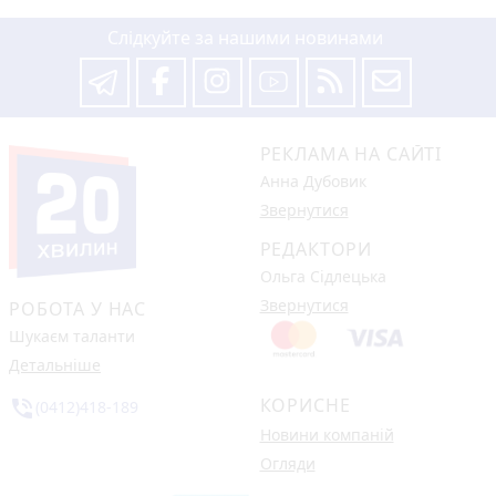
Слідкуйте за нашими новинами
РЕКЛАМА НА САЙТІ
Анна Дубовик
Звернутися
РЕДАКТОРИ
Ольга Сідлецька
Звернутися
РОБОТА У НАС
Шукаєм таланти
Детальніше
КОРИСНЕ
phone_in_talk
(0412)418-189
Новини компаній
Огляди