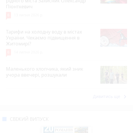
рідного міста Захисник Олександр
Піонткевич
6
13 липня 2026 р.
Тарифи на холодну воду в містах
України. Чекаємо підвищення в
Житомирі?
6
14 липня 2026 р.
Маленького хлопчика, який зник
учора ввечері, розшукали
keyboard_arrow_right
Дивитись ще
СВІЖИЙ ВИПУСК