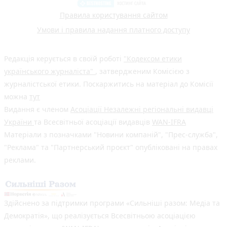
Правила користування сайтом
Умови і правила надання платного доступу
Редакція керується в своїй роботі
"Кодексом етики
українського журналіста"
, затвердженим Комісією з
журналістської етики. Поскаржитись на матеріал до Комісії
можна
тут
Видання є членом
Асоціації Незалежні регіональні видавці
України
та Всесвітньої асоціації видавців
WAN-IFRA
Матеріали з позначками "Новини компаній", "Прес-служба",
"Реклама" та "Партнерський проєкт" опубліковані на правах
реклами.
Здійснено за підтримки програми «Сильніші разом: Медіа та
Демократія», що реалізується Всесвітньою асоціацією