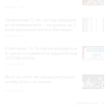
Вчора о 12:39
Привласнив 72 тис. грн під приводом
встановлення вікон – засуджено до 2
років ув’язнення жителя Житомира
Вчора о 14:20
У Житомирі 15–16 серпня відбудеться
XI турнір із плавання на відкритій воді
«TETERIV OPEN»
Вчора о 10:40
Ми й так сім'я: чи справді реєстрація
шлюбу нічого не змінює
Вчора о 14:41
keyboard_arrow_right
Дивитись ще