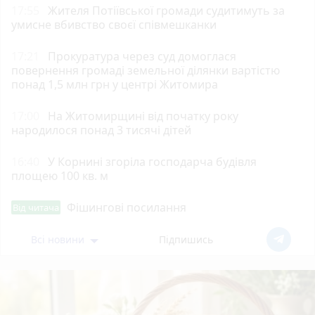
17:55
Жителя Потіївської громади судитимуть за
умисне вбивство своєї співмешканки
17:21
Прокуратура через суд домоглася
повернення громаді земельної ділянки вартістю
понад 1,5 млн грн у центрі Житомира
17:00
На Житомирщині від початку року
народилося понад 3 тисячі дітей
16:40
У Корнині згоріла господарча будівля
площею 100 кв. м
Фішингові посилання
Від читача
Всі новини
Підпишись