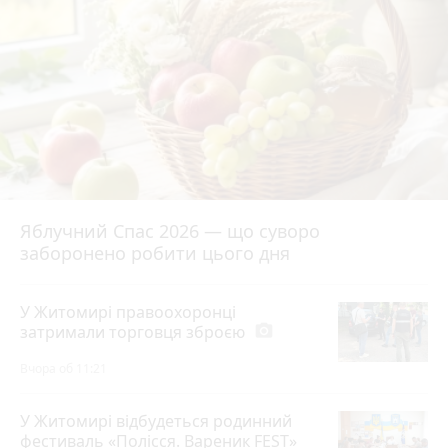
Яблучний Спас 2026 — що суворо
заборонено робити цього дня
У Житомирі правоохоронці
затримали торговця зброєю
photo_camera
Вчора об 11:21
У Житомирі відбудеться родинний
фестиваль «Полісся. Вареник FEST»