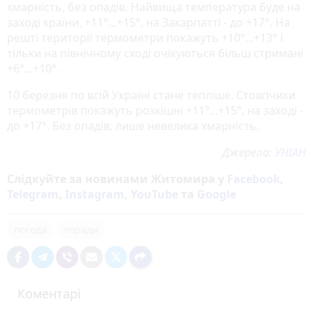
хмарність, без опадів. Найвища температура буде на
заході країни, +11°...+15°, на Закарпатті - до +17°. На
решті території термометри покажуть +10°...+13° і
тільки на північному сході очікуються більш стримані
+6°...+10°.
10 березня по всій Україні стане тепліше. Стовпчики
термометрів покажуть розкішні +11°...+15°, на заході -
до +17°. Без опадів, лише невелика хмарність.
Джерело:
УНІАН
Слідкуйте за новинами Житомира у
Facebook
,
Telegram
,
Instagram
,
YouTube
та
Google
погода
поради
Коментарі