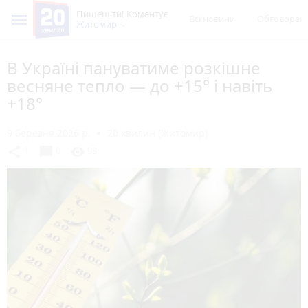
Пишеш ти! Коментує
Всі новини
Обговорен
Житомир
В Україні пануватиме розкішне
весняне тепло — до +15° і навіть
+18°
9 березня 2026 р.
20 хвилин (Житомир)
chat_bubble
share
visibility
1
0
98