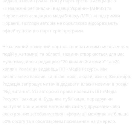
видавців новин (WAN-IFRA) у партнерстві з Асоціацією
«Незалежні регіональні видавці України» (АНРВУ) та
Норвезькою асоціацією медіабізнесу (MBL) за підтримки
Норвегії. Погляди авторів не обов’язково відображають
офіційну позицію партнерів програми.
Незалежний новинний портал з оперативним висвітленням
подій у Житомирі та області. Новини створюються для Вас
мультимедійною редакцією "20 хвилин Житомир" та «20
хвилин Романів» видавець ПП «Медіа Ресурс». Ми
висвітлюємо важливі та цікаві події, людей, життя Житомира.
Редакція запрошує читачів додавати власні новини в розділ
"Від читачів". Усі авторські права належать ПП «Медіа
Ресурс» і захищені. Будь-яка публiкацiя, передрук чи
наступне поширення матеріалів сайту у друкованих або
електронних засобах масової інформації можлива не більше
50% обсягу та з обов'язковим посиланням на джерело.