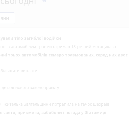
сьогодні
ряни
ували тіло загиблої водійки
енні з автомобілем травми отримав 18-річний мотоцикліст
енні трьох автомобілів семеро травмованих, серед них двоє 
 збільшити виплати
деталі нового законопроєкту
ми: жителька Звягельщини потрапила на гачок шахраїв
не свято, прикмети, забобони і погода у Житомирі