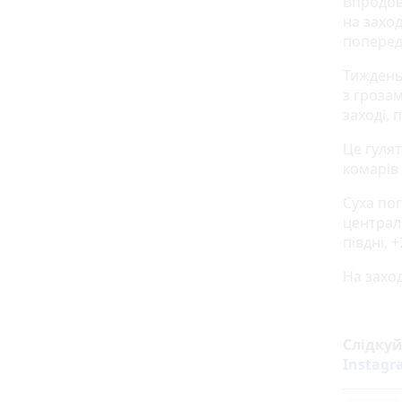
Впродов
на заход
поперед
Тиждень
з гроза
заході,
Це гуля
комарів 
Суха пог
централ
півдні, 
На заход
Слідку
Instag