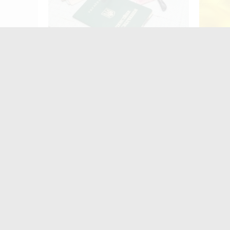
Пенсія може зрости більш ніж на
Штраф 
50%: як збільшити виплати
держав
законо
Найчастіше
коменту
«
з
Ж
м
п
в
в