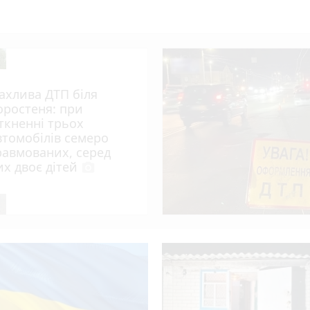
ахлива ДТП біля
оростеня: при
іткненні трьох
втомобілів семеро
равмованих, серед
их двоє дітей
photo_camera