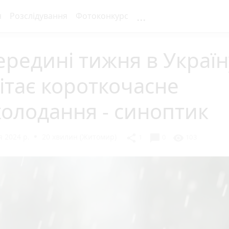
...
я
Розслідування
Фотоконкурс
ередині тижня в Україн
ітає короткочасне
олодання - синоптик
 2024 р.
20 хвилин (Житомир)
chat_bubble
share
visibility
1
0
103