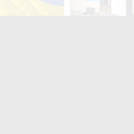
за неволодіння
У Старій Котельні поліцейс
ною мовою: деталі нового
взяли під варту підозрюва
проєкту
замаху на вбивство
ють
читають
поширюють
Для них не
найшлося місця?» На
итомирщині
аршрутки двічі
роїхали повз
ійськових: люди
имагають покарати