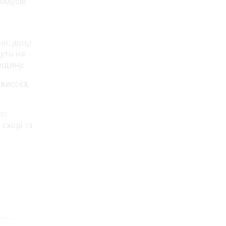
адусів
ня, дощі
уть на
ещину.
 висока,
ті
сході та