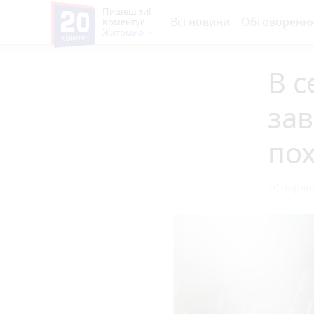
Пишеш ти!
Всі новини
Обговоренн
Коментує
Житомир
В с
зав
пох
10 червня