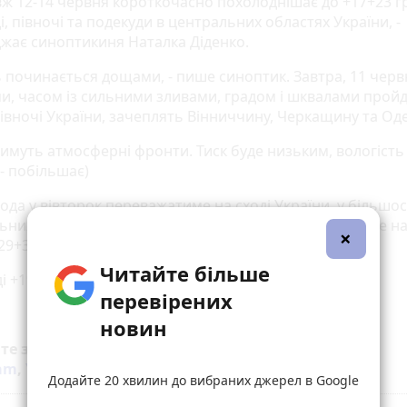
ж 12-14 червня короткочасно похолоднішає до +17+23 гр
і, півночі та подекуди в центральних областях України, -
жає синоптикиня Наталка Діденко.
 починається дощами, - пише синоптик. Завтра, 11 черв
ми, часом із сильними зливами, градом і шквалами пройд
 півночі України, зачеплять Вінниччину, Черкащину та Од
тимуть атмосферні фронти. Тиск буде низьким, вологість
- побільшає)
ода у вівторок переважатиме на сході України, у більшос
ьних областей та південної частини. Спека триватиме на 
×
+29+33 градуси.
Читайте більше
і +19+23 градуси.
перевірених
новин
йте за новинами Житомира у
Facebook
,
Telegram
,
ram
,
YouTube
та
Google
Додайте 20 хвилин до вибраних джерел в Google