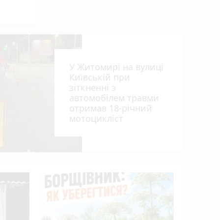
У Житомирі на вулиці
Київській при
зіткненні з
автомобілем травми
отримав 18-річний
мотоцикліст
Пенсія м
50%: як 