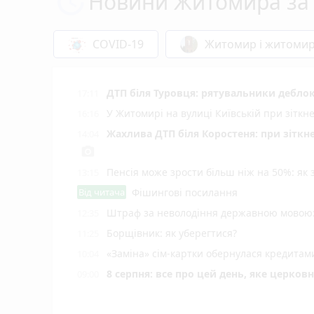
Новини Житомира за 
COVID-19
Житомир і житоми
ДТП біля Туровця: рятувальники деблок
17:11
У Житомирі на вулиці Київській при зіткн
16:16
Жахлива ДТП біля Коростеня: при зіткн
14:04
photo_camera
Пенсія може зрости більш ніж на 50%: як
13:15
Від читача
Фішингові посилання
Штраф за неволодіння державною мовою: 
12:35
Борщівник: як уберегтися?
11:25
«Заміна» сім-картки обернулася кредита
10:04
8 серпня: все про цей день, яке церков
09:00