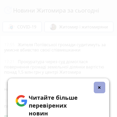
Новини Житомира за сьогодні
COVID-19
Житомир і житомиряни
17:55
Жителя Потіївської громади судитимуть за
умисне вбивство своєї співмешканки
17:21
Прокуратура через суд домоглася
повернення громаді земельної ділянки вартістю
понад 1,5 млн грн у центрі Житомира
17:00
На Житомирщині від початку року
×
народилося понад 3 тисячі дітей
Читайте більше
16:40
У Корнині згоріла господарча будівля
перевірених
площею 100 кв. м
новин