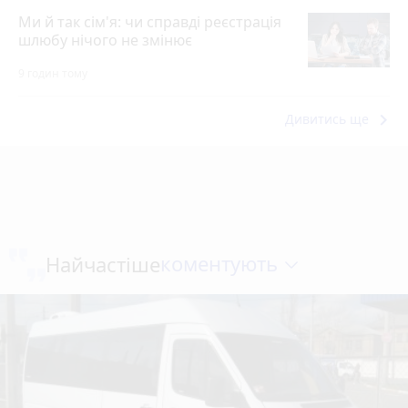
Ми й так сім'я: чи справді реєстрація
шлюбу нічого не змінює
9 годин тому
keyboard_arrow_right
Дивитись ще
коментують
Найчастіше