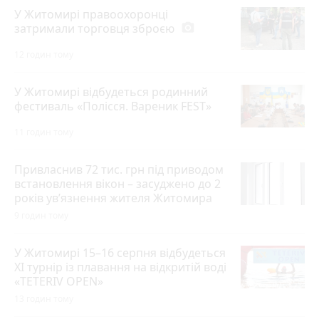
У Житомирі правоохоронці
затримали торговця зброєю
photo_camera
12 годин тому
У Житомирі відбудеться родинний
фестиваль «Полісся. Вареник FEST»
11 годин тому
Привласнив 72 тис. грн під приводом
встановлення вікон – засуджено до 2
років ув’язнення жителя Житомира
9 годин тому
У Житомирі 15–16 серпня відбудеться
XI турнір із плавання на відкритій воді
«TETERIV OPEN»
13 годин тому