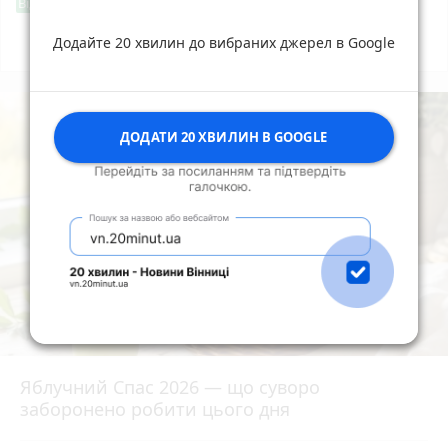
Фішингові посилання
Від читача
Додайте 20 хвилин до вибраних джерел в Google
Всі новини
Підпишись
ДОДАТИ 20 ХВИЛИН В GOOGLE
Яблучний Спас 2026 — що суворо
заборонено робити цього дня