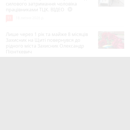
силового затримання чоловіка
працівниками ТЦК. ВІДЕО
play_circle_filled
11
18 липня 2026 р.
Лише через 1 рік та майже 8 місяців
Захисник на Щиті повернувся до
рідного міста Захисник Олександр
Піонткевич
6
13 липня 2026 р.
Тарифи на холодну воду в містах
України. Чекаємо підвищення в
Житомирі?
6
14 липня 2026 р.
Маленького хлопчика, який зник
учора ввечері, розшукали