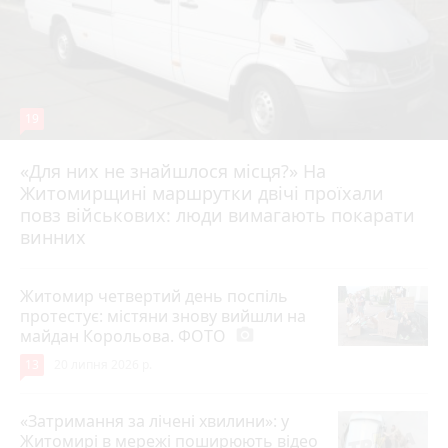
19
«Для них не знайшлося місця?» На
Житомирщині маршрутки двічі проїхали
17 липня 2026 р.
повз військових: люди вимагають покарати
винних
Житомир четвертий день поспіль
протестує: містяни знову вийшли на
майдан Корольова. ФОТО
photo_camera
13
20 липня 2026 р.
«Затримання за лічені хвилини»: у
Житомирі в мережі поширюють відео