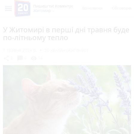
Пишеш ти! Коментує
Всі новини
Обговорен
Житомир
У Житомирі в перші дні травня буде
по-літньому тепло
1 травня 2024 р.
20 хвилин (Житомир)
chat_bubble
share
visibility
2
0
54