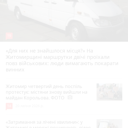
19
«Для них не знайшлося місця?» На
Житомирщині маршрутки двічі проїхали
17 липня 2026 р.
повз військових: люди вимагають покарати
винних
Житомир четвертий день поспіль
протестує: містяни знову вийшли на
майдан Корольова. ФОТО
photo_camera
14
20 липня 2026 р.
«Затримання за лічені хвилини»: у
Житомирі в мережі поширюють відео