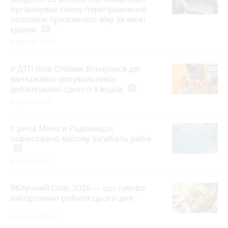
організував схему переправлення
чоловіків призовного віку за межі
країни
photo_camera
Вчора об 11:40
У ДТП біля Оліївки зіткнулися дві
вантажівки: рятувальники
деблокували одного з водіїв
photo_camera
Вчора о 10:20
У річці Мика в Радомишлі
зафіксовано масову загибель риби
photo_camera
Вчора о 12:20
Яблучний Спас 2026 — що суворо
заборонено робити цього дня
6 серпня 2026 р.