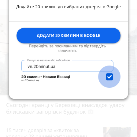
Всі новини
Підпишись
Додайте 20 хвилин до вибраних джерел в Google
ДОДАТИ 20 ХВИЛИН В GOOGLE
Сьогодні вранці у Березівці внаслідок удару
блискавки загорівся будинок
photo_camera
15 тисяч доларів за «квиток за
кордон»: 28-річний житомирянин