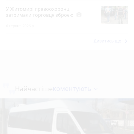
У Житомирі правоохоронці
затримали торговця зброєю
photo_camera
6 серпня 2026 р.
keyboard_arrow_right
Дивитись ще
коментують
Найчастіше