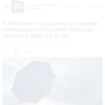
Пишеш ти! Коментує
Всі новини
Обговорен
Житомир
У Житомирі оголошено штормове
попередження: пориви північно-
західного вітру 15-20 м/с
26 травня 2026 р.
20 хвилин (Житомир)
chat_bubble
share
visibility
0
0
24