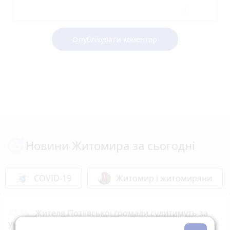
Опублікувати коментар
Новини Житомира за сьогодні
COVID-19
Житомир і житомиряни
17:55
Жителя Потіївської громади судитимуть за
умисне вбивство своєї співмешканки