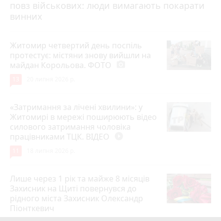
повз військових: люди вимагають покарати
винних
Житомир четвертий день поспіль
протестує: містяни знову вийшли на
майдан Корольова. ФОТО
photo_camera
13
20 липня 2026 р.
«Затримання за лічені хвилини»: у
Житомирі в мережі поширюють відео
силового затримання чоловіка
працівниками ТЦК. ВІДЕО
play_circle_filled
11
18 липня 2026 р.
Лише через 1 рік та майже 8 місяців
Захисник на Щиті повернувся до
рідного міста Захисник Олександр
Піонткевич