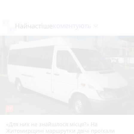
коментують
Найчастіше
19
«Для них не знайшлося місця?» На
Житомирщині маршрутки двічі проїхали
17 липня 2026 р.