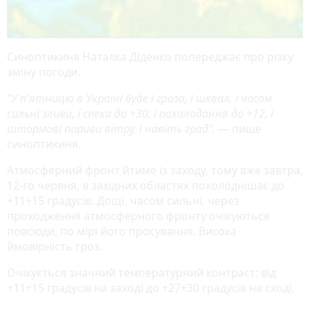
Синоптикиня Наталка Діденко попереджає про різку
зміну погоди.
"У п'ятницю в Україні буде і гроза, і шквал, і часом
сильні зливи, і спека до +30, і похолодання до +12, і
штормові пориви вітру, і навіть град",
— пише
синоптикиня.
Атмосферний фронт йтиме із заходу, тому вже завтра,
12-го червня, в західних областях похолоднішає до
+11+15 градусів. Дощі, часом сильні, через
проходження атмосферного фронту очікуються
повсюди, по мірі його просування. Висока
ймовірність гроз.
Очікується значний температурний контраст: від
+11+15 градусів на заході до +27+30 градусів на сході.