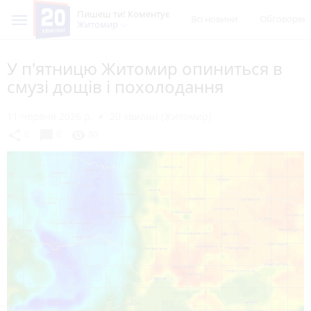
Пишеш ти! Коментує
Всі новини
Обговорен
Житомир
У п'ятницю Житомир опиниться в
смузі дощів і похолодання
11 червня 2026 р.
20 хвилин (Житомир)
chat_bubble
share
visibility
0
0
80