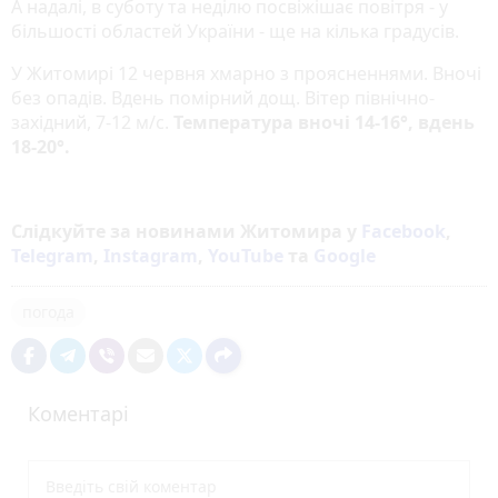
А надалі, в суботу та неділю посвіжішає повітря - у
більшості областей України - ще на кілька градусів.
У Житомирі 12 червня хмарно з проясненнями. Вночі
без опадів. Вдень помірний дощ. Вітер північно-
західний, 7-12 м/с.
Температура вночі 14-16°, вдень
18-20°.
Слідкуйте за новинами Житомира у
Facebook
,
Telegram
,
Instagram
,
YouTube
та
Google
погода
Коментарі