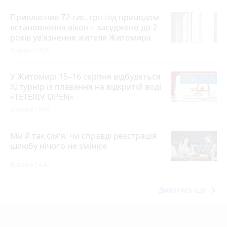
Привласнив 72 тис. грн під приводом
встановлення вікон – засуджено до 2
років ув’язнення жителя Житомира
Вчора о 14:20
У Житомирі 15–16 серпня відбудеться
XI турнір із плавання на відкритій воді
«TETERIV OPEN»
Вчора о 10:40
Ми й так сім'я: чи справді реєстрація
шлюбу нічого не змінює
Вчора о 14:41
keyboard_arrow_right
Дивитись ще