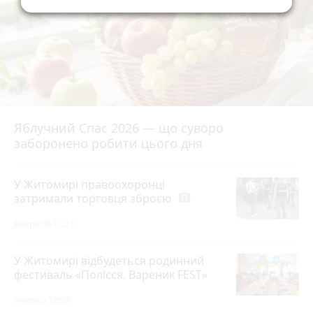
Яблучний Спас 2026 — що суворо
заборонено робити цього дня
У Житомирі правоохоронці
затримали торговця зброєю
photo_camera
Вчора об 11:21
У Житомирі відбудеться родинний
фестиваль «Полісся. Вареник FEST»
Вчора о 12:39