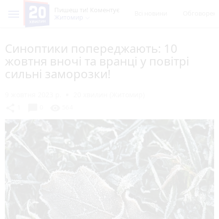
Пишеш ти! Коментує
Всі новини
Обговорен
Житомир
Синоптики попереджають: 10
жовтня вночі та вранці у повітрі
сильні заморозки!
9 жовтня 2023 р.
20 хвилин (Житомир)
chat_bubble
share
visibility
1
0
564