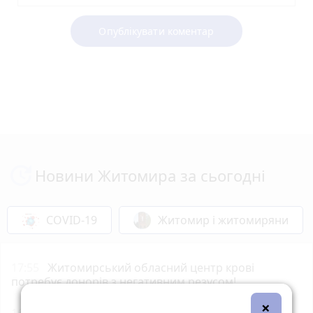
Опублікувати коментар
Новини Житомира за сьогодні
COVID-19
Житомир і житомиряни
17:55
Житомирський обласний центр крові
потребує донорів з негативним резусом!
×
16:30
30 людей від початку року вже не