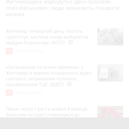
Житомирщині маршрутки двічі проїхали
17 липня 2026 р.
повз військових: люди вимагають покарати
винних
Житомир четвертий день поспіль
протестує: містяни знову вийшли на
майдан Корольова. ФОТО
photo_camera
14
20 липня 2026 р.
«Затримання за лічені хвилини»: у
Житомирі в мережі поширюють відео
силового затримання чоловіка
працівниками ТЦК. ВІДЕО
play_circle_filled
11
18 липня 2026 р.
Лише через 1 рік та майже 8 місяців
Захисник на Щиті повернувся до
рідного міста Захисник Олександр
Піонткевич