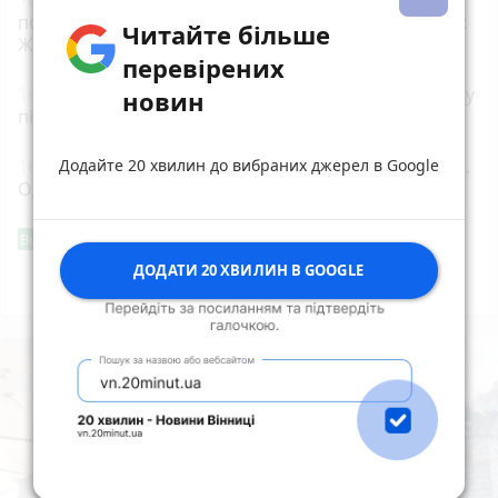
повернулися додому після відпочинку на водоймах
Читайте більше
Житомирщини
перевірених
16:08
У Старій Котельні поліцейські взяли під варту
новин
підозрюваного в замаху на вбивство
Додайте 20 хвилин до вибраних джерел в Google
16:00
35 років Незалежності. 35 подій. Одна країна.
Одне серце
Фішингові посилання
Від читача
ДОДАТИ 20 ХВИЛИН В GOOGLE
Всі новини
Підпишись