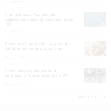
7 годин тому
У річці Мика в Радомишлі
зафіксовано масову загибель риби
photo_camera
5 годин тому
Яблучний Спас 2026 — що суворо
заборонено робити цього дня
Вчора о 10:00
У Житомирі правоохоронці
затримали торговця зброєю
photo_camera
Вчора об 11:21
keyboard_arrow_right
Дивитись ще