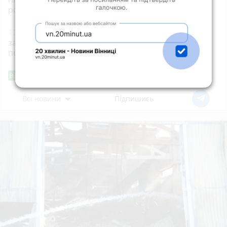
роботу на невизначений термін
12:38
5 цікавих українських слів, які були
заборонені радянською владою, але вони
повернулися
Фішингові посилання
Від читача
Всі новини
Підпишись