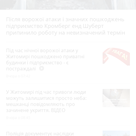
Після ворожої атаки і значних пошкоджень
підприємство Кромберг енд Шуберт
припинило роботу на невизначений термін
Під час нічної ворожої атаки у
Житомирі пошкоджено приватні
будинки і підприємство - є
постраждалі
play_circle_filled
Вчора о 07:42
У Житомирі під час тривоги люди
можуть залишитися просто неба:
мешканці повідомляють про
зачинене укриття. ВІДЕО
Вчора о 08:45
Поліція документує наслідки