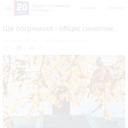
Пишеш ти! Коментує
Всі новини
Обговорен
Житомир
Ще погріємося - обіцяє синоптик
10 жовтня 2023 р.
20 хвилин (Житомир)
chat_bubble
share
visibility
1
0
191