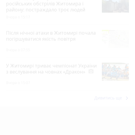
російських обстрілів Житомира і
району: постраждало троє людей
Вчора о 15:17
Після нічної атаки в Житомирі почала
погіршуватися якість повітря
Вчора о 07:55
У Житомирі триває чемпіонат України
з веслування на човнах «Дракон»
photo_camera
Вчора о 15:07
keyboard_arrow_right
Дивитись ще