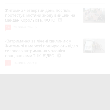
Житомир четвертий день поспіль
протестує: містяни знову вийшли на
майдан Корольова. ФОТО
photo_camera
14
20 липня 2026 р.
«Затримання за лічені хвилини»: у
Житомирі в мережі поширюють відео
силового затримання чоловіка
працівниками ТЦК. ВІДЕО
play_circle_filled
11
18 липня 2026 р.
Лише через 1 рік та майже 8 місяців
Захисник на Щиті повернувся до
рідного міста Захисник Олександр
Піонткевич
6
13 липня 2026 р.