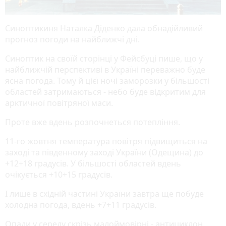
Синоптикиня Наталка Діденко дала обнадійливий
прогноз погоди на найближчі дні.
Синоптик на своїй сторінці у Фейсбуці пише, що у
найближчій перспективі в Україні переважно буде
ясна погода. Тому й цієї ночі заморозки у більшості
областей затримаються - небо буде відкритим для
арктичної повітряної маси.
Проте вже вдень розпочнеться потепління.
11-го жовтня температура повітря підвищиться на
заході та південному заході України (Одещина) до
+12+18 градусів. У більшості областей вдень
очікується +10+15 градусів.
І лише в східній частині України завтра ще побуде
холодна погода, вдень +7+11 градусів.
Опади у середу скрізь малоймовірні - антициклон.