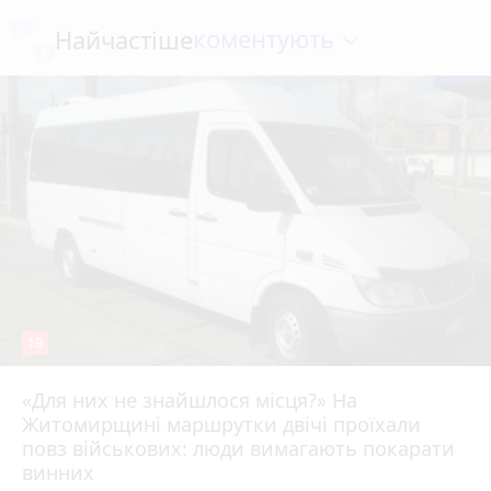
коментують
Найчастіше
19
«Для них не знайшлося місця?» На
Житомирщині маршрутки двічі проїхали
17 липня 2026 р.
повз військових: люди вимагають покарати
винних