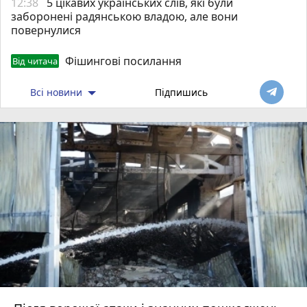
12:38
5 цікавих українських слів, які були
заборонені радянською владою, але вони
повернулися
Фішингові посилання
Від читача
Всі новини
Підпишись