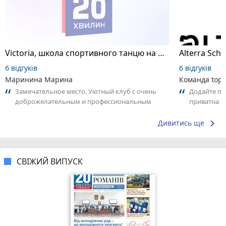
Victoria, школа спортивного танцю на пілоні
6 відгуків
6 відгуків
Маринина Марина
Команда top2
Замечательное место. Уютный клуб с очень
Додайте пер
доброжелательным и профессиональным
приватна ш
коллективом.
досвідом – 
keyboard_arrow_right
Дивитись ще
СВІЖИЙ ВИПУСК