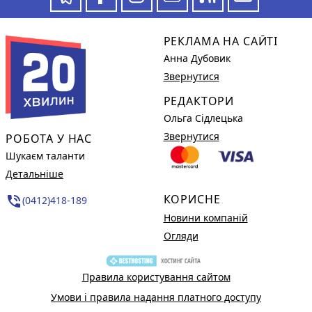
РЕКЛАМА НА САЙТІ
Анна Дубовик
Звернутися
РЕДАКТОРИ
Ольга Сідлецька
Звернутися
РОБОТА У НАС
Шукаєм таланти
Детальніше
КОРИСНЕ
phone_in_talk
(0412)418-189
Новини компаній
Огляди
Правила користування сайтом
Умови і правила надання платного доступу