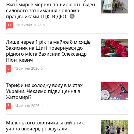
Житомирі в мережі поширюють відео
силового затримання чоловіка
працівниками ТЦК. ВІДЕО
play_circle_filled
11
18 липня 2026 р.
Лише через 1 рік та майже 8 місяців
Захисник на Щиті повернувся до
рідного міста Захисник Олександр
Піонткевич
6
13 липня 2026 р.
Тарифи на холодну воду в містах
України. Чекаємо підвищення в
Житомирі?
6
14 липня 2026 р.
Маленького хлопчика, який зник
учора ввечері, розшукали