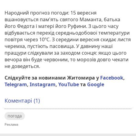
Народний прогноз погоди: 15 вересня
вшановується пам'ять святого Маманта, батька
його Федота і матері його Руфини. З цього часу
відбувається перехід середньодобової температури
повітря через 10ºС. З середини вересня скидає листя
черемха, пустіють пасовища. У давнину наші
пращури слідкували за заходом сонця: якщо цього
вечора він буде червоним, то морозів довго чекати
не доведеться.
Слідкуйте за новинами Житомира у
Facebook
,
Telegram
,
Instagram
,
YouTube
та
Google
Коментарі (1)
погода