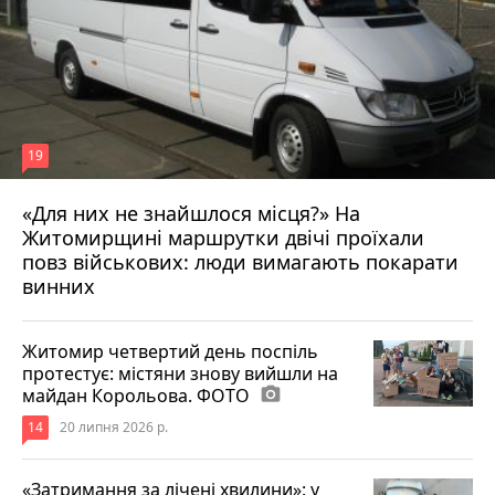
19
«Для них не знайшлося місця?» На
Житомирщині маршрутки двічі проїхали
17 липня 2026 р.
повз військових: люди вимагають покарати
винних
Житомир четвертий день поспіль
протестує: містяни знову вийшли на
майдан Корольова. ФОТО
photo_camera
14
20 липня 2026 р.
«Затримання за лічені хвилини»: у