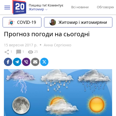
Пишеш ти! Коментує
Всі новини
Обговорен
Житомир
COVID-19
Житомир і житомиряни
Прогноз погоди на сьогодні
15 вересня 2017 р.
Анна Сергієнко
chat_bubble
share
visibility
1
1
25