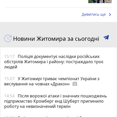
keyboard_arrow_right
Дивитись ще
Новини Житомира за сьогодні
15:17
Поліція документує наслідки російських
обстрілів Житомира і району: постраждало троє
людей
15:07
У Житомирі триває чемпіонат України з
веслування на човнах «Дракон»
photo_camera
14:54
Після ворожої атаки і значних пошкоджень
підприємство Кромберг енд Шуберт припинило
роботу на невизначений термін