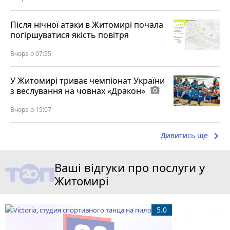
Після нічної атаки в Житомирі почала
погіршуватися якість повітря
Вчора о 07:55
У Житомирі триває чемпіонат України
з веслування на човнах «Дракон»
photo_camera
Вчора о 15:07
keyboard_arrow_right
Дивитись ще
Ваші відгуки про послуги у
Житомирі
5.0