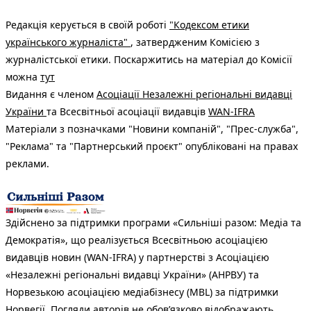
Редакція керується в своїй роботі
"Кодексом етики
українського журналіста"
, затвердженим Комісією з
журналістської етики. Поскаржитись на матеріал до Комісії
можна
тут
Видання є членом
Асоціації Незалежні регіональні видавці
України
та Всесвітньої асоціації видавців
WAN-IFRA
Матеріали з позначками "Новини компаній", "Прес-служба",
"Реклама" та "Партнерський проєкт" опубліковані на правах
реклами.
Здійснено за підтримки програми «Сильніші разом: Медіа та
Демократія», що реалізується Всесвітньою асоціацією
видавців новин (WAN-IFRA) у партнерстві з Асоціацією
«Незалежні регіональні видавці України» (АНРВУ) та
Норвезькою асоціацією медіабізнесу (MBL) за підтримки
Норвегії. Погляди авторів не обов’язково відображають