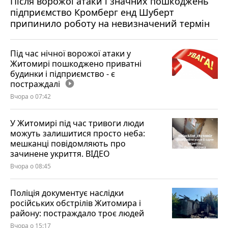
Після ворожої атаки і значних пошкоджень
підприємство Кромберг енд Шуберт
припинило роботу на невизначений термін
Під час нічної ворожої атаки у
Житомирі пошкоджено приватні
будинки і підприємство - є
постраждалі
play_circle_filled
Вчора о 07:42
У Житомирі під час тривоги люди
можуть залишитися просто неба:
мешканці повідомляють про
зачинене укриття. ВІДЕО
Вчора о 08:45
Поліція документує наслідки
російських обстрілів Житомира і
району: постраждало троє людей
Вчора о 15:17