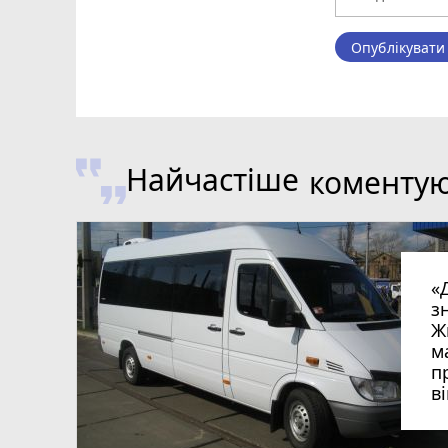
Опублікувати
Найчастіше
коменту
«
з
Ж
м
п
в
в
в