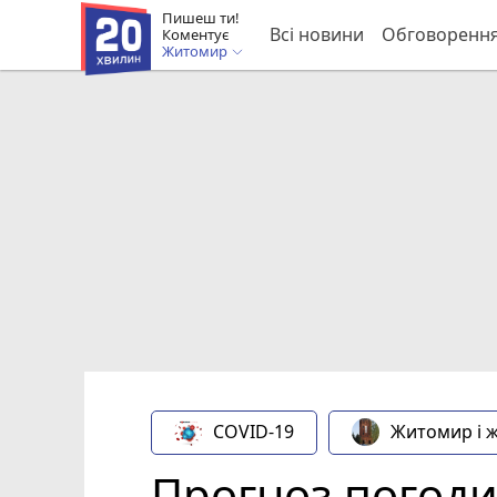
Пишеш ти!
Всі новини
Обговоренн
Коментує
Житомир
COVID-19
Житомир і 
Прогноз погоди