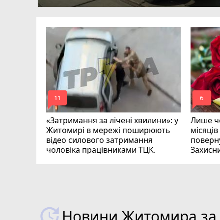
ий зник
и
mode_comment
mode_comment
11
6
«Затримання за лічені хвилини»: у
Лише че
Житомирі в мережі поширюють
місяців
відео силового затримання
поверну
чоловіка працівниками ТЦК.
Захисн
ВІДЕО
play_circle_filled
Новини Житомира за 