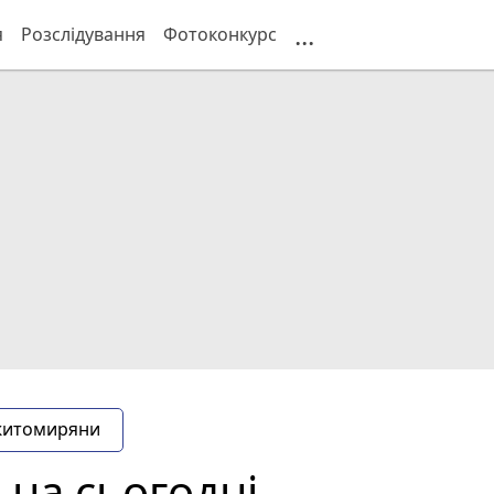
...
я
Розслідування
Фотоконкурс
житомиряни
 на сьогодні