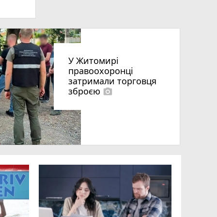
У Житомирі
правоохоронці
що
затримали торговця
зброєю
photo_camera
ни