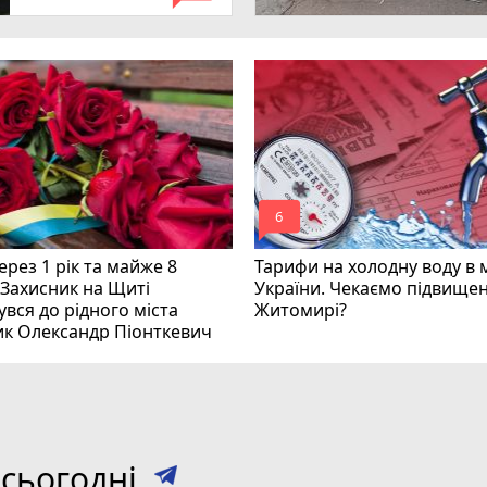
mode_comment
6
рез 1 рік та майже 8
Тарифи на холодну воду в 
 Захисник на Щиті
України. Чекаємо підвищен
вся до рідного міста
Житомирі?
ик Олександр Піонткевич
сьогодні