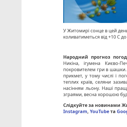
У Житомирі сонце в цей день
коливатиметься від +10 С до
Народний прогноз погод
Никіна, ігумена Києво-П
покровителем гри в шашки. 
прикмет, у тому числі і пог
теплих країв, селяни зазив
насінням льону. Наші пращ
зграями, весна хорошою буд
Слідкуйте за новинами 
Instagram
,
YouTube
та
Goo