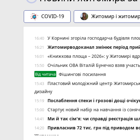
COVID-19
Житомир і житоми
У Корнині згоріла господарча будівля пло
16:40
Житомирводоканал змінює період прий
16:21
«Книжкова площа – 2026»: у Житомирі вдр
16:01
Очільник ОВА Віталій Бунечко взяв участ
15:50
Від читача
Фішингові посилання
Пластовий молодіжний центр Житомирської
15:43
дизайну
Послаблення спеки і грозові дощі очі
15:19
Стартує новий набір на навчання із сонячн
15:00
Ми й так сім'я: чи справді реєстрація 
14:41
Привласнив 72 тис. грн під приводом в
14:20
Житомира