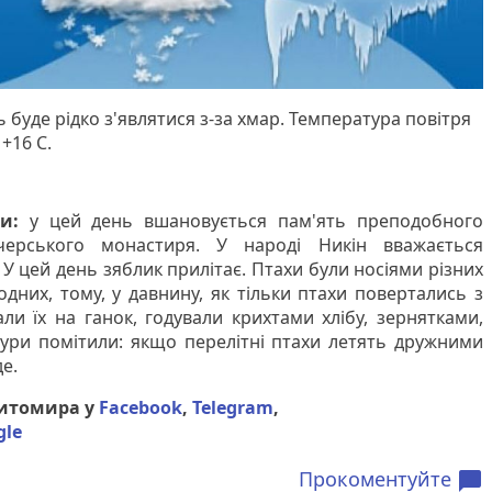
 буде рідко з'являтися з-за хмар. Температура повітря
 +16 С.
и:
у цей день вшановується пам'ять преподобного
ечерського монастиря. У народі Никін вважається
У цей день зяблик прилітає. Птахи були носіями різних
одних, тому, у давнину, як тільки птахи повертались з
али їх на ганок, годували крихтами хлібу, зернятками,
ури помітили: якщо перелітні птахи летять дружними
е.
Житомира у
Facebook
,
Telegram
,
gle
Прокоментуйте
chat_bubble