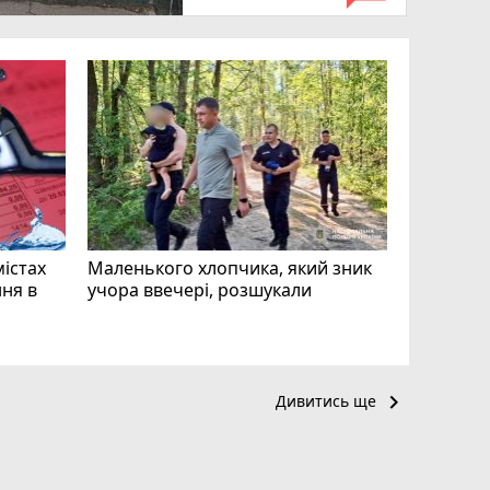
«Затриман
Житомир
відео си
чоловіка
ВІДЕО
play_circle_filled
mode_comment
11
містах
Маленького хлопчика, який зник
ня в
учора ввечері, розшукали
keyboard_arrow_right
Дивитись ще