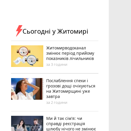
Сьогодні у Житомирі
Житомирводоканал
змінює період прийому
показників лічильників
за 3 години
Послаблення спеки і
грозові дощі очікуються
на Житомирщині уже
завтра
за 2 години
Ми й так сім'я: чи
справді реєстрація
шлюбу нічого не змінює