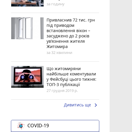
за годину
Привласнив 72 тис. грн
під приводом
встановлення вікон –
засуджено до 2 років
ув’язнення жителя
Житомира
за 32 хвилини
Що житомиряни
найбільше коментували
у Фейсбуці цього тижня:
ТОП-3 публікації
27 грудня 2019 р.
keyboard_arrow_right
Дивитись ще
COVID-19