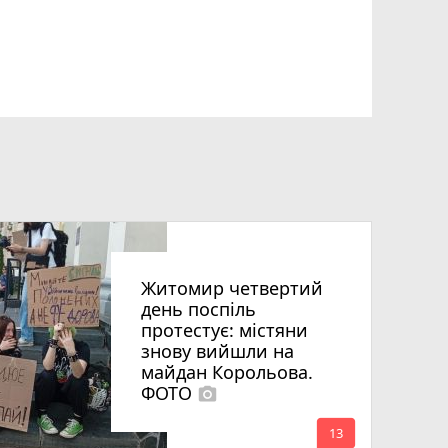
Житомир четвертий
день поспіль
протестує: містяни
знову вийшли на
майдан Корольова.
ФОТО
photo_camera
mode_comment
13