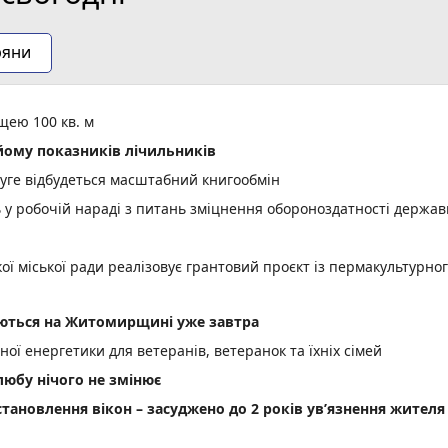
ряни
щею 100 кв. м
ому показників лічильників
уге відбудеться масштабний книгообмін
ь у робочій нараді з питань зміцнення обороноздатності держав
 міської ради реалізовує грантовий проєкт із пермакультурно
куються на Житомирщині уже завтра
ої енергетики для ветеранів, ветеранок та їхніх сімей
шлюбу нічого не змінює
становлення вікон – засуджено до 2 років ув’язнення жителя