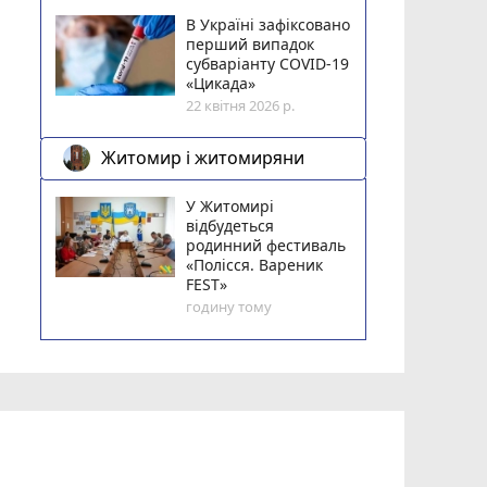
В Україні зафіксовано
перший випадок
субваріанту COVID-19
«Цикада»
22 квітня 2026 р.
Житомир і житомиряни
У Житомирі
відбудеться
родинний фестиваль
«Полісся. Вареник
FEST»
годину тому