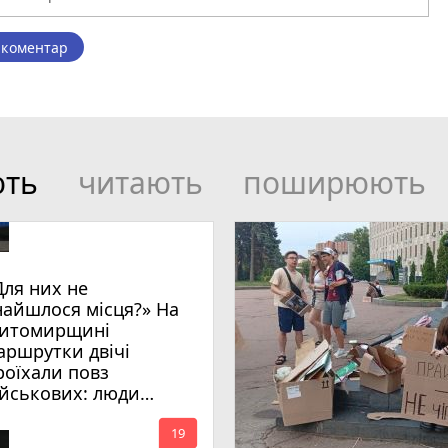
 коментар
ють
читають
поширюють
Для них не
найшлося місця?» На
итомирщині
аршрутки двічі
роїхали повз
ійськових: люди
имагають покарати
mode_comment
инних
19