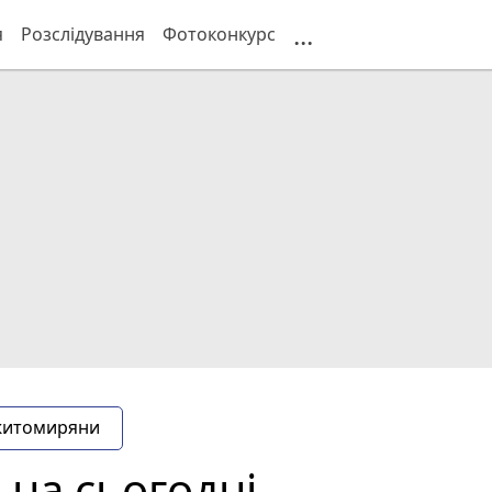
...
я
Розслідування
Фотоконкурс
житомиряни
 на сьогодні