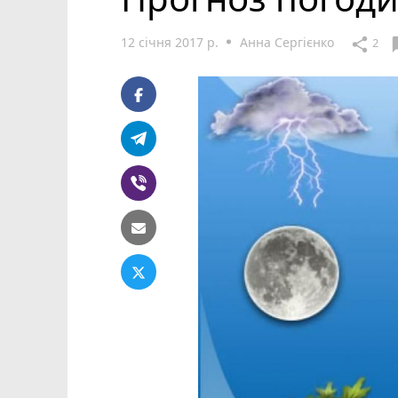
12 січня 2017 р.
Анна Сергієнко
cha
share
2