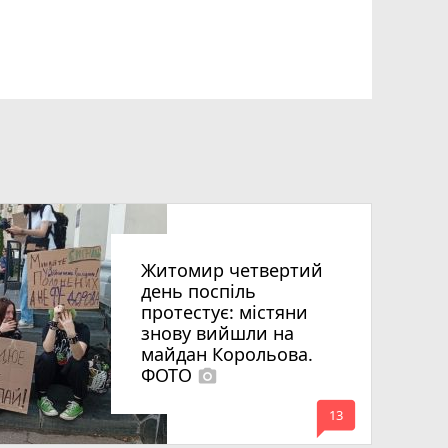
Житомир четвертий
день поспіль
протестує: містяни
знову вийшли на
майдан Корольова.
ФОТО
photo_camera
mode_comment
13