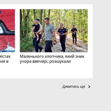
«Затриман
Житомир
відео си
чоловіка
ВІДЕО
play_circle_filled
mode_comment
11
містах
Маленького хлопчика, який зник
ня в
учора ввечері, розшукали
keyboard_arrow_right
Дивитись ще