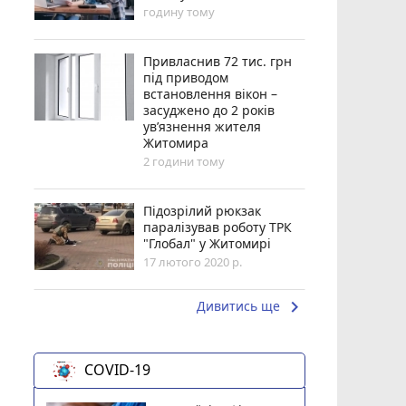
годину тому
Привласнив 72 тис. грн
під приводом
встановлення вікон –
засуджено до 2 років
ув’язнення жителя
Житомира
2 години тому
Підозрілий рюкзак
паралізував роботу ТРК
"Глобал" у Житомирі
17 лютого 2020 р.
keyboard_arrow_right
Дивитись ще
COVID-19