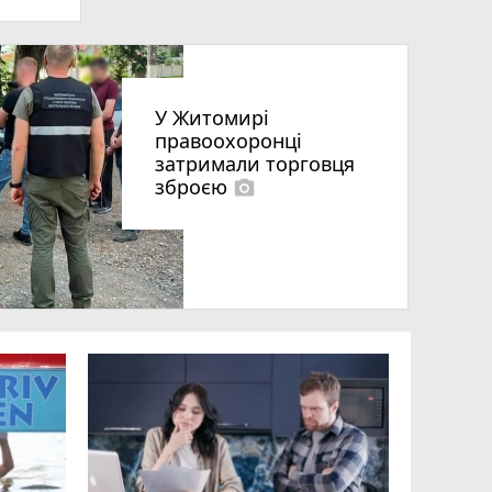
У Житомирі
правоохоронці
затримали торговця
зброєю
photo_camera
що