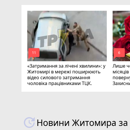
ий зник
и
mode_comment
mode_comment
11
6
«Затримання за лічені хвилини»: у
Лише че
Житомирі в мережі поширюють
місяців
відео силового затримання
поверну
чоловіка працівниками ТЦК.
Захисн
ВІДЕО
play_circle_filled
Новини Житомира за 