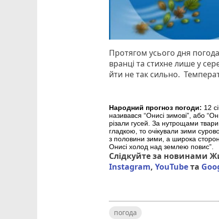
Протягом усього дня погода
вранці та стихне лише у сер
йти не так сильно. Температу
Народний прогноз погоди:
12 сі
називався “Онисі зимові”, або “Он
різали гусей. За нутрощами твари
гладкою, то очікували зими суров
з половини зими, а широка сторон
Онисі холод над землею повис”.
Слідкуйте за новинами 
Instagram
,
YouTube
та
Goo
погода