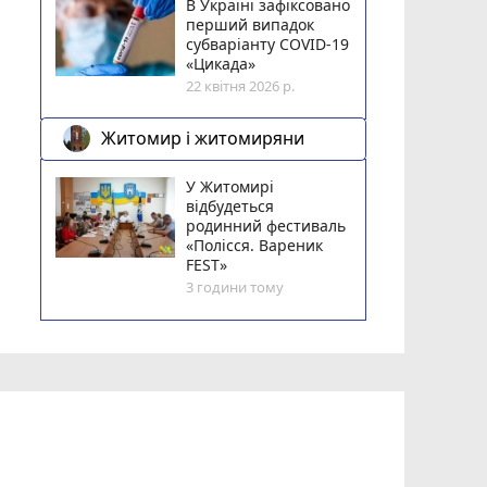
В Україні зафіксовано
перший випадок
субваріанту COVID-19
«Цикада»
22 квітня 2026 р.
Житомир і житомиряни
У Житомирі
відбудеться
родинний фестиваль
«Полісся. Вареник
FEST»
3 години тому