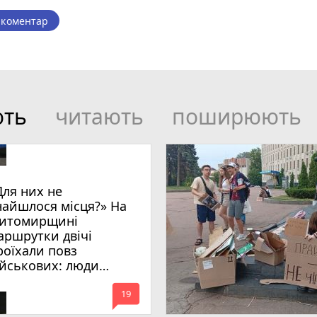
 коментар
ють
читають
поширюють
Для них не
найшлося місця?» На
итомирщині
аршрутки двічі
роїхали повз
ійськових: люди
имагають покарати
mode_comment
инних
19