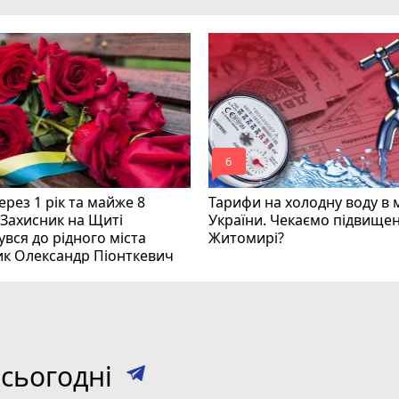
mode_comment
6
рез 1 рік та майже 8
Тарифи на холодну воду в 
 Захисник на Щиті
України. Чекаємо підвищен
вся до рідного міста
Житомирі?
ик Олександр Піонткевич
сьогодні