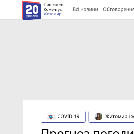
Пишеш ти!
Всі новини
Обговоренн
Коментує
Житомир
COVID-19
Житомир і 
Прогноз погоди