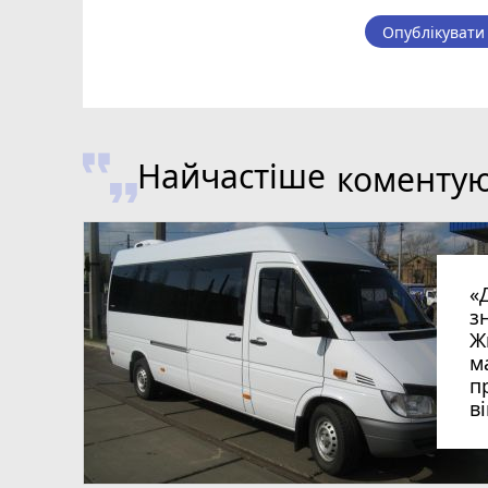
Опублікувати
Найчастіше
коменту
«
з
Ж
м
п
в
в
в