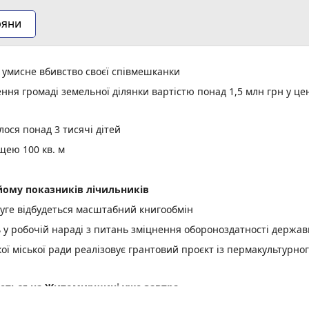
ряни
а умисне вбивство своєї співмешканки
ня громаді земельної ділянки вартістю понад 1,5 млн грн у це
ося понад 3 тисячі дітей
щею 100 кв. м
ому показників лічильників
уге відбудеться масштабний книгообмін
ь у робочій нараді з питань зміцнення обороноздатності держав
 міської ради реалізовує грантовий проєкт із пермакультурно
куються на Житомирщині уже завтра
ої енергетики для ветеранів, ветеранок та їхніх сімей