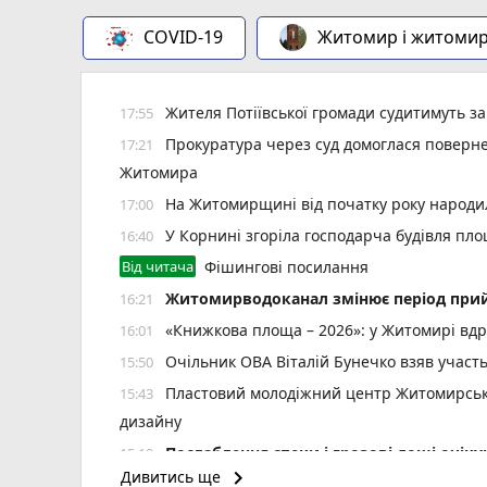
COVID-19
Житомир і житоми
Жителя Потіївської громади судитимуть з
17:55
Прокуратура через суд домоглася повернен
17:21
Житомира
На Житомирщині від початку року народил
17:00
У Корнині згоріла господарча будівля пло
16:40
Від читача
Фішингові посилання
Житомирводоканал змінює період прий
16:21
«Книжкова площа – 2026»: у Житомирі вдр
16:01
Очільник ОВА Віталій Бунечко взяв участ
15:50
Пластовий молодіжний центр Житомирської
15:43
дизайну
Послаблення спеки і грозові дощі очі
15:19
keyboard_arrow_right
Дивитись ще
Стартує новий набір на навчання із сонячн
15:00