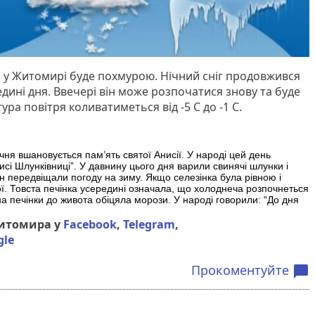
 у Житомирі буде похмурою. Нічний сніг продовжився
едині дня. Ввечері він може розпочатися знову та буде
ра повітря коливатиметься від -5 С до -1 С.
чня вшановується пам’ять святої Анисії. У народі цей день
исі Шлунківниці”. У давнину цього дня варили свинячі шлунки і
н передвіщали погоду на зиму. Якщо селезінка була рівною і
ої. Товста печінка усередині означала, що холоднеча розпочнеться
а печінки до живота обіцяла морози. У народі говорили: “До дня
Житомира у
Facebook
,
Telegram
,
gle
Прокоментуйте
chat_bubble