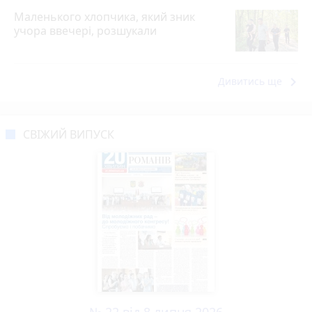
Маленького хлопчика, який зник
учора ввечері, розшукали
keyboard_arrow_right
Дивитись ще
СВІЖИЙ ВИПУСК
№ 22 від 8 липня 2026