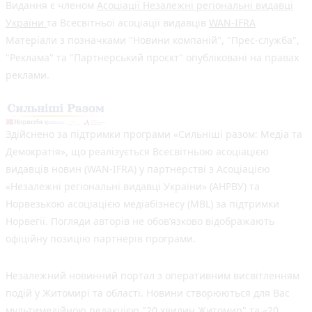
Видання є членом
Асоціації Незалежні регіональні видавці
України
та Всесвітньої асоціації видавців
WAN-IFRA
Матеріали з позначками "Новини компаній", "Прес-служба",
"Реклама" та "Партнерський проєкт" опубліковані на правах
реклами.
Здійснено за підтримки програми «Сильніші разом: Медіа та
Демократія», що реалізується Всесвітньою асоціацією
видавців новин (WAN-IFRA) у партнерстві з Асоціацією
«Незалежні регіональні видавці України» (АНРВУ) та
Норвезькою асоціацією медіабізнесу (MBL) за підтримки
Норвегії. Погляди авторів не обов’язково відображають
офіційну позицію партнерів програми.
Незалежний новинний портал з оперативним висвітленням
подій у Житомирі та області. Новини створюються для Вас
мультимедійною редакцією "20 хвилин Житомир" та «20