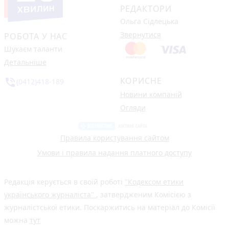
РЕДАКТОРИ
Ольга Сідлецька
Звернутися
РОБОТА У НАС
Шукаєм таланти
Детальніше
КОРИСНЕ
phone_in_talk
(0412)418-189
Новини компаній
Огляди
Правила користування сайтом
Умови і правила надання платного доступу
Редакція керується в своїй роботі
"Кодексом етики
українського журналіста"
, затвердженим Комісією з
журналістської етики. Поскаржитись на матеріал до Комісії
можна
тут