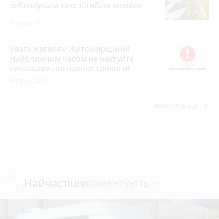
деблокували тіло загиблої водійки
Вчора о 17:11
Увага жителям Житомирщини!
Найближчим часом не нехтуйте
сигналами повітряної тривоги!
Вчора о 22:00
keyboard_arrow_right
Дивитись ще
коментують
Найчастіше