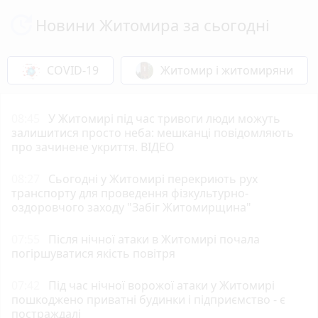
Новини Житомира за сьогодні
COVID-19
Житомир і житомиряни
08:45
У Житомирі під час тривоги люди можуть
залишитися просто неба: мешканці повідомляють
про зачинене укриття. ВІДЕО
08:27
Сьогодні у Житомирі перекриють рух
транспорту для проведення фізкультурно-
оздоровчого заходу "Забіг Житомирщина"
07:55
Після нічної атаки в Житомирі почала
погіршуватися якість повітря
07:42
Під час нічної ворожої атаки у Житомирі
пошкоджено приватні будинки і підприємство - є
постраждалі