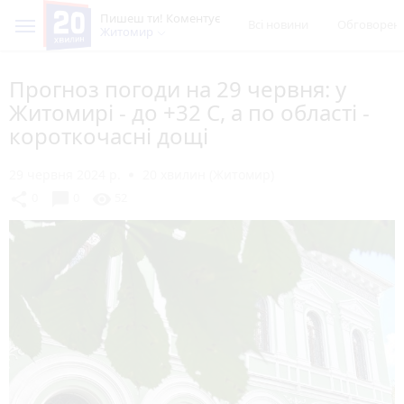
Пишеш ти! Коментує
Всі новини
Обговорен
Житомир
Прогноз погоди на 29 червня: у
Житомирі - до +32 С, а по області -
короткочасні дощі
29 червня 2024 р.
20 хвилин (Житомир)
chat_bubble
share
visibility
0
0
52