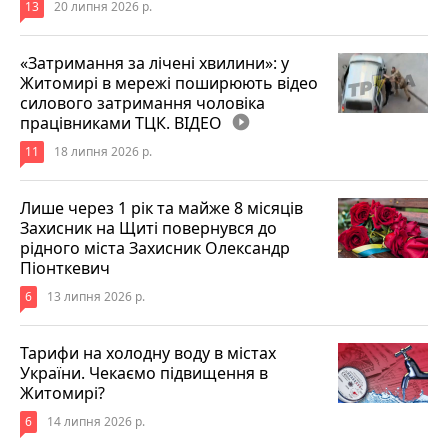
13
20 липня 2026 р.
«Затримання за лічені хвилини»: у
Житомирі в мережі поширюють відео
силового затримання чоловіка
працівниками ТЦК. ВІДЕО
play_circle_filled
11
18 липня 2026 р.
Лише через 1 рік та майже 8 місяців
Захисник на Щиті повернувся до
рідного міста Захисник Олександр
Піонткевич
6
13 липня 2026 р.
Тарифи на холодну воду в містах
України. Чекаємо підвищення в
Житомирі?
6
14 липня 2026 р.