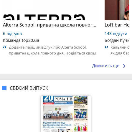
Alterra School, приватна школа повного дня
Loft bar Ho
6 відгуків
143 відгуки
Команда top20.ua
Богдан Кучи
Додайте перший відгук про Alterra School,
Кальяни сма
приватна школа повного дня. Поділіться своїм
як для бару
досвідом – що Вам сподобалось, а...
що я куштув
keyboard_arrow_right
Дивитись ще
СВІЖИЙ ВИПУСК