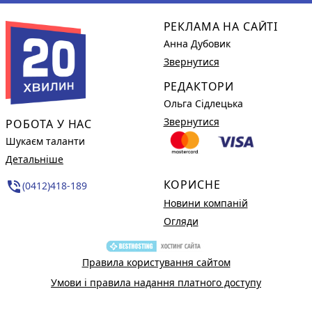
РЕКЛАМА НА САЙТІ
Анна Дубовик
Звернутися
РЕДАКТОРИ
Ольга Сідлецька
Звернутися
РОБОТА У НАС
Шукаєм таланти
Детальніше
КОРИСНЕ
phone_in_talk
(0412)418-189
Новини компаній
Огляди
Правила користування сайтом
Умови і правила надання платного доступу