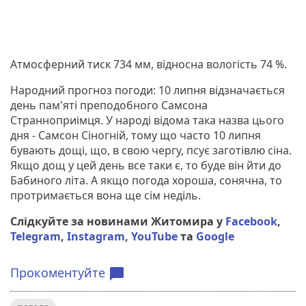
Атмосферний тиск 734 мм, відносна вологість 74 %.
Народний прогноз погоди: 10 липня відзначається
день пам'яті преподобного Самсона
Странноприімця. У народі відома така назва цього
дня - Самсон Сіногній, тому що часто 10 липня
бувають дощі, що, в свою чергу, псує заготівлю сіна.
Якщо дощ у цей день все таки є, то буде він йти до
Бабиного літа. А якщо погода хороша, сонячна, то
протримається вона ще сім неділь.
Слідкуйте за новинами Житомира у
Facebook
,
Telegram
,
Instagram
,
YouTube
та
Google
Прокоментуйте
chat_bubble