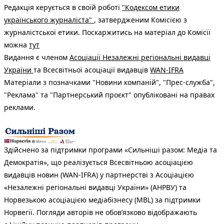
Редакція керується в своїй роботі
"Кодексом етики
українського журналіста"
, затвердженим Комісією з
журналістської етики. Поскаржитись на матеріал до Комісії
можна
тут
Видання є членом
Асоціації Незалежні регіональні видавці
України
та Всесвітньої асоціації видавців
WAN-IFRA
Матеріали з позначками "Новини компаній", "Прес-служба",
"Реклама" та "Партнерський проєкт" опубліковані на правах
реклами.
Здійснено за підтримки програми «Сильніші разом: Медіа та
Демократія», що реалізується Всесвітньою асоціацією
видавців новин (WAN-IFRA) у партнерстві з Асоціацією
«Незалежні регіональні видавці України» (АНРВУ) та
Норвезькою асоціацією медіабізнесу (MBL) за підтримки
Норвегії. Погляди авторів не обов’язково відображають