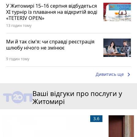
У Житомирі 15–16 серпня відбудеться
XI турнір із плавання на відкритій воді
«TETERIV OPEN»
13 годин тому
Ми й так сім'я: чи справді реєстрація
шлюбу нічого не змінює
9 годин тому
keyboard_arrow_right
Дивитись ще
Ваші відгуки про послуги у
Житомирі
3.6