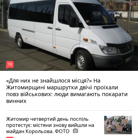
19
«Для них не знайшлося місця?» На
Житомирщині маршрутки двічі проїхали
17 липня 2026 р.
повз військових: люди вимагають покарати
винних
Житомир четвертий день поспіль
протестує: містяни знову вийшли на
майдан Корольова. ФОТО
photo_camera