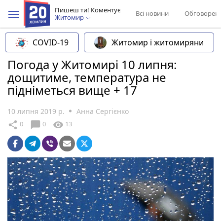
Пишеш ти! Коментує
Всі новини
Обговорен
Житомир
COVID-19
Житомир і житомиряни
Погода у Житомирі 10 липня:
дощитиме, температура не
підніметься вище + 17
10 липня 2019 р.
Анна Сергієнко
chat_bubble
share
visibility
0
0
13