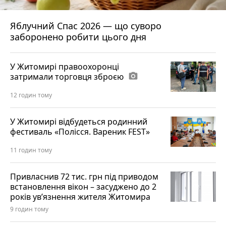
Яблучний Спас 2026 — що суворо
заборонено робити цього дня
У Житомирі правоохоронці
затримали торговця зброєю
photo_camera
12 годин тому
У Житомирі відбудеться родинний
фестиваль «Полісся. Вареник FEST»
11 годин тому
Привласнив 72 тис. грн під приводом
встановлення вікон – засуджено до 2
років ув’язнення жителя Житомира
9 годин тому