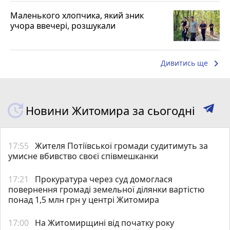
Маленького хлопчика, який зник
учора ввечері, розшукали
keyboard_arrow_right
Дивитись ще
Новини Житомира за сьогодні
17:55
Жителя Потіївської громади судитимуть за
умисне вбивство своєї співмешканки
17:21
Прокуратура через суд домоглася
повернення громаді земельної ділянки вартістю
понад 1,5 млн грн у центрі Житомира
17:00
На Житомирщині від початку року