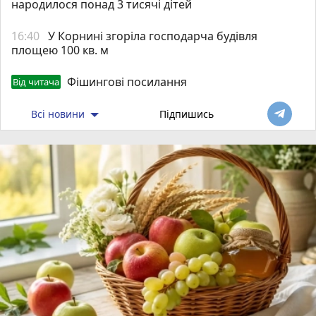
народилося понад 3 тисячі дітей
16:40
У Корнині згоріла господарча будівля
площею 100 кв. м
Фішингові посилання
Від читача
Всі новини
Підпишись