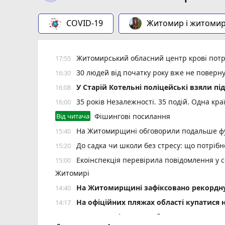
COVID-19
Житомир і житоми
Житомирський обласний центр крові потр
17:55
30 людей від початку року вже не повер
16:30
У Старій Котельні поліцейські взяли пі
16:08
35 років Незалежності. 35 подій. Одна кра
16:00
Від читача
Фішингові посилання
На Житомирщині обговорили подальше фу
15:40
До садка чи школи без стресу: що потріб
15:20
Екоінспекція перевірила повідомлення у с
15:00
Житомирі
Н️а Житомирщині зафіксовано рекордну 
14:40
На офіційних пляжах області купатися 
14:17
У Житомирі у свято Яблучного Спаса «Пи
14:00