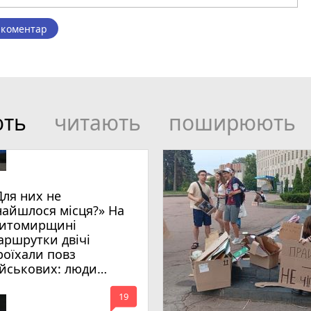
 коментар
ють
читають
поширюють
Для них не
найшлося місця?» На
итомирщині
аршрутки двічі
роїхали повз
ійськових: люди
имагають покарати
mode_comment
инних
19