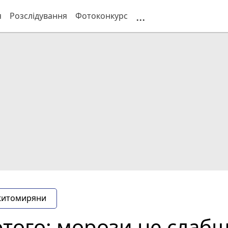
...
я
Розслідування
Фотоконкурс
житомиряни
ютого: морози не слаб