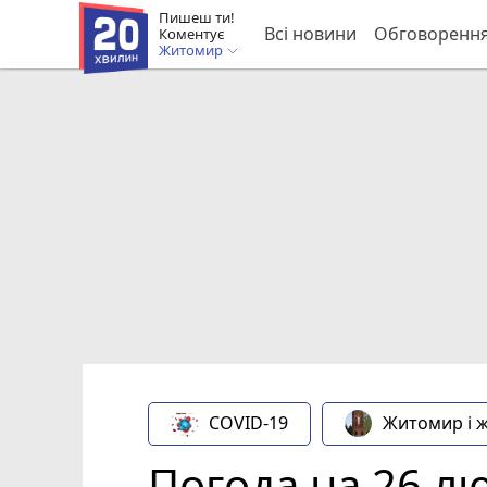
Пишеш ти!
Всі новини
Обговоренн
Коментує
Житомир
COVID-19
Житомир і 
Погода на 26 л