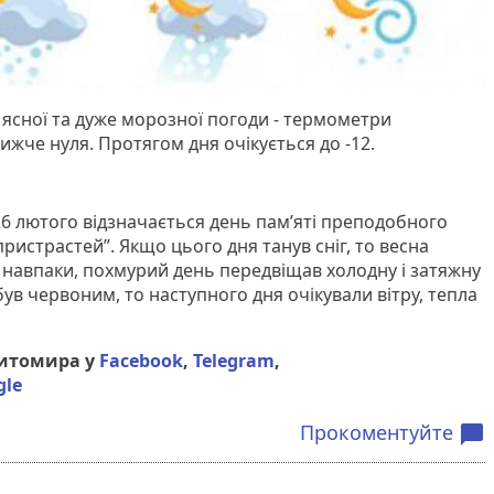
 ясної та дуже морозної погоди - термометри
нижче нуля. Протягом дня очікується до -12.
6 лютого відзначається день пам’яті преподобного
ристрастей”. Якщо цього дня танув сніг, то весна
і навпаки, похмурий день передвіщав холодну і затяжну
був червоним, то наступного дня очікували вітру, тепла
Житомира у
Facebook
,
Telegram
,
gle
Прокоментуйте
chat_bubble