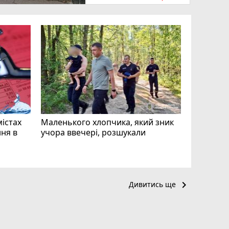
«Затриман
Житомир
відео си
чоловіка
ВІДЕО
play_circle_filled
mode_comment
11
містах
Маленького хлопчика, який зник
ня в
учора ввечері, розшукали
keyboard_arrow_right
Дивитись ще