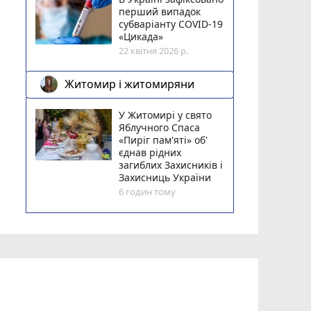
перший випадок
субваріанту COVID-19
«Цикада»
22 квітня 2026 р.
Житомир і житомиряни
У Житомирі у свято
Яблучного Спаса
«Пиріг пам'яті» об'
єднав рідних
загиблих Захисників і
Захисниць України
6 годин тому