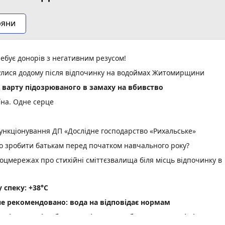
ряни
ебує донорів з негативним резусом!
нулися додому після відпочинку на водоймах Житомирщини
д варту підозрюваного в замаху на вбивство
їна. Одне серце
нкціонування ДП «Дослідне господарство «Рихальське»
но зробити батькам перед початком навчального року?
оцмережах про стихійні сміттєзвалища біля місць відпочинку в
спеку: +38°C
не рекомендовано: вода на відповідає нормам
ріг пам'яті» об' єднав рідних загиблих Захисників і Захис