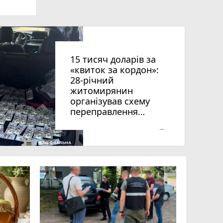
15 тисяч доларів за
«квиток за кордон»:
28-річний
житомирянин
організував схему
рії
переправлення
оків
чоловіків призовного
віку за межі країни
photo_camera