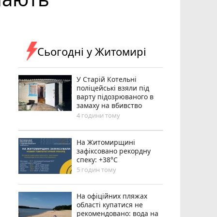
Сьогодні у Житомирі
У Старій Котельні
поліцейські взяли під
варту підозрюваного в
замаху на вбивство
4 години тому
Н️а Житомирщині
зафіксовано рекордну
спеку: +38°C
5 годин тому
На офіційних пляжах
області купатися не
рекомендовано: вода на