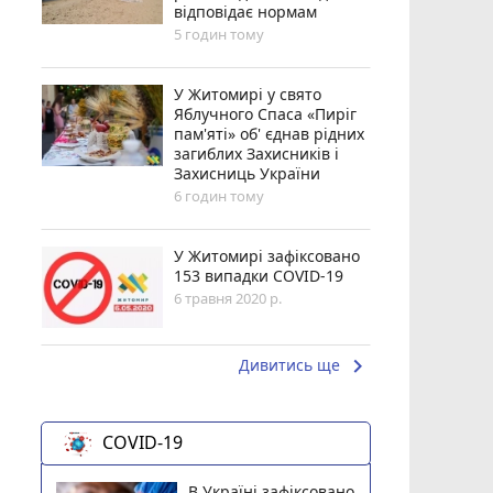
відповідає нормам
5 годин тому
У Житомирі у свято
Яблучного Спаса «Пиріг
пам'яті» об' єднав рідних
загиблих Захисників і
Захисниць України
6 годин тому
У Житомирі зафіксовано
153 випадки COVID-19
6 травня 2020 р.
keyboard_arrow_right
Дивитись ще
COVID-19
В Україні зафіксовано