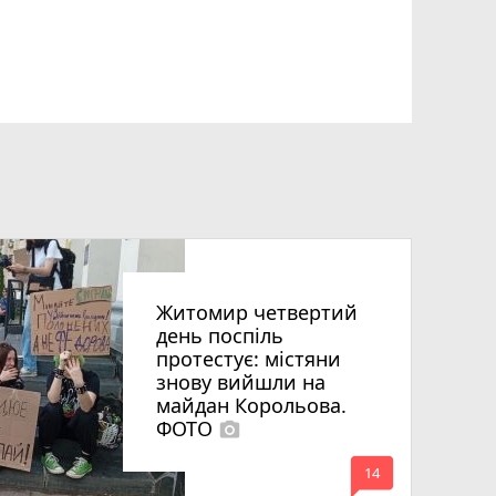
Житомир четвертий
день поспіль
протестує: містяни
знову вийшли на
майдан Корольова.
ФОТО
photo_camera
mode_comment
14