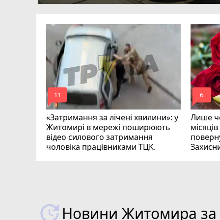
ий зник
и
mode_comment
mode_comment
11
6
«Затримання за лічені хвилини»: у
Лише че
Житомирі в мережі поширюють
місяців
відео силового затримання
поверну
чоловіка працівниками ТЦК.
Захисн
ВІДЕО
play_circle_filled
Новини Житомира за 