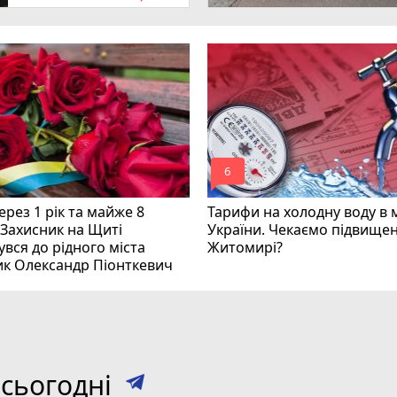
mode_comment
6
рез 1 рік та майже 8
Тарифи на холодну воду в 
 Захисник на Щиті
України. Чекаємо підвищен
вся до рідного міста
Житомирі?
ик Олександр Піонткевич
сьогодні