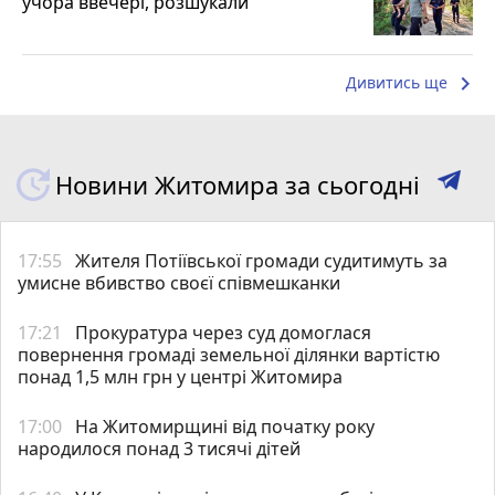
учора ввечері, розшукали
keyboard_arrow_right
Дивитись ще
Новини Житомира за сьогодні
17:55
Жителя Потіївської громади судитимуть за
умисне вбивство своєї співмешканки
17:21
Прокуратура через суд домоглася
повернення громаді земельної ділянки вартістю
понад 1,5 млн грн у центрі Житомира
17:00
На Житомирщині від початку року
народилося понад 3 тисячі дітей