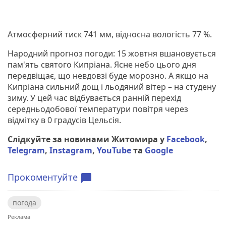
Атмосферний тиск 741 мм, відносна вологість 77 %.
Народний прогноз погоди: 15 жовтня вшановується
пам'ять святого Кипріана. Ясне небо цього дня
передвіщає, що невдовзі буде морозно. А якщо на
Кипріана сильний дощ і льодяний вітер – на студену
зиму. У цей час відбувається ранній перехід
середньодобової температури повітря через
відмітку в 0 градусів Цельсія.
Слідкуйте за новинами Житомира у
Facebook
,
Telegram
,
Instagram
,
YouTube
та
Google
Прокоментуйте
chat_bubble
погода