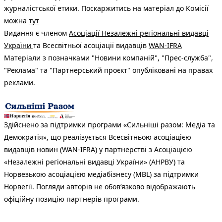
журналістської етики. Поскаржитись на матеріал до Комісії
можна
тут
Видання є членом
Асоціації Незалежні регіональні видавці
України
та Всесвітньої асоціації видавців
WAN-IFRA
Матеріали з позначками "Новини компаній", "Прес-служба",
"Реклама" та "Партнерський проєкт" опубліковані на правах
реклами.
Здійснено за підтримки програми «Сильніші разом: Медіа та
Демократія», що реалізується Всесвітньою асоціацією
видавців новин (WAN-IFRA) у партнерстві з Асоціацією
«Незалежні регіональні видавці України» (АНРВУ) та
Норвезькою асоціацією медіабізнесу (MBL) за підтримки
Норвегії. Погляди авторів не обов’язково відображають
офіційну позицію партнерів програми.