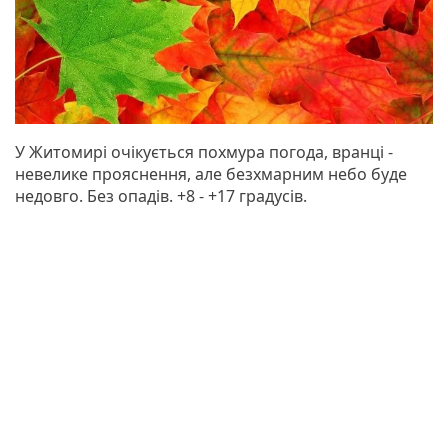
У Житомирі очікується похмура погода, вранці -
невелике прояснення, але безхмарним небо буде
недовго. Без опадів. +8 - +17 градусів.