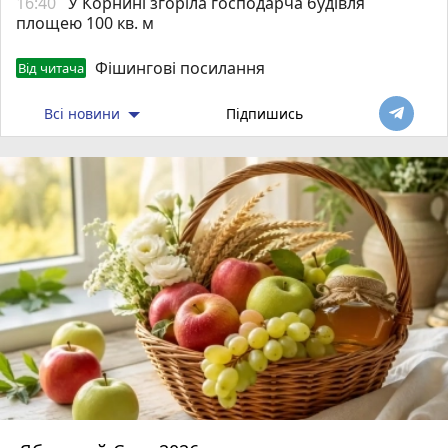
16:40
У Корнині згоріла господарча будівля
площею 100 кв. м
Фішингові посилання
Від читача
Всі новини
Підпишись