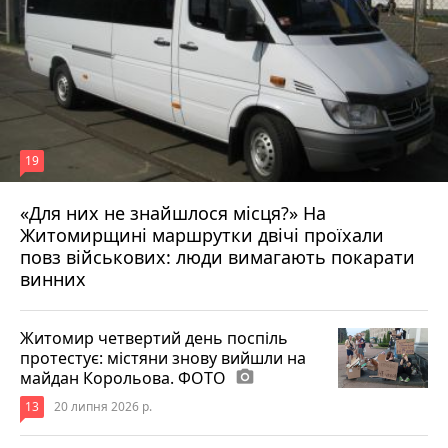
19
«Для них не знайшлося місця?» На
Житомирщині маршрутки двічі проїхали
17 липня 2026 р.
повз військових: люди вимагають покарати
винних
Житомир четвертий день поспіль
протестує: містяни знову вийшли на
майдан Корольова. ФОТО
photo_camera
13
20 липня 2026 р.