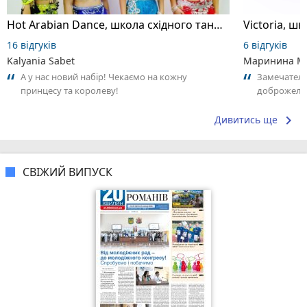
Hot Arabian Dance, школа східного танцю
16 відгуків
6 відгуків
Kalyania Sabet
Маринина М
А у нас новий набір! Чекаємо на кожну
Замечатель
принцесу та королеву!
доброжела
коллективо
keyboard_arrow_right
Дивитись ще
СВІЖИЙ ВИПУСК