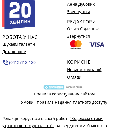
Анна Дубовик
Звернутися
РЕДАКТОРИ
Ольга Сідлецька
Звернутися
РОБОТА У НАС
Шукаєм таланти
Детальніше
КОРИСНЕ
phone_in_talk
(0412)418-189
Новини компаній
Огляди
Правила користування сайтом
Умови і правила надання платного доступу
Редакція керується в своїй роботі
"Кодексом етики
українського журналіста"
, затвердженим Комісією з