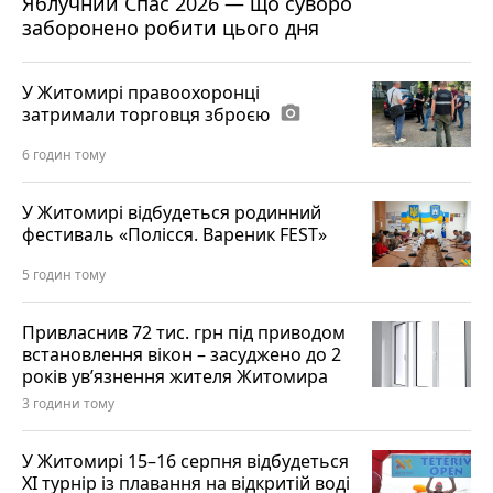
Яблучний Спас 2026 — що суворо
заборонено робити цього дня
У Житомирі правоохоронці
затримали торговця зброєю
photo_camera
6 годин тому
У Житомирі відбудеться родинний
фестиваль «Полісся. Вареник FEST»
5 годин тому
Привласнив 72 тис. грн під приводом
встановлення вікон – засуджено до 2
років ув’язнення жителя Житомира
3 години тому
У Житомирі 15–16 серпня відбудеться
XI турнір із плавання на відкритій воді