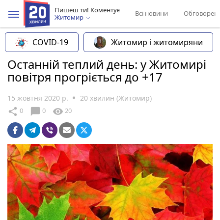
Пишеш ти! Коментує
Всі новини
Обговорен
Житомир
COVID-19
Житомир і житомиряни
Останній теплий день: у Житомирі
повітря прогріється до +17
15 жовтня 2020 р.
20 хвилин (Житомир)
chat_bubble
share
visibility
0
0
20