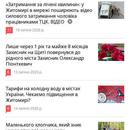
«Затримання за лічені хвилини»: у
Житомирі в мережі поширюють відео
силового затримання чоловіка
працівниками ТЦК. ВІДЕО
play_circle_filled
11
18 липня 2026 р.
Лише через 1 рік та майже 8 місяців
Захисник на Щиті повернувся до
рідного міста Захисник Олександр
Піонткевич
6
13 липня 2026 р.
Тарифи на холодну воду в містах
України. Чекаємо підвищення в
Житомирі?
6
14 липня 2026 р.
Маленького хлопчика, який зник