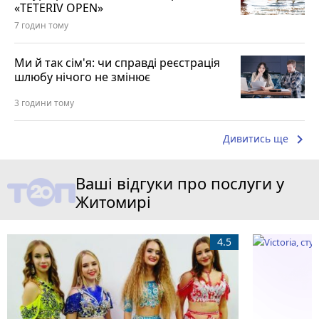
«TETERIV OPEN»
7 годин тому
Ми й так сім'я: чи справді реєстрація
шлюбу нічого не змінює
3 години тому
keyboard_arrow_right
Дивитись ще
Ваші відгуки про послуги у
Житомирі
4.5