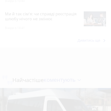
Вчора о 10:40
Ми й так сім'я: чи справді реєстрація
шлюбу нічого не змінює
Вчора о 14:41
keyboard_arrow_right
Дивитись ще
коментують
Найчастіше