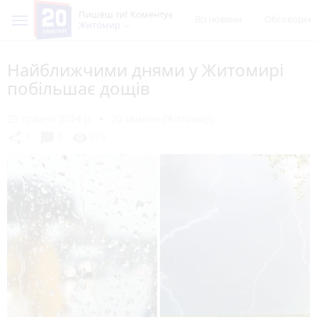
Пишеш ти! Коментує
Всі новини
Обговорен
Житомир
Найближчими днями у Житомирі
побільшає дощів
29 травня 2024 р.
20 хвилин (Житомир)
chat_bubble
share
visibility
1
0
273