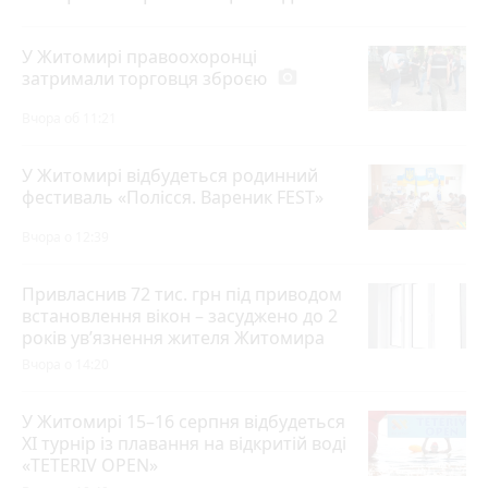
У Житомирі правоохоронці
затримали торговця зброєю
photo_camera
Вчора об 11:21
У Житомирі відбудеться родинний
фестиваль «Полісся. Вареник FEST»
Вчора о 12:39
Привласнив 72 тис. грн під приводом
встановлення вікон – засуджено до 2
років ув’язнення жителя Житомира
Вчора о 14:20
У Житомирі 15–16 серпня відбудеться
XI турнір із плавання на відкритій воді
«TETERIV OPEN»