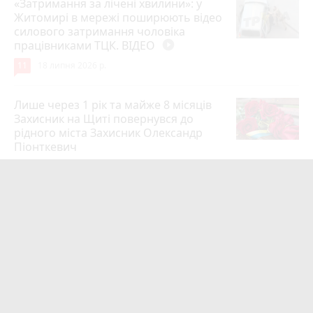
«Затримання за лічені хвилини»: у
Житомирі в мережі поширюють відео
силового затримання чоловіка
працівниками ТЦК. ВІДЕО
play_circle_filled
11
18 липня 2026 р.
Лише через 1 рік та майже 8 місяців
Захисник на Щиті повернувся до
рідного міста Захисник Олександр
Піонткевич
6
13 липня 2026 р.
Тарифи на холодну воду в містах
України. Чекаємо підвищення в
Житомирі?
6
14 липня 2026 р.
Маленького хлопчика, який зник
учора ввечері, розшукали