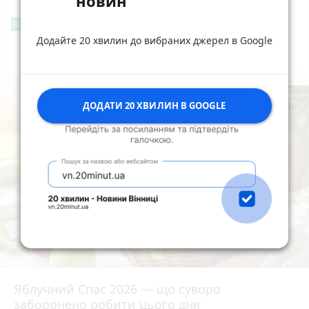
новин
Фішингові посилання
Від читача
Додайте 20 хвилин до вибраних джерел в Google
Всі новини
Підпишись
ДОДАТИ 20 ХВИЛИН В GOOGLE
Яблучний Спас 2026 — що суворо
заборонено робити цього дня