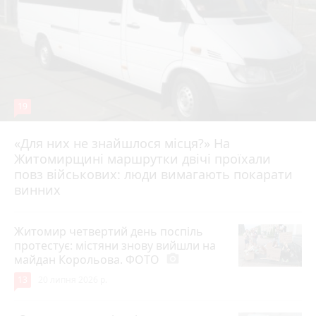
19
«Для них не знайшлося місця?» На
Житомирщині маршрутки двічі проїхали
17 липня 2026 р.
повз військових: люди вимагають покарати
винних
Житомир четвертий день поспіль
протестує: містяни знову вийшли на
майдан Корольова. ФОТО
photo_camera
13
20 липня 2026 р.