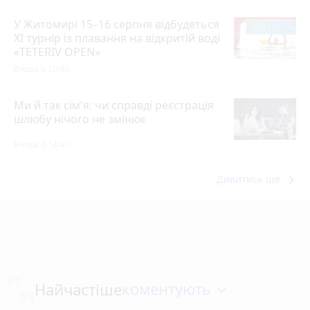
У Житомирі 15–16 серпня відбудеться
XI турнір із плавання на відкритій воді
«TETERIV OPEN»
Вчора о 10:40
Ми й так сім'я: чи справді реєстрація
шлюбу нічого не змінює
Вчора о 14:41
keyboard_arrow_right
Дивитись ще
коментують
Найчастіше