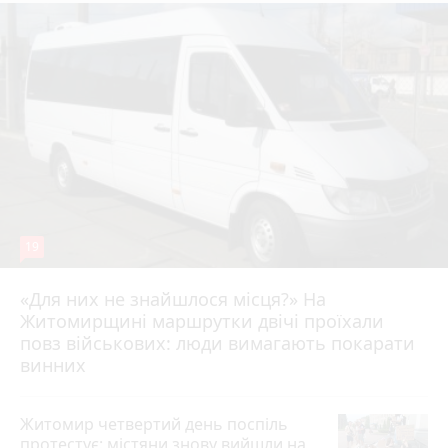
19
«Для них не знайшлося місця?» На
Житомирщині маршрутки двічі проїхали
17 липня 2026 р.
повз військових: люди вимагають покарати
винних
Житомир четвертий день поспіль
протестує: містяни знову вийшли на