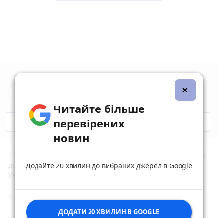
×
Новини Житомира за сьогодні
Читайте більше
перевірених
COVID-19
Житомир і житомиряни
новин
10:00
У Звягелі поліцейські розшукали причетного
до наруги над могилою полеглого захисника
Додайте 20 хвилин до вибраних джерел в Google
України
09:40
Вночі сили ППО збили 114 ворожих БпЛА
ДОДАТИ 20 ХВИЛИН В GOOGLE