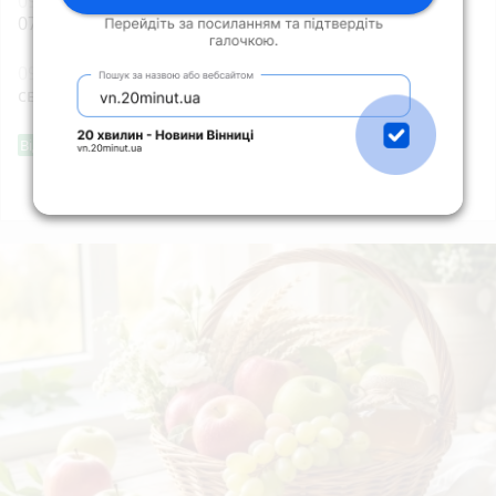
09:20
Оперативна інформація станом на 08:00
07.08.2026 щодо російського вторгнення
09:00
7 серпня: все про цей день, яке церковне
свято, іменини дня і погода у Житомирі
Фішингові посилання
Від читача
Всі новини
Підпишись