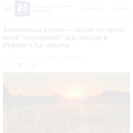
Пишеш ти! Коментує
Всі новини
Обговорен
Житомир
Аномальна спека — лише початок:
яких "сюрпризів" від погоди в
Україні слід чекати
4 липня 2026 р.
20 хвилин (Житомир)
chat_bubble
share
visibility
0
0
27