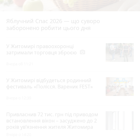
Яблучний Спас 2026 — що суворо
заборонено робити цього дня
У Житомирі правоохоронці
затримали торговця зброєю
photo_camera
Вчора об 11:21
У Житомирі відбудеться родинний
фестиваль «Полісся. Вареник FEST»
Вчора о 12:39
Привласнив 72 тис. грн під приводом
встановлення вікон – засуджено до 2
років ув’язнення жителя Житомира
Вчора о 14:20