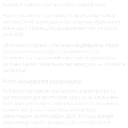
сьогодні відіграє саме антропогенний фактор.
Через посилення парникового ефекту кліматична
система Землі перебуває у своєрідному збудженому
стані, що й призводить до різноманітних погодних
аномалій.
«Домінуючий внесок має людська діяльність. Через
збільшення концентрації парникових газів
посилюється парниковий ефект, що й призводить
до підвищення глобальної температури», — пояснила
науковиця.
Чого очікувати українцям
Бойченко застерегла від хибного уявлення про те,
що температура зростатиме щороку за однаковим
сценарієм. Кліматичні процеси набагато складніші,
і кожне наступне літо необов’язково буде
спекотнішим за попереднє. 2026 рік лише вкотре
демонструє подібні аномалії, які спостерігалися