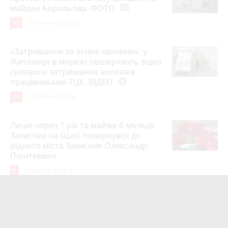
майдан Корольова. ФОТО
photo_camera
13
20 липня 2026 р.
«Затримання за лічені хвилини»: у
Житомирі в мережі поширюють відео
силового затримання чоловіка
працівниками ТЦК. ВІДЕО
play_circle_filled
11
18 липня 2026 р.
Лише через 1 рік та майже 8 місяців
Захисник на Щиті повернувся до
рідного міста Захисник Олександр
Піонткевич
6
13 липня 2026 р.
Тарифи на холодну воду в містах
України. Чекаємо підвищення в
Житомирі?