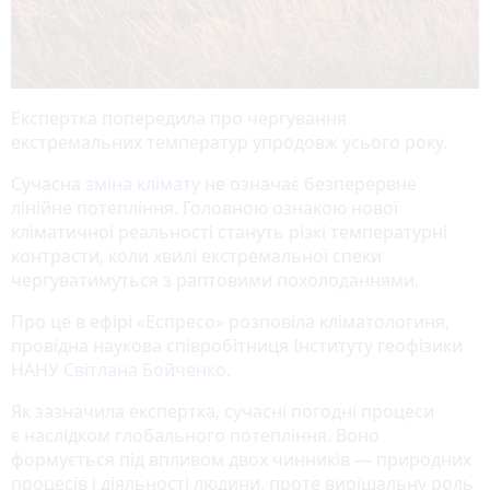
Експертка попередила про чергування
екстремальних температур упродовж усього року.
Сучасна
зміна клімату
не означає безперервне
лінійне потепління. Головною ознакою нової
кліматичної реальності стануть різкі температурні
контрасти, коли хвилі екстремальної спеки
чергуватимуться з раптовими похолоданнями.
Про це в ефірі «Еспресо» розповіла кліматологиня,
провідна наукова співробітниця Інституту геофізики
НАНУ
Світлана Бойченко.
Як зазначила експертка, сучасні погодні процеси
є наслідком глобального потепління. Воно
формується під впливом двох чинників — природних
процесів і діяльності людини, проте вирішальну роль