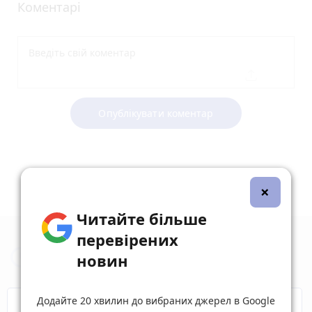
Коментарі
Опублікувати коментар
×
Читайте більше
перевірених
Новини Житомира за сьогодні
новин
Додайте 20 хвилин до вибраних джерел в Google
COVID-19
Житомир і житомиряни