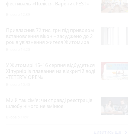
фестиваль «Полісся. Вареник FEST»
Вчора о 12:39
Привласнив 72 тис. грн під приводом
встановлення вікон – засуджено до 2
років ув’язнення жителя Житомира
Вчора о 14:20
У Житомирі 15–16 серпня відбудеться
XI турнір із плавання на відкритій воді
«TETERIV OPEN»
Вчора о 10:40
Ми й так сім'я: чи справді реєстрація
шлюбу нічого не змінює
Вчора о 14:41
keyboard_arrow_right
Дивитись ще