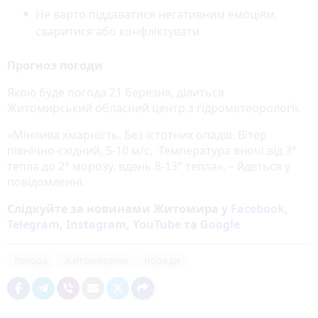
Не варто піддаватися негативним емоціям,
сваритися або конфліктувати
Прогноз погоди
Якою буде погода 21 березня, ділиться
Житомирський обласний центр з гідрометеорології.
«Мінлива хмарність. Без істотних опадів. Вітер
північно-східний, 5-10 м/с. Температура вночі від 3°
тепла до 2° морозу, вдень 8-13° тепла», – йдеться у
повідомленні.
Слідкуйте за новинами Житомира у
Facebook
,
Telegram
,
Instagram
,
YouTube
та
Google
погода
Житомиряни
поради