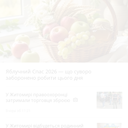
Яблучний Спас 2026 — що суворо
заборонено робити цього дня
У Житомирі правоохоронці
затримали торговця зброєю
photo_camera
Вчора об 11:21
У Житомирі відбудеться родинний