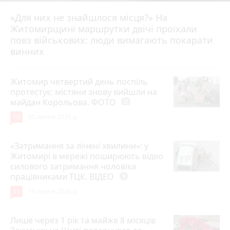
«Для них не знайшлося місця?» На
Житомирщині маршрутки двічі проїхали
17 липня 2026 р.
повз військових: люди вимагають покарати
винних
Житомир четвертий день поспіль
протестує: містяни знову вийшли на
майдан Корольова. ФОТО
photo_camera
13
20 липня 2026 р.
«Затримання за лічені хвилини»: у
Житомирі в мережі поширюють відео
силового затримання чоловіка
працівниками ТЦК. ВІДЕО
play_circle_filled
11
18 липня 2026 р.
Лише через 1 рік та майже 8 місяців