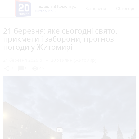
Пишеш ти! Коментує
Всі новини
Обговорен
Житомир
21 березня: яке сьогодні свято,
прикмети і заборони, прогноз
погоди у Житомирі
21 березня 2026 р.
20 хвилин (Житомир)
chat_bubble
share
visibility
0
0
46