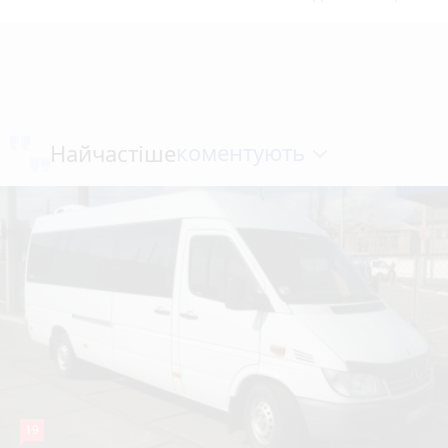
коментують
Найчастіше
19