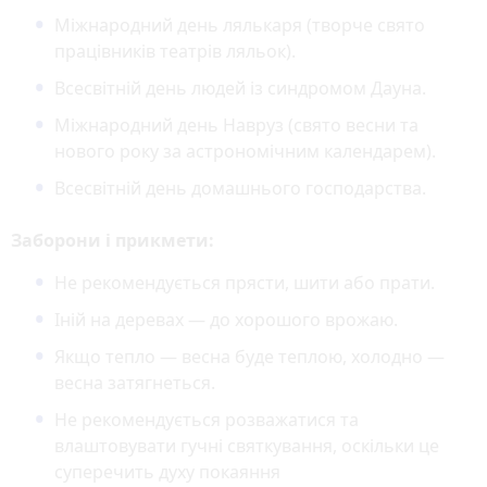
Міжнародний день лялькаря (творче свято
працівників театрів ляльок).
Всесвітній день людей із синдромом Дауна.
Міжнародний день Навруз (свято весни та
нового року за астрономічним календарем).
Всесвітній день домашнього господарства.
Заборони і прикмети:
Не рекомендується прясти, шити або прати.
Іній на деревах — до хорошого врожаю.
Якщо тепло — весна буде теплою, холодно —
весна затягнеться.
Не рекомендується розважатися та
влаштовувати гучні святкування, оскільки це
суперечить духу покаяння