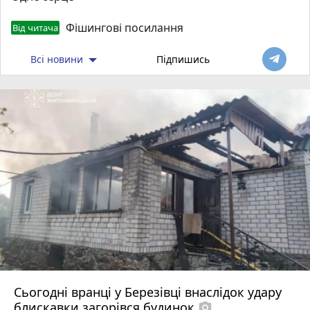
Фішингові посилання
Від читача
Всі новини
Підпишись
Сьогодні вранці у Березівці внаслідок удару
блискавки загорівся будинок
photo_camera