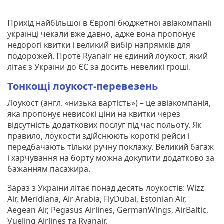
Прихід найбільшої в Європі бюджетної авіакомпанії
українці чекали вже давно, адже вона пропонує
недорогі квитки і великий вибір напрямків для
подорожей. Проте Ryanair не єдиний лоукост, який
літає з України до ЄС за досить невеликі гроші.
Тонкощі лоукост-перевезень
Лоукост (англ. «низька вартість») – це авіакомпанія,
яка пропонує невисокі ціни на квитки через
відсутність додаткових послуг під час польоту. Як
правило, лоукости здійснюють короткі рейси і
передбачають тільки ручну поклажу. Великий багаж
і харчування на борту можна докупити додатково за
бажанням пасажира.
Зараз з України літає понад десять лоукостів: Wizz
Air, Meridiana, Air Arabia, FlyDubai, Estonian Air,
Aegean Air, Pegasus Airlines, GermanWings, AirBaltic,
Vueling Airlines та Ryanair.