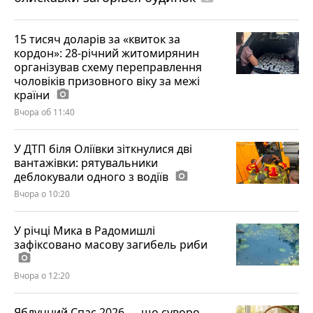
15 тисяч доларів за «квиток за
кордон»: 28-річний житомирянин
організував схему переправлення
чоловіків призовного віку за межі
країни
photo_camera
Вчора об 11:40
У ДТП біля Оліївки зіткнулися дві
вантажівки: рятувальники
деблокували одного з водіїв
photo_camera
Вчора о 10:20
У річці Мика в Радомишлі
зафіксовано масову загибель риби
photo_camera
Вчора о 12:20
Яблучний Спас 2026 — що суворо