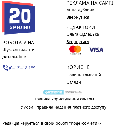
РЕКЛАМА НА САЙТІ
Анна Дубовик
Звернутися
РЕДАКТОРИ
Ольга Сідлецька
Звернутися
РОБОТА У НАС
Шукаєм таланти
Детальніше
КОРИСНЕ
phone_in_talk
(0412)418-189
Новини компаній
Огляди
Правила користування сайтом
Умови і правила надання платного доступу
Редакція керується в своїй роботі
"Кодексом етики