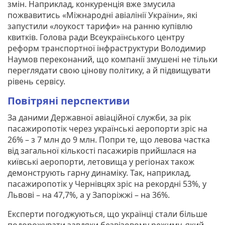
змін. Наприклад, конкуренція вже змусила
пожвавитись «Міжнародні авіалінії України», які
запустили «лоукост тарифи» на ранню купівлю
квитків. Голова ради Всеукраїнського центру
реформ транспортної інфраструктури Володимир
Наумов переконаний, що компанії змушені не тільки
переглядати свою цінову політику, а й підвищувати
рівень сервісу.
Повітряні перспективи
За даними Державної авіаційної служби, за рік
пасажиропотік через українські аеропорти зріс на
26% – з 7 млн до 9 млн. Попри те, що левова частка
від загальної кількості пасажирів прийшлася на
київські аеропорти, летовища у регіонах також
демонструють гарну динаміку. Так, наприклад,
пасажиропотік у Чернівцях зріс на рекордні 53%, у
Львові – на 47,7%, а у Запоріжжі – на 36%.
Експерти погоджуються, що українці стали більше
подорожувати завдяки безвізовому режиму, який