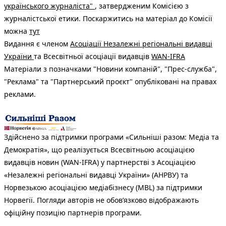
українського журналіста"
, затвердженим Комісією з
журналістської етики. Поскаржитись на матеріал до Комісії
можна
тут
Видання є членом
Асоціації Незалежні регіональні видавці
України
та Всесвітньої асоціації видавців
WAN-IFRA
Матеріали з позначками "Новини компаній", "Прес-служба",
"Реклама" та "Партнерський проєкт" опубліковані на правах
реклами.
Здійснено за підтримки програми «Сильніші разом: Медіа та
Демократія», що реалізується Всесвітньою асоціацією
видавців новин (WAN-IFRA) у партнерстві з Асоціацією
«Незалежні регіональні видавці України» (АНРВУ) та
Норвезькою асоціацією медіабізнесу (MBL) за підтримки
Норвегії. Погляди авторів не обов’язково відображають
офіційну позицію партнерів програми.