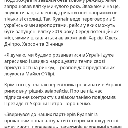
запрацював влітку минулого року. Зважаючи на це,
лоукости зацікавлені відкривати нові напрямки не
тільки зі столиці. Так, Ryanair веде переговори з 5
українськими аеропортами, рейси у яких можуть
бути запущені влітку 2019 року. Серед потенційних
міст, якими цікавляться авіакомпанії: Харків, Одеса,
Дніпро, Херсон та Вінниця.
«Я думаю, ми будемо розвиватися в Україні дуже
агресивно і швидко нарощувати темпи своєї
присутності на ринку», – розповідає представник
лоукоста Майкл О'Лірі.
Крім того, у планах перевізника розвивати в Україні
ринок внутрішніх авіарейсів. Про це під час
підписання контракту з авіакомпанією повідомив
Президент України Петро Порошенко.
«Звернувся до наших партнерів Ryanair із
проханням проаналізувати і створити конкурентні
можливості перевезень пасажирів всередині країни.