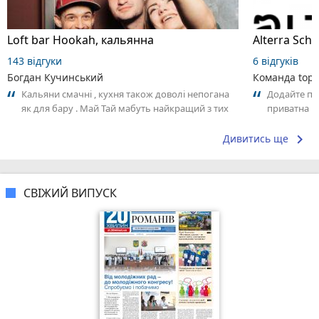
Loft bar Hookah, кальянна
143 відгуки
6 відгуків
Богдан Кучинський
Команда top2
Кальяни смачні , кухня також доволі непогана
Додайте пер
як для бару . Май Тай мабуть найкращий з тих
приватна ш
що я куштував ) . Повернуся до...
досвідом – 
keyboard_arrow_right
Дивитись ще
СВІЖИЙ ВИПУСК