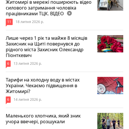
Житомирі в мережі поширюють відео
силового затримання чоловіка
працівниками ТЦК. ВІДЕО
play_circle_filled
11
18 липня 2026 р.
Лише через 1 рік та майже 8 місяців
Захисник на Щиті повернувся до
рідного міста Захисник Олександр
Піонткевич
6
13 липня 2026 р.
Тарифи на холодну воду в містах
України. Чекаємо підвищення в
Житомирі?
6
14 липня 2026 р.
Маленького хлопчика, який зник
учора ввечері, розшукали