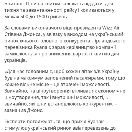
Британії. Ціни на квитки залежать від дати, дня
тижня та завантаженості рейсу і коливаються у
межах 500 до 1500 гривень.
За словами виконавчого віце-президента Wizz Air
Стівена Джонса, у зв'язку з виходом на український
ринок їхнього головного конкурента – ірландського
перевізника Ryanair, зараз керівництво компанії
замислюється про зниження вартості квитків для
українців.
«Для нас головним є, щоб кожен літак з/в Україну
був на максимум заповнений пасажирами, тому що
кожне вільне місце – це втрачені можливості.
Звичайно, на ціноутворення впливає як економічне
ціноутворення, так і внутрішні можливості, і,
звичайно, які ціни встановлюють конкуренти», –
зазначив Джонс.
Експерти погоджуються, що прихід Ryanair
стимулює український ринок авіаперевезень до