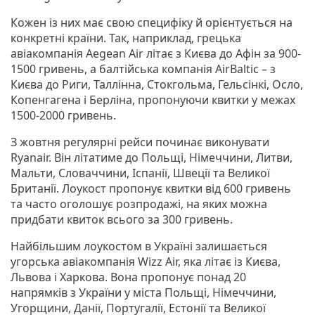
Кожен із них має свою специфіку й орієнтується на
конкретні країни. Так, наприклад, грецька
авіакомпанія Aegean Air літає з Києва до Афін за 900-
1500 гривень, а балтійська компанія AirBaltic – з
Києва до Риги, Таллінна, Стокгольма, Гельсінкі, Осло,
Копенгагена і Берліна, пропонуючи квитки у межах
1500-2000 гривень.
З жовтня регулярні рейси починає виконувати
Ryanair. Він літатиме до Польщі, Німеччини, Литви,
Мальти, Словаччини, Іспанії, Швеції та Великої
Британії. Лоукост пропонує квитки від 600 гривень
та часто оголошує розпродажі, на яких можна
придбати квиток всього за 300 гривень.
Найбільшим лоукостом в Україні залишається
угорська авіакомпанія Wizz Air, яка літає із Києва,
Львова і Харкова. Вона пропонує понад 20
напрямків з України у міста Польщі, Німеччини,
Угорщини, Данії, Португалії, Естонії та Великої