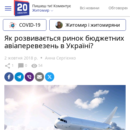
Пишеш ти! Коментує
Всі новини
Обговорен
Житомир
COVID-19
Житомир і житомиряни
Як розвивається ринок бюджетних
авіаперевезень в Україні?
2 жовтня 2018 р.
Анна Сергієнко
chat_bubble
share
visibility
1
0
54