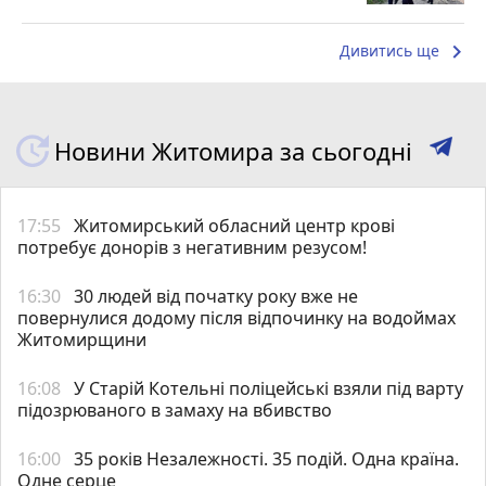
keyboard_arrow_right
Дивитись ще
Новини Житомира за сьогодні
17:55
Житомирський обласний центр крові
потребує донорів з негативним резусом!
16:30
30 людей від початку року вже не
повернулися додому після відпочинку на водоймах
Житомирщини
16:08
У Старій Котельні поліцейські взяли під варту
підозрюваного в замаху на вбивство
16:00
35 років Незалежності. 35 подій. Одна країна.
Одне серце