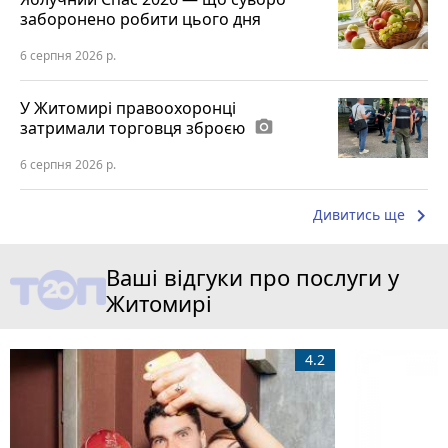
заборонено робити цього дня
6 серпня 2026 р.
У Житомирі правоохоронці
затримали торговця зброєю
photo_camera
6 серпня 2026 р.
keyboard_arrow_right
Дивитись ще
Ваші відгуки про послуги у
Житомирі
4.2