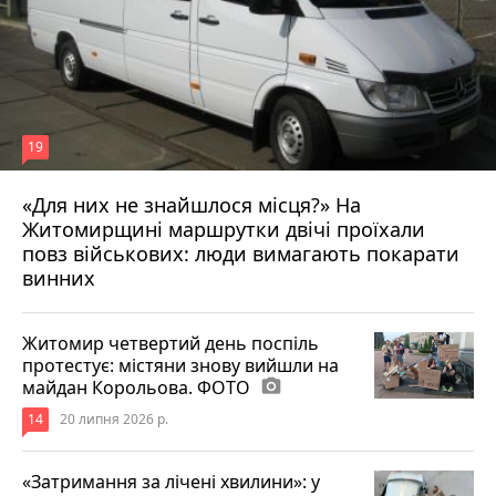
19
«Для них не знайшлося місця?» На
Житомирщині маршрутки двічі проїхали
17 липня 2026 р.
повз військових: люди вимагають покарати
винних
Житомир четвертий день поспіль
протестує: містяни знову вийшли на
майдан Корольова. ФОТО
photo_camera
14
20 липня 2026 р.
«Затримання за лічені хвилини»: у