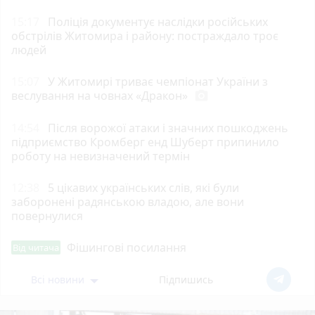
15:17
Поліція документує наслідки російських
обстрілів Житомира і району: постраждало троє
людей
15:07
У Житомирі триває чемпіонат України з
веслування на човнах «Дракон»
photo_camera
14:54
Після ворожої атаки і значних пошкоджень
підприємство Кромберг енд Шуберт припинило
роботу на невизначений термін
12:38
5 цікавих українських слів, які були
заборонені радянською владою, але вони
повернулися
Фішингові посилання
Від читача
Всі новини
Підпишись