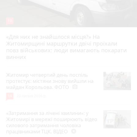
19
«Для них не знайшлося місця?» На
Житомирщині маршрутки двічі проїхали
17 липня 2026 р.
повз військових: люди вимагають покарати
винних
Житомир четвертий день поспіль
протестує: містяни знову вийшли на
майдан Корольова. ФОТО
photo_camera
14
20 липня 2026 р.
«Затримання за лічені хвилини»: у
Житомирі в мережі поширюють відео
силового затримання чоловіка
працівниками ТЦК. ВІДЕО
play_circle_filled