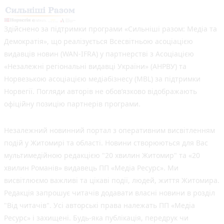
Здійснено за підтримки програми «Сильніші разом: Медіа та
Демократія», що реалізується Всесвітньою асоціацією
видавців новин (WAN-IFRA) у партнерстві з Асоціацією
«Незалежні регіональні видавці України» (АНРВУ) та
Норвезькою асоціацією медіабізнесу (MBL) за підтримки
Норвегії. Погляди авторів не обов’язково відображають
офіційну позицію партнерів програми.
Незалежний новинний портал з оперативним висвітленням
подій у Житомирі та області. Новини створюються для Вас
мультимедійною редакцією "20 хвилин Житомир" та «20
хвилин Романів» видавець ПП «Медіа Ресурс». Ми
висвітлюємо важливі та цікаві події, людей, життя Житомира.
Редакція запрошує читачів додавати власні новини в розділ
"Від читачів". Усі авторські права належать ПП «Медіа
Ресурс» і захищені. Будь-яка публiкацiя, передрук чи