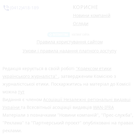
КОРИСНЕ
phone_in_talk
(0412)418-189
Новини компаній
Огляди
Правила користування сайтом
Умови і правила надання платного доступу
Редакція керується в своїй роботі
"Кодексом етики
українського журналіста"
, затвердженим Комісією з
журналістської етики. Поскаржитись на матеріал до Комісії
можна
тут
Видання є членом
Асоціації Незалежні регіональні видавці
України
та Всесвітньої асоціації видавців
WAN-IFRA
Матеріали з позначками "Новини компаній", "Прес-служба",
"Реклама" та "Партнерський проєкт" опубліковані на правах
реклами.