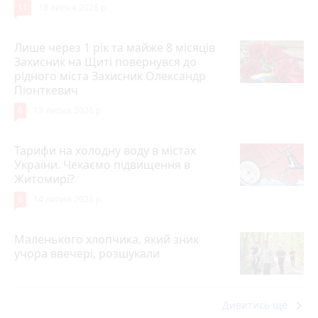
11
18 липня 2026 р.
Лише через 1 рік та майже 8 місяців
Захисник на Щиті повернувся до
рідного міста Захисник Олександр
Піонткевич
6
13 липня 2026 р.
Тарифи на холодну воду в містах
України. Чекаємо підвищення в
Житомирі?
6
14 липня 2026 р.
Маленького хлопчика, який зник
учора ввечері, розшукали
keyboard_arrow_right
Дивитись ще