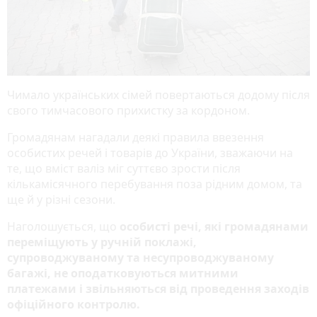
Чимало українських сімей повертаються додому після
свого тимчасового прихистку за кордоном.
Громадянам нагадали деякі правила ввезення
особистих речей і товарів до України, зважаючи на
те, що вміст валіз міг суттєво зрости після
кількамісячного перебування поза рідним домом, та
ще й у різні сезони.
Наголошується, що
особисті речі, які громадянами
переміщують у ручній поклажі,
супроводжуваному та несупроводжуваному
багажі, не оподатковуються митними
платежами і звільняються від проведення заходів
офіційного контролю.