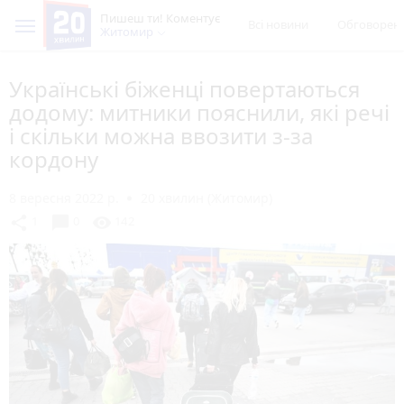
Пишеш ти! Коментує
Всі новини
Обговорен
Житомир
Українські біженці повертаються
додому: митники пояснили, які речі
і скільки можна ввозити з-за
кордону
8 вересня 2022 р.
20 хвилин (Житомир)
chat_bubble
share
visibility
1
0
142