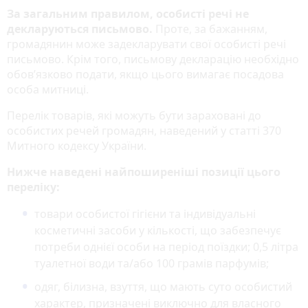
За загальним правилом, особисті речі не
декларуються письмово.
Проте, за бажанням,
громадянин може задекларувати свої особисті речі
письмово. Крім того, письмову декларацію необхідно
обов’язково подати, якщо цього вимагає посадова
особа митниці.
Перелік товарів, які можуть бути зараховані до
особистих речей громадян, наведений у статті 370
Митного кодексу України.
Нижче наведені найпоширеніші позиції цього
переліку:
товари особистої гігієни та індивідуальні
косметичні засоби у кількості, що забезпечує
потреби однієї особи на період поїздки; 0,5 літра
туалетної води та/або 100 грамів парфумів;
одяг, білизна, взуття, що мають суто особистий
характер, призначені виключно для власного