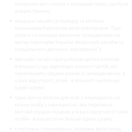
контролю за її станом з ознаками таких, що були
в користуванні;
лікарські засоби (в порядку та обсягах,
визначених Кабінетом міністрів України "Про
обсяги та порядок ввезення громадянами на
митну територію України лікарських засобів та
спеціального дитячого харчування");
звичайні та/або прогулянкові дитячі коляски
в кількості, що відповідає кількості дітей, які
перетинають кордон разом із громадянином, а
в разі відсутності дітей - в кількості не більше
однієї штуки;
одне крісло колісне для осіб з інвалідністю на
кожну особу з інвалідністю, яка перетинає
митний кордон України, а в разі відсутності такої
особи - в кількості не більше однієї штуки;
спортивне спорядження, зокрема, велосипед,