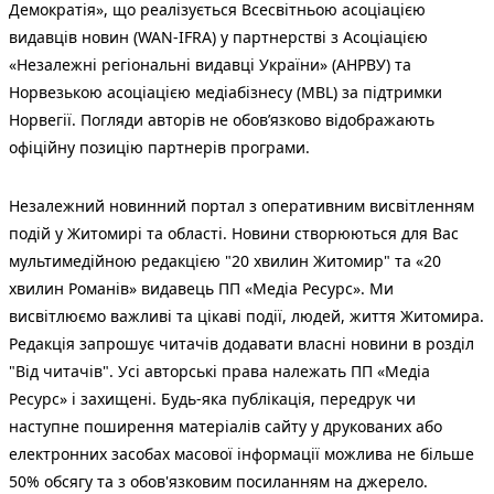
Демократія», що реалізується Всесвітньою асоціацією
видавців новин (WAN-IFRA) у партнерстві з Асоціацією
«Незалежні регіональні видавці України» (АНРВУ) та
Норвезькою асоціацією медіабізнесу (MBL) за підтримки
Норвегії. Погляди авторів не обов’язково відображають
офіційну позицію партнерів програми.
Незалежний новинний портал з оперативним висвітленням
подій у Житомирі та області. Новини створюються для Вас
мультимедійною редакцією "20 хвилин Житомир" та «20
хвилин Романів» видавець ПП «Медіа Ресурс». Ми
висвітлюємо важливі та цікаві події, людей, життя Житомира.
Редакція запрошує читачів додавати власні новини в розділ
"Від читачів". Усі авторські права належать ПП «Медіа
Ресурс» і захищені. Будь-яка публiкацiя, передрук чи
наступне поширення матеріалів сайту у друкованих або
електронних засобах масової інформації можлива не більше
50% обсягу та з обов'язковим посиланням на джерело.