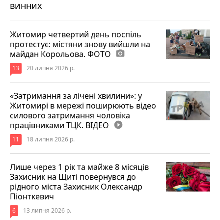
винних
Житомир четвертий день поспіль
протестує: містяни знову вийшли на
майдан Корольова. ФОТО
photo_camera
13
20 липня 2026 р.
«Затримання за лічені хвилини»: у
Житомирі в мережі поширюють відео
силового затримання чоловіка
працівниками ТЦК. ВІДЕО
play_circle_filled
11
18 липня 2026 р.
Лише через 1 рік та майже 8 місяців
Захисник на Щиті повернувся до
рідного міста Захисник Олександр
Піонткевич
6
13 липня 2026 р.