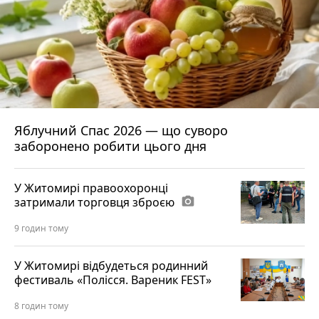
Яблучний Спас 2026 — що суворо
заборонено робити цього дня
У Житомирі правоохоронці
затримали торговця зброєю
photo_camera
9 годин тому
У Житомирі відбудеться родинний
фестиваль «Полісся. Вареник FEST»
8 годин тому