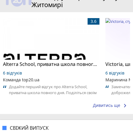
Житомирі
3.6
Alterra School, приватна школа повного дня
6 відгуків
6 відгуків
Команда top20.ua
Маринина М
Додайте перший відгук про Alterra School,
Замечатель
приватна школа повного дня. Поділіться своїм
доброжела
досвідом – що Вам сподобалось, а...
коллективо
keyboard_arrow_right
Дивитись ще
СВІЖИЙ ВИПУСК