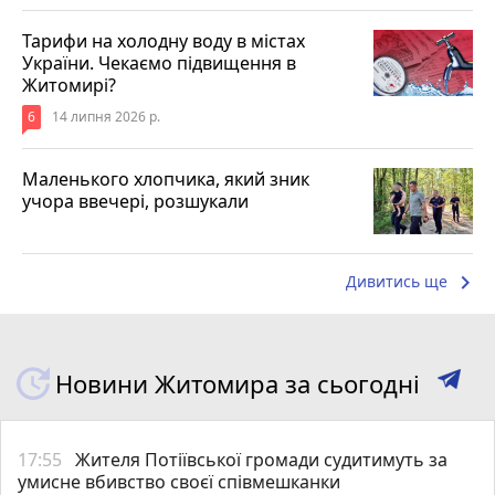
Тарифи на холодну воду в містах
України. Чекаємо підвищення в
Житомирі?
6
14 липня 2026 р.
Маленького хлопчика, який зник
учора ввечері, розшукали
keyboard_arrow_right
Дивитись ще
Новини Житомира за сьогодні
17:55
Жителя Потіївської громади судитимуть за
умисне вбивство своєї співмешканки