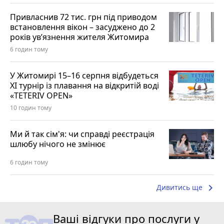
Привласнив 72 тис. грн під приводом
встановлення вікон – засуджено до 2
років ув’язнення жителя Житомира
6 годин тому
У Житомирі 15–16 серпня відбудеться
XI турнір із плавання на відкритій воді
«TETERIV OPEN»
10 годин тому
Ми й так сім'я: чи справді реєстрація
шлюбу нічого не змінює
6 годин тому
keyboard_arrow_right
Дивитись ще
Ваші відгуки про послуги у