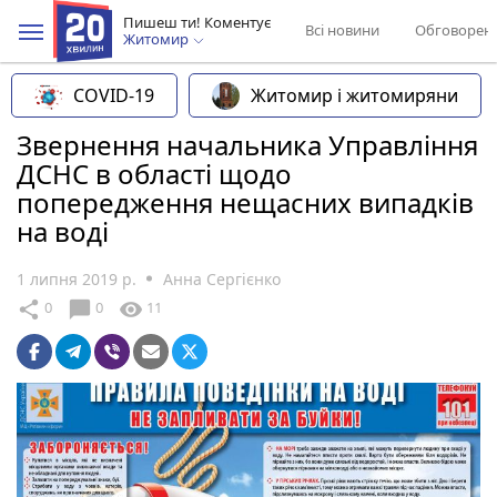
Пишеш ти! Коментує
Всі новини
Обговорен
Житомир
COVID-19
Житомир і житомиряни
Звернення начальника Управління
ДСНС в області щодо
попередження нещасних випадків
на воді
1 липня 2019 р.
Анна Сергієнко
chat_bubble
share
visibility
0
0
11