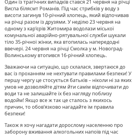
Один із трагічних випадків стався 21 червня на річці
Виспа білясмт Романів. Під час стрибків у воду з
висоти загинув 10-річний хлопець, який відпочивав
на річці разом із друзями. У неділю 23 червня на
одному з кар’єрів Житомира водолази міської
комунальної аварійно-рятувальної служби шукали
тіло 35-річної жінки, яка втопилась напередодні
ввечері. 24 червня на річці Смолка у м. Новоград-
Волинському втопився 16-річний хлопець.
Зважаючи на ситуацію, що склалася, звертаюся до
вас із проханням не нехтувати правилами безпеки! У
першу чергу це стосується батьків – ніколи ні за яких
умов не дозволяйте дітям йти самім відпочивати до
води та не залишайте їх без нагляду поблизу
водойм! Якщо все ж так це сталось з якихось
причин, то обов’язково нагадайте їм правила
безпеки!
Також я хочу нагадати дорослому населенню про
заборону вживання алкогольних напоїв під час