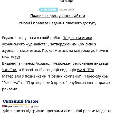
Огляди
Правила користування сайтом
Умови і правила надання платного доступу
Редакція керується в своїй роботі
"Кодексом етики
українського журналіста"
, затвердженим Комісією з
журналістської етики. Поскаржитись на матеріал до Комісії
можна
тут
Видання є членом
Асоціації Незалежні регіональні видавці
України
та Всесвітньої асоціації видавців
WAN-IFRA
Матеріали з позначками "Новини компаній", "Прес-служба",
"Реклама" та "Партнерський проєкт" опубліковані на правах
реклами.
Здійснено за підтримки програми «Сильніші разом: Медіа та