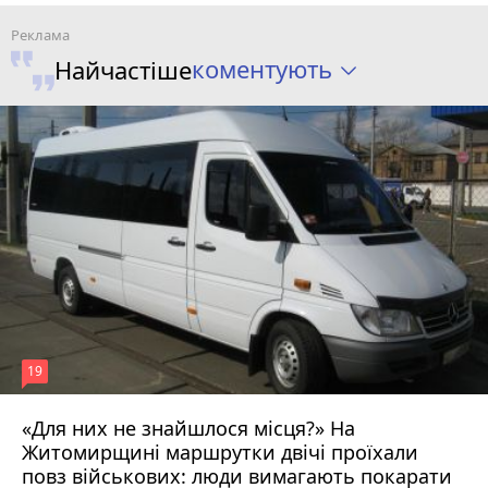
коментують
Найчастіше
19
«Для них не знайшлося місця?» На
Житомирщині маршрутки двічі проїхали
17 липня 2026 р.
повз військових: люди вимагають покарати