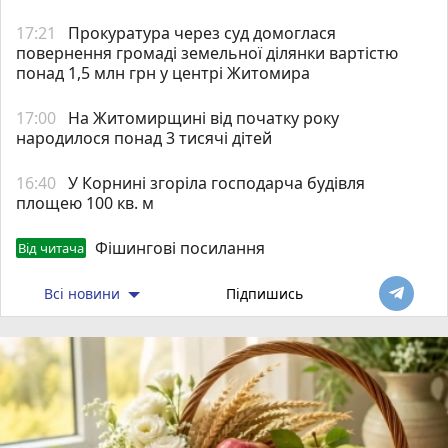
17:21
Прокуратура через суд домоглася
повернення громаді земельної ділянки вартістю
понад 1,5 млн грн у центрі Житомира
17:00
На Житомирщині від початку року
народилося понад 3 тисячі дітей
16:40
У Корнині згоріла господарча будівля
площею 100 кв. м
Фішингові посилання
Від читача
Всі новини
Підпишись