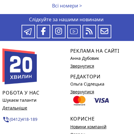
Всі номери >
Слідкуйте за нашими новинами
РЕКЛАМА НА САЙТІ
Анна Дубовик
Звернутися
РЕДАКТОРИ
Ольга Сідлецька
Звернутися
РОБОТА У НАС
Шукаєм таланти
Детальніше
КОРИСНЕ
phone_in_talk
(0412)418-189
Новини компаній