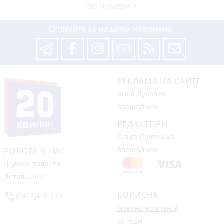
Всі номери >
Слідкуйте за нашими новинами
РЕКЛАМА НА САЙТІ
Анна Дубовик
Звернутися
РЕДАКТОРИ
Ольга Сідлецька
Звернутися
РОБОТА У НАС
Шукаєм таланти
Детальніше
КОРИСНЕ
phone_in_talk
(0412)418-189
Новини компаній
Огляди