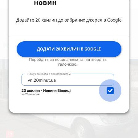
keyboard_arrow_right
новин
Додайте 20 хвилин до вибраних джерел в Google
коментують
Найчастіше
ДОДАТИ 20 ХВИЛИН В GOOGLE
19