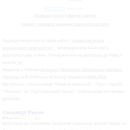
Правила користування сайтом
Умови і правила надання платного доступу
Редакція керується в своїй роботі
"Кодексом етики
українського журналіста"
, затвердженим Комісією з
журналістської етики. Поскаржитись на матеріал до Комісії
можна
тут
Видання є членом
Асоціації Незалежні регіональні видавці
України
та Всесвітньої асоціації видавців
WAN-IFRA
Матеріали з позначками "Новини компаній", "Прес-служба",
"Реклама" та "Партнерський проєкт" опубліковані на правах
реклами.
Здійснено за підтримки програми «Сильніші разом: Медіа та