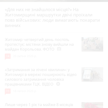
«Для них не знайшлося місця?» На
Житомирщині маршрутки двічі проїхали
17 липня 2026 р.
повз військових: люди вимагають покарати
винних
Житомир четвертий день поспіль
протестує: містяни знову вийшли на
майдан Корольова. ФОТО
photo_camera
14
20 липня 2026 р.
«Затримання за лічені хвилини»: у
Житомирі в мережі поширюють відео
силового затримання чоловіка
працівниками ТЦК. ВІДЕО
play_circle_filled
11
18 липня 2026 р.
Лише через 1 рік та майже 8 місяців