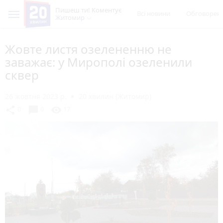
Пишеш ти! Коментує
Всі новини
Обговорен
Житомир
Жовте листя озелененню не
заважає: у Мирополі озеленили
сквер
26 жовтня 2023 р.
20 хвилин (Житомир)
chat_bubble
share
visibility
0
0
17