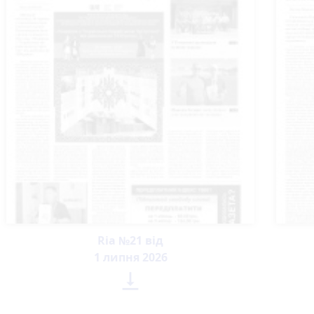
Ria №21 від
1 липня 2026
