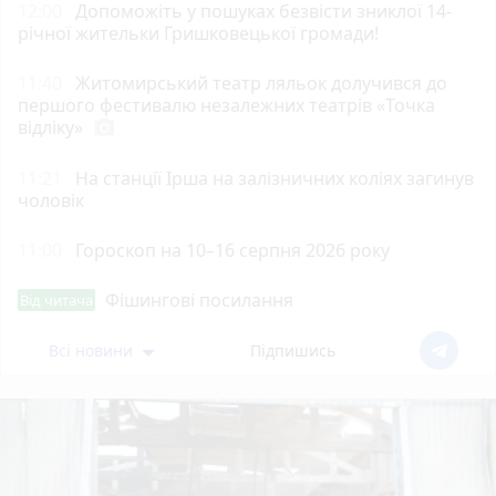
12:00
Допоможіть у пошуках безвісти зниклої 14-
річної жительки Гришковецької громади!
11:40
Житомирський театр ляльок долучився до
першого фестивалю незалежних театрів «Точка
відліку»
photo_camera
11:21
На станції Ірша на залізничних коліях загинув
чоловік
11:00
Гороскоп на 10–16 серпня 2026 року
Фішингові посилання
Від читача
Всі новини
Підпишись