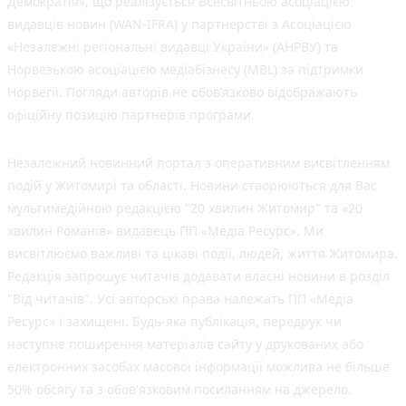
Демократія», що реалізується Всесвітньою асоціацією
видавців новин (WAN-IFRA) у партнерстві з Асоціацією
«Незалежні регіональні видавці України» (АНРВУ) та
Норвезькою асоціацією медіабізнесу (MBL) за підтримки
Норвегії. Погляди авторів не обов’язково відображають
офіційну позицію партнерів програми.
Незалежний новинний портал з оперативним висвітленням
подій у Житомирі та області. Новини створюються для Вас
мультимедійною редакцією "20 хвилин Житомир" та «20
хвилин Романів» видавець ПП «Медіа Ресурс». Ми
висвітлюємо важливі та цікаві події, людей, життя Житомира.
Редакція запрошує читачів додавати власні новини в розділ
"Від читачів". Усі авторські права належать ПП «Медіа
Ресурс» і захищені. Будь-яка публiкацiя, передрук чи
наступне поширення матеріалів сайту у друкованих або
електронних засобах масової інформації можлива не більше
50% обсягу та з обов'язковим посиланням на джерело.