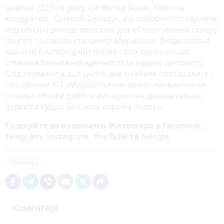
жовтня 2023-го року. Це Віктор Бідюк, Микола
Кондратюк, Олексій Орищук, які залюбки погодилися
підсобити громаді коштами для облаштування скверу
пам’яті та озеленити центр Мирополя. Люди сповна
оцінили благородний порив своїх односельців
словами безмежної вдячності за надану допомогу.
Слід зауважити, що цього дня неабияк постаралися і
працівники КП «Миропількомсервіс», які виконали
основні обсяги робіт із висадження декоративних
дерев та кущів. Їм також окрема подяка.
Слідкуйте за новинами Житомира у
Facebook
,
Telegram
,
Instagram
,
YouTube
та
Google
громада
Коментарі