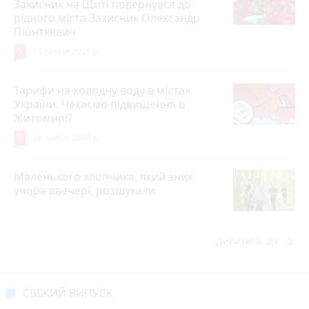
Захисник на Щиті повернувся до
рідного міста Захисник Олександр
Піонткевич
6
13 липня 2026 р.
Тарифи на холодну воду в містах
України. Чекаємо підвищення в
Житомирі?
6
14 липня 2026 р.
Маленького хлопчика, який зник
учора ввечері, розшукали
keyboard_arrow_right
Дивитись ще
СВІЖИЙ ВИПУСК