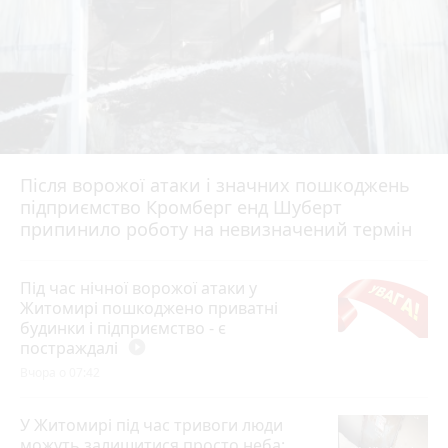
Після ворожої атаки і значних пошкоджень
підприємство Кромберг енд Шуберт
припинило роботу на невизначений термін
Під час нічної ворожої атаки у
Житомирі пошкоджено приватні
будинки і підприємство - є
постраждалі
play_circle_filled
Вчора о 07:42
У Житомирі під час тривоги люди
можуть залишитися просто неба: