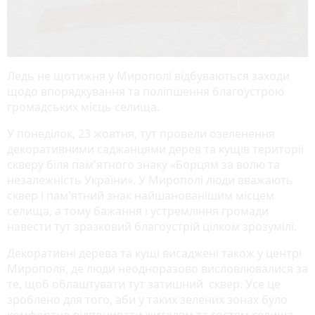
Ледь не щотижня у Мирополі відбуваються заходи
щодо впорядкування та поліпшення благоустрою
громадських місць селища.
У понеділок, 23 жовтня, тут провели озеленення
декоративними саджанцями дерев та кущів території
скверу біля пам'ятного знаку «Борцям за волю та
незалежність України». У Мирополі люди вважають
сквер і пам'ятний знак найшанованішим місцем
селища, а тому бажання і устремління громади
навести тут зразковий благоустрій цілком зрозумілі.
Декоративні дерева та кущі висаджені також у центрі
Мирополя, де люди неодноразово висловлювалися за
те, щоб облаштувати тут затишний сквер. Усе це
зроблено для того, аби у таких зелених зонах було
комфортно відпочивати жителям та гостям селища.