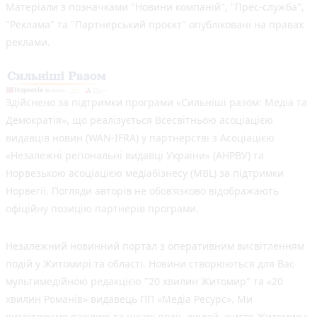
Матеріали з позначками "Новини компаній", "Прес-служба",
"Реклама" та "Партнерський проєкт" опубліковані на правах
реклами.
Здійснено за підтримки програми «Сильніші разом: Медіа та
Демократія», що реалізується Всесвітньою асоціацією
видавців новин (WAN-IFRA) у партнерстві з Асоціацією
«Незалежні регіональні видавці України» (АНРВУ) та
Норвезькою асоціацією медіабізнесу (MBL) за підтримки
Норвегії. Погляди авторів не обов’язково відображають
офіційну позицію партнерів програми.
Незалежний новинний портал з оперативним висвітленням
подій у Житомирі та області. Новини створюються для Вас
мультимедійною редакцією "20 хвилин Житомир" та «20
хвилин Романів» видавець ПП «Медіа Ресурс». Ми
висвітлюємо важливі та цікаві події, людей, життя Житомира.