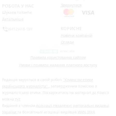
Звернутися
РОБОТА У НАС
Шукаєм таланти
Детальніше
КОРИСНЕ
phone_in_talk
(0412)418-189
Новини компаній
Огляди
Правила користування сайтом
Умови і правила надання платного доступу
Редакція керується в своїй роботі
"Кодексом етики
українського журналіста"
, затвердженим Комісією з
журналістської етики. Поскаржитись на матеріал до Комісії
можна
тут
Видання є членом
Асоціації Незалежні регіональні видавці
України
та Всесвітньої асоціації видавців
WAN-IFRA