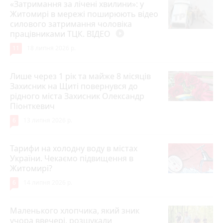
«Затримання за лічені хвилини»: у
Житомирі в мережі поширюють відео
силового затримання чоловіка
працівниками ТЦК. ВІДЕО
play_circle_filled
11
18 липня 2026 р.
Лише через 1 рік та майже 8 місяців
Захисник на Щиті повернувся до
рідного міста Захисник Олександр
Піонткевич
6
13 липня 2026 р.
Тарифи на холодну воду в містах
України. Чекаємо підвищення в
Житомирі?
6
14 липня 2026 р.
Маленького хлопчика, який зник
учора ввечері, розшукали