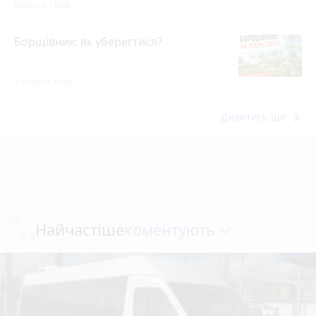
Вчора о 16:08
Борщівник: як уберегтися?
3 години тому
keyboard_arrow_right
Дивитись ще
коментують
Найчастіше