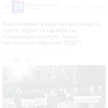
Пишеш ти! Коментує
Всі новини
Обговорен
Житомир
Житомиряни вчергове мітингують
проти підняття тарифів на
комунальні послуги. Анонс
наступного зібрання. ВІДЕО
13 січня 2021 р.
20 хвилин (Житомир)
chat_bubble
share
visibility
5
5
399