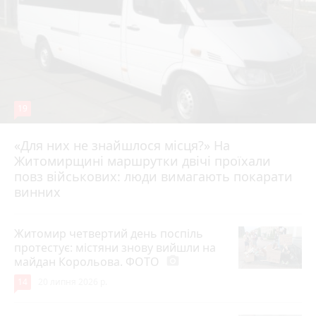
19
«Для них не знайшлося місця?» На
Житомирщині маршрутки двічі проїхали
17 липня 2026 р.
повз військових: люди вимагають покарати
винних
Житомир четвертий день поспіль
протестує: містяни знову вийшли на
майдан Корольова. ФОТО
photo_camera
14
20 липня 2026 р.