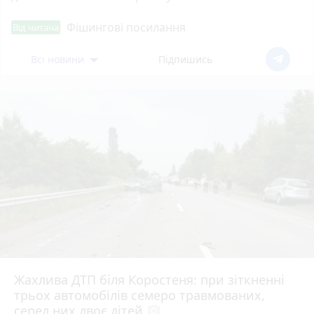
Фішингові посилання
Від читача
Всі новини
Підпишись
Жахлива ДТП біля Коростеня: при зіткненні
трьох автомобілів семеро травмованих,
серед них двоє дітей
photo_camera