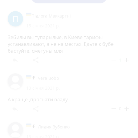
Підлога Маккартні
15 січня 2021 р.
Зебилы вы тупарылые, в Киеве тарифы
устанавливают, а не на местах. Едьте к бубе
бастуйте, сметуны мля
reply
share
remove
add
1
Vera Bobb
13 січня 2021 р.
А краще ,прогнати владу.
reply
share
remove
add
0
Лидия Зубенко
13 січня 2021 р.