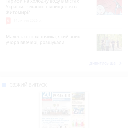
Тарифи на холодну воду в містах
України. Чекаємо підвищення в
Житомирі?
6
14 липня 2026 р.
Маленького хлопчика, який зник
учора ввечері, розшукали
keyboard_arrow_right
Дивитись ще
СВІЖИЙ ВИПУСК