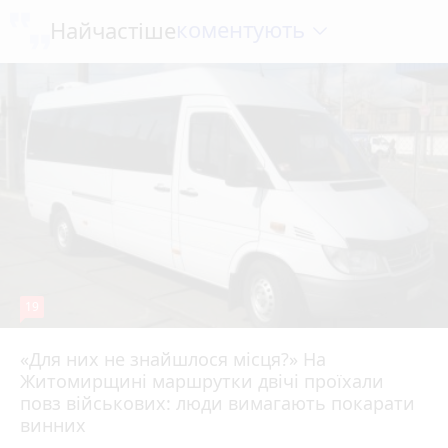
коментують
Найчастіше
19
«Для них не знайшлося місця?» На
Житомирщині маршрутки двічі проїхали
17 липня 2026 р.
повз військових: люди вимагають покарати
винних