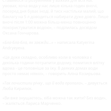
Ставимося із розумінням у важких для всіх нас
умовах, хоча вода у нас лише кілька годин вночі,
посеред дня буває іноді, й тиск настільки малий, що
баклагу на 5 л доводиться набирати дуже довго. Лише
вночі після 1:00 можна більш-менш повноцінно
покористуватися водою», – поділилась досвідом
Оксана Гончарова.
«Бла-бла-бла, як завжди...»
– написала Katyerina
Andryeyeva.
«Це дуже складно, особливо коли в чоловіка є
декілька години потрапити додому, помитися влітку
вдома - це головніше за їжу. В деяких домах води
просто немає ніякої», – говорить Аліна Козирьова.
«Так почистили річку , що й вода пропала»,
– дивується
Люба Кирилюк.
«Ви вже знущаєтесь, хіба можна так жити? Без води»,
– жаліється Лариса Марченко.