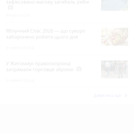
зафіксовано масову загибель риби
photo_camera
Вчора о 12:20
Яблучний Спас 2026 — що суворо
заборонено робити цього дня
6 серпня 2026 р.
У Житомирі правоохоронці
затримали торговця зброєю
photo_camera
6 серпня 2026 р.
keyboard_arrow_right
Дивитись ще