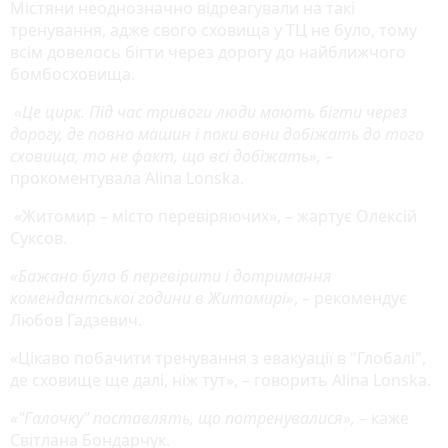
Містяни неоднозначно відреагували на такі
тренування, адже свого сховища у ТЦ не було, тому
всім довелось бігти через дорогу до найближчого
бомбосховища.
«Це цирк. Під час тривоги люди мають бігти через
дорогу, де повно машин і поки вони добіжать до того
сховища, то не факт, що всі добіжать»,
–
прокоментувала Alina Lonska.
«Житомир – місто перевіряючих», – жартує Олексій
Суксов.
«Бажано було б перевірити і дотримання
комендантської години в Житомирі»
, – рекомендує
Любов Гадзевич.
«Цікаво побачити тренування з евакуації в "Глобалі",
де сховище ще далі, ніж тут», – говорить Alina Lonska.
«"Галочку" поставлять, що потренувалися»,
– каже
Світлана Бондарчук.