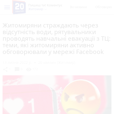
Пишеш ти! Коментує
Всі новини
Обговорен
Житомир
Житомиряни страждають через
відсутність води, рятувальники
проводять навчальні евакуації з ТЦ:
теми, які житомиряни активно
обговорювали у мережі Facebook
13 липня 2022 р.
20 хвилин (Житомир)
chat_bubble
share
visibility
1
0
172