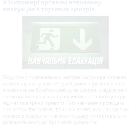
У Житомирі провели навчальну
евакуацію з торгових центрів
В одному з торговельних центрів Житомира провели
навчальну евакуацію. Рятувальники перевіряли, чи є
вказівники на бомбосховища, як реагують відвідувачі
та чи правильно діють працівники торгового центру
під час повітряної тривоги. Такі навчання проводять,
аби запобігти трагедії, подібній до тієї, яка нещодавно
сталася в результаті ракетного удару по торговельно-
розважальному центрі у місті Кременчук.