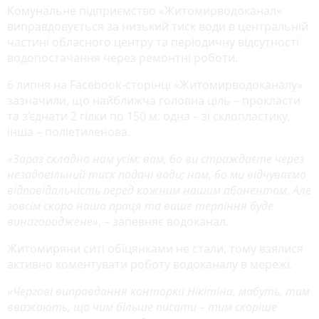
Комунальне підприємство «Житомирводоканал»
виправдовується за низький тиск води в центральній
частині обласного центру та періодичну відсутності
водопостачання через ремонтні роботи.
6 липня на Facebook-сторінці «Житомирводоканалу»
зазначили, що найближча головна ціль – прокласти
та з’єднати 2 гілки по 150 м: одна – зі склопластику,
інша – поліетиленова.
«Зараз складно нам усім: вам, бо ви страждаєте через
незадовільний тиск подачі води; нам, бо ми відчуваємо
відповідальність перед кожним нашим абонентом. Але
зовсім скоро наша праця та ваше терпіння буде
винагороджене»
, – запевняє водоканал.
Житомиряни ситі обіцянками не стали, тому взялися
активно коментувати роботу водоканалу в мережі.
«Чергові виправдання конторки Нікітіна, мабуть, там
вважають, що чим більше писати – тим скоріше