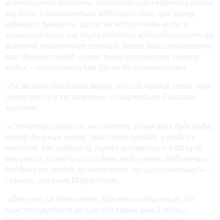
житомиряни повірять. Залишили цілі квартали міста
без води, і намагаються відбілити себе, при цьому
відверто брешуть, що це не відсутність води, а
знижений тиск, та перекладають відповідальність на
жителів приватного сектору, немов вони поливають
свої ділянки понад норми, тому на поверхах і немає
води»
, – прокоментував Євген Володимирович.
«Та ви вже обнагліли вкрай, літо на вулиці, нема чим
помитися ні їсти зварити», – скаржиться Світлана
Харенко.
«Спочатку говорили: на початку липня вже буде вода,
тепер до кінця липня, так і літо пройде, а води не
чекайте. Так набридло, треба вставати о 5:00 щоб
помитися, а потім цілий день води немає. Водоканалу
байдуже на людей, ви вважаєте, що це нормально?»
–
ставить питання Марія Наюк.
«Дякуємо за пояснення. Важлива інформація, бо
пристосовуємося до цих обставин вже 2 місяці.