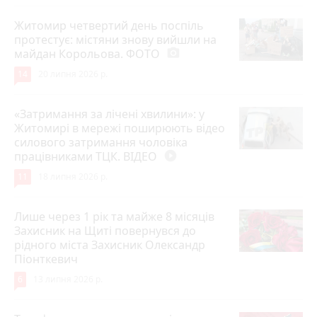
Житомир четвертий день поспіль
протестує: містяни знову вийшли на
майдан Корольова. ФОТО
photo_camera
14
20 липня 2026 р.
«Затримання за лічені хвилини»: у
Житомирі в мережі поширюють відео
силового затримання чоловіка
працівниками ТЦК. ВІДЕО
play_circle_filled
11
18 липня 2026 р.
Лише через 1 рік та майже 8 місяців
Захисник на Щиті повернувся до
рідного міста Захисник Олександр
Піонткевич
6
13 липня 2026 р.