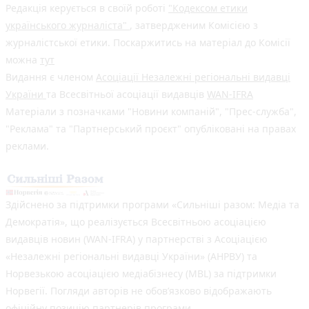
Редакція керується в своїй роботі
"Кодексом етики
українського журналіста"
, затвердженим Комісією з
журналістської етики. Поскаржитись на матеріал до Комісії
можна
тут
Видання є членом
Асоціації Незалежні регіональні видавці
України
та Всесвітньої асоціації видавців
WAN-IFRA
Матеріали з позначками "Новини компаній", "Прес-служба",
"Реклама" та "Партнерський проєкт" опубліковані на правах
реклами.
Здійснено за підтримки програми «Сильніші разом: Медіа та
Демократія», що реалізується Всесвітньою асоціацією
видавців новин (WAN-IFRA) у партнерстві з Асоціацією
«Незалежні регіональні видавці України» (АНРВУ) та
Норвезькою асоціацією медіабізнесу (MBL) за підтримки
Норвегії. Погляди авторів не обов’язково відображають
офіційну позицію партнерів програми.