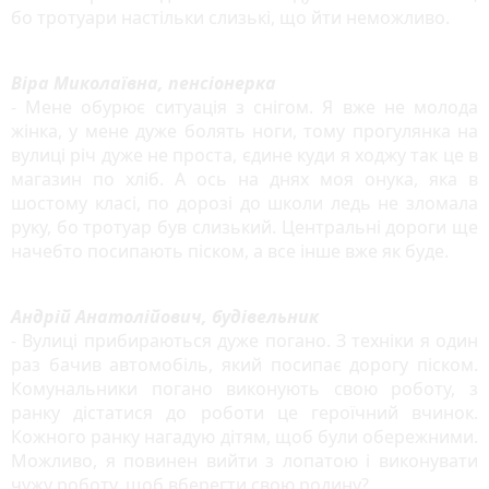
бо тротуари настільки слизькі, що йти неможливо.
Віра Миколаївна, пенсіонерка
- Мене обурює ситуація з снігом. Я вже не молода
жінка, у мене дуже болять ноги, тому прогулянка на
вулиці річ дуже не проста, єдине куди я ходжу так це в
магазин по хліб. А ось на днях моя онука, яка в
шостому класі, по дорозі до школи ледь не зломала
руку, бо тротуар був слизький. Центральні дороги ще
начебто посипають піском, а все інше вже як буде.
Андрій Анатолійович, будівельник
- Вулиці прибираються дуже погано. З техніки я один
раз бачив автомобіль, який посипає дорогу піском.
Комунальники погано виконують свою роботу, з
ранку дістатися до роботи це героїчний вчинок.
Кожного ранку нагадую дітям, щоб були обережними.
Можливо, я повинен вийти з лопатою і виконувати
чужу роботу, щоб вберегти свою родину?