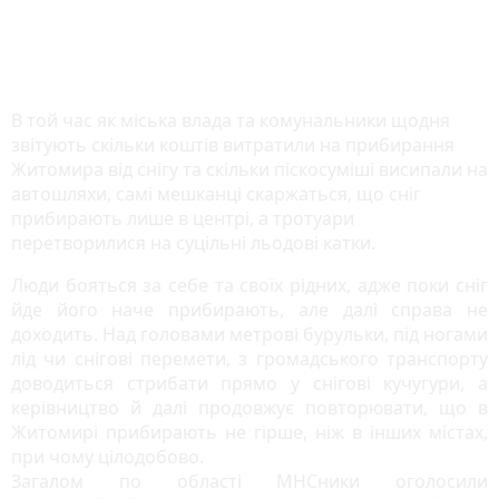
В той час як міська влада та комунальники щодня
звітують скільки коштів витратили на прибирання
Житомира від снігу та скільки піскосуміші висипали на
автошляхи, самі мешканці скаржаться, що сніг
прибирають лише в центрі, а тротуари
перетворилися на суцільні льодові катки.
Люди бояться за себе та своїх рідних, адже поки сніг
йде його наче прибирають, але далі справа не
доходить. Над головами метрові бурульки, під ногами
лід чи снігові перемети, з громадського транспорту
доводиться стрибати прямо у снігові кучугури, а
керівництво й далі продовжує повторювати, що в
Житомирі прибирають не гірше, ніж в інших містах,
при чому цілодобово.
Загалом по області МНСники оголосили