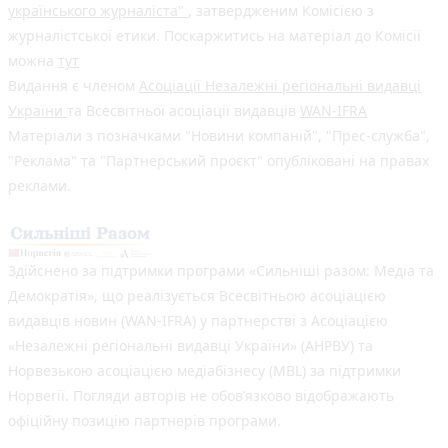
українського журналіста"
, затвердженим Комісією з
журналістської етики. Поскаржитись на матеріал до Комісії
можна
тут
Видання є членом
Асоціації Незалежні регіональні видавці
України
та Всесвітньої асоціації видавців
WAN-IFRA
Матеріали з позначками "Новини компаній", "Прес-служба",
"Реклама" та "Партнерський проєкт" опубліковані на правах
реклами.
Здійснено за підтримки програми «Сильніші разом: Медіа та
Демократія», що реалізується Всесвітньою асоціацією
видавців новин (WAN-IFRA) у партнерстві з Асоціацією
«Незалежні регіональні видавці України» (АНРВУ) та
Норвезькою асоціацією медіабізнесу (MBL) за підтримки
Норвегії. Погляди авторів не обов’язково відображають
офіційну позицію партнерів програми.