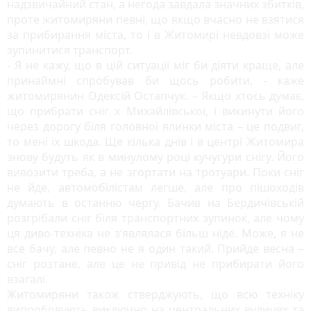
надзвичайний стан, а негода завдала значних збитків,
проте житомиряни певні, що якщо вчасно не взятися
за прибирання міста, то і в Житомирі невдовзі може
зупинитися транспорт.
- Я не кажу, що в цій ситуації міг би діяти краще, але
принаймні спробував би щось робити, - каже
житомирянин Одексій Остапчук. – Якщо хтось думає,
що прибрати сніг х Михайлівської, і викинути його
через дорогу біля головної ялинки міста – це подвиг,
то мені їх шкода. Ще кілька днів і в центрі Житомира
знову будуть як в минулому році кучугури снігу. Його
вивозити треба, а не згортати на тротуари. Поки сніг
не йде, автомобілістам легше, але про пішоходів
думають в останню чергу. Бачив на Бердичівській
розгрібали сніг біля транспортних зупинок, але чому
ця диво-техніка не з’являлася більш ніде. Може, я не
все бачу, але певно не я один такий. Прийде весна –
сніг розтане, але це не привід не прибирати його
взагалі.
Житомиряни також стверджують, що всю техніку
випробовують виключно на центральних вулицях та