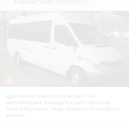
коментують
Найчастіше
19
«Для них не знайшлося місця?» На
Житомирщині маршрутки двічі проїхали
17 липня 2026 р.
повз військових: люди вимагають покарати
винних