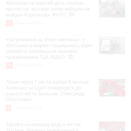
Житомир четвертий день поспіль
протестує: містяни знову вийшли на
майдан Корольова. ФОТО
photo_camera
13
20 липня 2026 р.
«Затримання за лічені хвилини»: у
Житомирі в мережі поширюють відео
силового затримання чоловіка
працівниками ТЦК. ВІДЕО
play_circle_filled
11
18 липня 2026 р.
Лише через 1 рік та майже 8 місяців
Захисник на Щиті повернувся до
рідного міста Захисник Олександр
Піонткевич
6
13 липня 2026 р.
Тарифи на холодну воду в містах
України. Чекаємо підвищення в