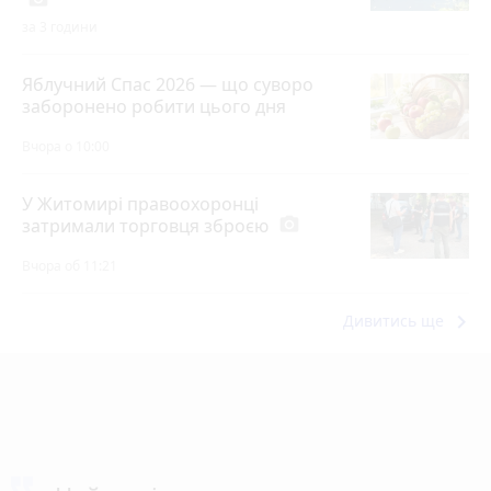
за 3 години
Яблучний Спас 2026 — що суворо
заборонено робити цього дня
Вчора о 10:00
У Житомирі правоохоронці
затримали торговця зброєю
photo_camera
Вчора об 11:21
keyboard_arrow_right
Дивитись ще