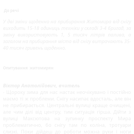
До речі
У дві зміни щоденно на прибирання Житомира від снігу
виходить 15-18 одиниць техніки у складі 3-4 бригад, за
зміну використовують 1, 5 тисяч літрів палива, а
загалом на прибирання міста від снігу витрачають 35-
40 тисяч гривень щоденно.
Опитування житомирян
Віктор Анатолійович, вчитель
- Щороку зима для нас настає неочікувано і постійно
маємо ті ж проблеми. Снігу насипає вдосталь, але він
не прибирається. Центральні вулиці краще очищені,
але чим ділі від центру, тим ситуація гірша. Дійти з
вулиці Максютова на зупинку проспекту Мира
проблематично, бо снігу там по коліна, тротуари
слизкі. Поки дійдеш до роботи можна руки і ноги