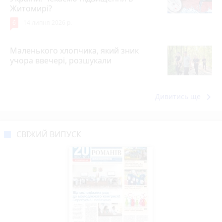
Житомирі?
6
14 липня 2026 р.
Маленького хлопчика, який зник
учора ввечері, розшукали
keyboard_arrow_right
Дивитись ще
СВІЖИЙ ВИПУСК