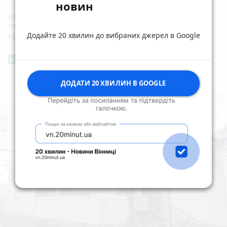
новин
11:40
15 тисяч доларів за «квиток за кордон»: 28-
річний житомирянин організував схему
переправлення чоловіків призовного віку за межі
Додайте 20 хвилин до вибраних джерел в Google
країни
photo_camera
Фішингові посилання
Від читача
Всі новини
Підпишись
ДОДАТИ 20 ХВИЛИН В GOOGLE