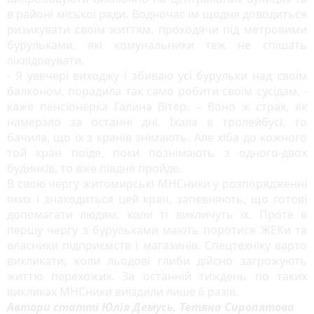
в районі міської ради. Водночас їм щодня доводиться
ризикувати своїм життям, проходячи під метровими
бурульками, які комунальники теж не спішать
ліквідовувати.
- Я увечері виходжу і збиваю усі бурульки над своїм
балконом, порадила так само робити своїм сусідам, -
каже пенсіонерка Галина Вітер. – Воно ж страх, як
намерзло за останні дні. Їхала в тролейбусі, то
бачила, що їх з кранів знімають. Але хіба до кожного
той кран поїде, поки познімають з одного-двох
будинків, то вже півдня пройде.
В свою чергу житомирські МНСники у розпорядженні
яких і знаходиться цей кран, запевняють, що готові
допомагати людям, коли ті викличуть їх. Проте в
першу чергу з бурульками мають поротися ЖЕКи та
власники підприємств і магазинів. Спецтехніку варто
викликати, коли льодові глиби дійсно загрожують
життю перехожих. За останній тиждень по таких
викликах МНСники виїздили лише 6 разів.
Автори статті Юлія Демусь, Тетяна Сиропятова