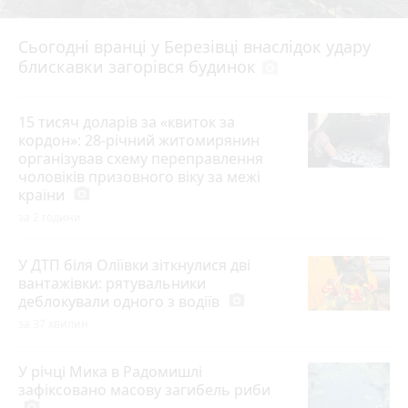
Сьогодні вранці у Березівці внаслідок удару
блискавки загорівся будинок
photo_camera
15 тисяч доларів за «квиток за
кордон»: 28-річний житомирянин
організував схему переправлення
чоловіків призовного віку за межі
країни
photo_camera
за 2 години
У ДТП біля Оліївки зіткнулися дві
вантажівки: рятувальники
деблокували одного з водіїв
photo_camera
за 37 хвилин
У річці Мика в Радомишлі
зафіксовано масову загибель риби
photo_camera