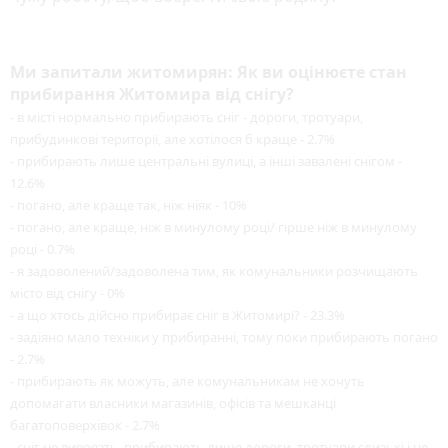
Ми запитали житомирян: Як ви оцінюєте стан
прибирання Житомира від снігу?
- в місті нормально прибирають сніг - дороги, тротуари,
прибудинкові території, але хотілося б краще - 2.7%
- прибирають лише центральні вулиці, а інші завалені снігом -
12.6%
- погано, але краще так, ніж ніяк - 10%
- погано, але краще, ніж в минулому році/ гірше ніж в минулому
році - 0.7%
- я задоволений/задоволена тим, як комунальники розчищають
місто від снігу - 0%
- а що хтось дійсно прибирає сніг в Житомирі? - 23.3%
- задіяно мало техніки у прибиранні, тому поки прибирають погано
- 2.7%
- прибирають як можуть, але комунальникам не хочуть
допомагати власники магазинів, офісів та мешканці
багатоповерхівок - 2.7%
- сніг не вивоязть, прибирають лише дороги, тротуари слизькі і не