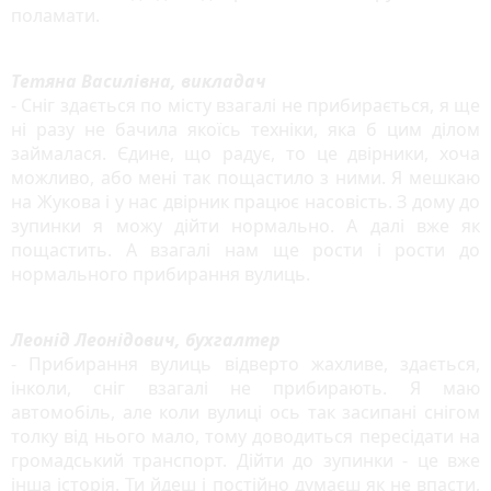
поламати.
Тетяна Василівна, викладач
- Сніг здається по місту взагалі не прибирається, я ще
ні разу не бачила якоїсь техніки, яка б цим ділом
займалася. Єдине, що радує, то це двірники, хоча
можливо, або мені так пощастило з ними. Я мешкаю
на Жукова і у нас двірник працює насовість. З дому до
зупинки я можу дійти нормально. А далі вже як
пощастить. А взагалі нам ще рости і рости до
нормального прибирання вулиць.
Леонід Леонідович, бухгалтер
- Прибирання вулиць відверто жахливе, здається,
інколи, сніг взагалі не прибирають. Я маю
автомобіль, але коли вулиці ось так засипані снігом
толку від нього мало, тому доводиться пересідати на
громадський транспорт. Дійти до зупинки - це вже
інша історія. Ти йдеш і постійно думаєш як не впасти,