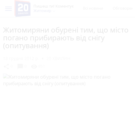
Пишеш ти! Коментує
Всі новини
Обговорен
Житомир
Житомиряни обурені тим, що місто
погано прибирають від снігу
(опитування)
18 грудня 2012 р.
20 ХВИЛИН
chat_bubble
share
visibility
0
0
851