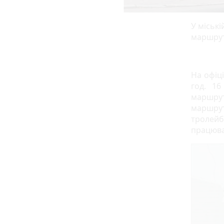
У міські
маршрут
На офіц
год. 16
маршрут
маршрут
тролей
працюват