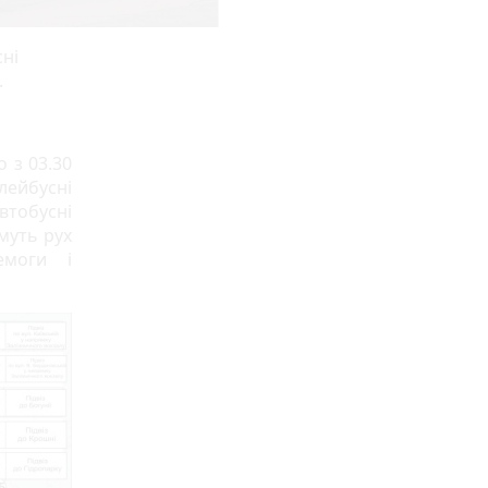
сні
.
 з 03.30
лейбусні
втобусні
муть рух
емоги і