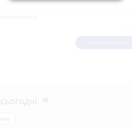
Опублікувати комент
сьогодні
ряни