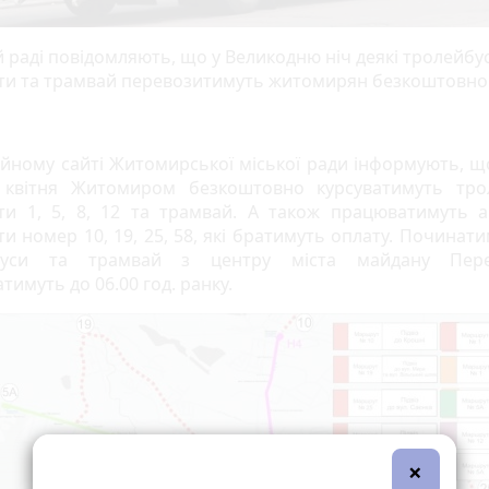
й раді повідомляють, що у Великодню ніч деякі тролейбу
и та трамвай перевозитимуть житомирян безкоштовно
ійному сайті Житомирської міської ради інформують, що
 квітня Житомиром безкоштовно курсуватимуть тро
и 1, 5, 8, 12 та трамвай. А також працюватимуть а
и номер 10, 19, 25, 58, які братимуть оплату. Починати
буси та трамвай з центру міста майдану Пер
имуть до 06.00 год. ранку.
×