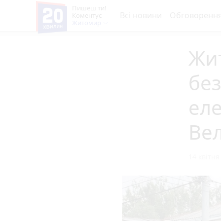
Пишеш ти!
Всі новини
Обговоренн
Коментує
Житомир
Жи
без
еле
Ве
14 квітня