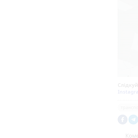
Слідку
Instag
трансп
Коме