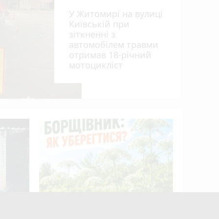
У Житомирі на вулиці
Київській при
зіткненні з
автомобілем травми
отримав 18-річний
мотоцикліст
Пенсія м
50%: як 
ькі
Борщівник: як уберегтися?