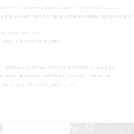
енні з автомобілем травми отримав 18-річний мотоцикліст
енні трьох автомобілів семеро травмованих, серед них двоє 
 збільшити виплати
деталі нового законопроєкту
ми: жителька Звягельщини потрапила на гачок шахраїв
не свято, прикмети, забобони і погода у Житомирі
ебує донорів з негативним резусом!