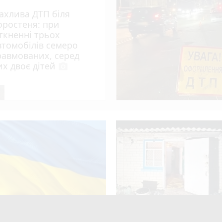
ахлива ДТП біля
оростеня: при
іткненні трьох
втомобілів семеро
равмованих, серед
их двоє дітей
photo_camera
за неволодіння
У Старій Котельні поліцейс