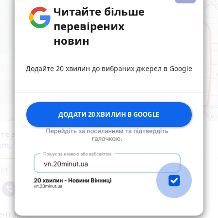
Читайте більше
перевірених
новин
Додайте 20 хвилин до вибраних джерел в Google
ДОДАТИ 20 ХВИЛИН В GOOGLE
йте за новинами Житомира у
Facebook
,
Telegram
,
ram
,
YouTube
та
Google
орт
нтарі