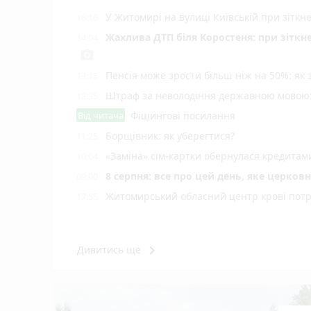
У Житомирі на вулиці Київській при зіткн
16:16
Жахлива ДТП біля Коростеня: при зіткн
14:04
photo_camera
Пенсія може зрости більш ніж на 50%: як
13:15
Штраф за неволодіння державною мовою: 
12:35
Від читача
Фішингові посилання
Борщівник: як уберегтися?
11:25
«Заміна» сім-картки обернулася кредита
10:04
8 серпня: все про цей день, яке церков
09:00
Житомирський обласний центр крові потр
17:55
keyboard_arrow_right
Дивитись ще