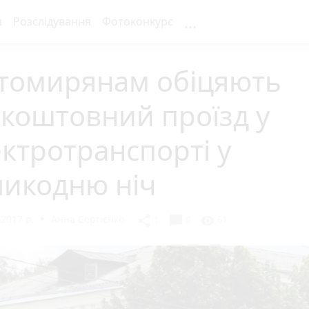
...
я
Розслідування
Фотоконкурс
томирянам обіцяють
коштовний проїзд у
ктротранспорті у
ликодню ніч
 2017 р.
Анна Сергієнко
chat_bubble
share
visibility
1
0
61