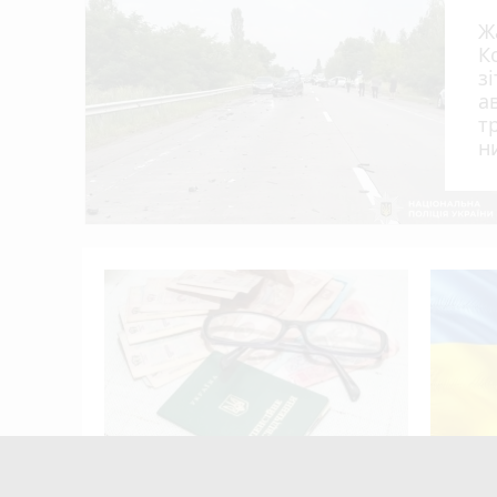
Ж
К
з
а
т
н
я?
Пенсія може зрости більш ніж на
Штраф 