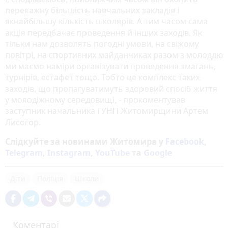
переважну більшість навчальних закладів і
якнайбільшу кількість школярів. А тим часом сама
акція передбачає проведення й інших заходів. Як
тільки нам дозволять погодні умови, на свіжому
повітрі, на спортивних майданчиках разом з молоддю
ми маємо наміри організувати проведення змагань,
турнірів, естафет тощо. Тобто це комплекс таких
заходів, що пропагуватимуть здоровий спосіб життя
у молодіжному середовищі, - прокоментував
заступник начальника ГУНП Житомирщини Артем
Лисогор.
Слідкуйте за новинами Житомира у
Facebook
,
Telegram
,
Instagram
,
YouTube
та
Google
Діти
Поліція
Школи
Коментарі