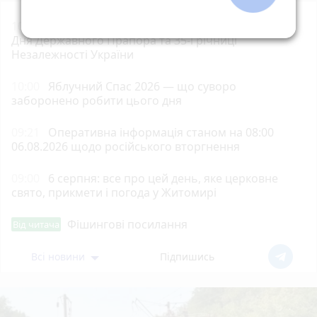
10:18
У Житомирі затвердили програму заходів до
Дня Державного Прапора та 35-ї річниці
Незалежності України
10:00
Яблучний Спас 2026 — що суворо
заборонено робити цього дня
09:21
Оперативна інформація станом на 08:00
06.08.2026 щодо російського вторгнення
09:00
6 серпня: все про цей день, яке церковне
свято, прикмети і погода у Житомирі
Фішингові посилання
Від читача
Всі новини
Підпишись