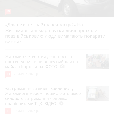
19
«Для них не знайшлося місця?» На
Житомирщині маршрутки двічі проїхали
17 липня 2026 р.
повз військових: люди вимагають покарати
винних
Житомир четвертий день поспіль
протестує: містяни знову вийшли на
майдан Корольова. ФОТО
photo_camera
13
20 липня 2026 р.
«Затримання за лічені хвилини»: у
Житомирі в мережі поширюють відео
силового затримання чоловіка
працівниками ТЦК. ВІДЕО
play_circle_filled
11
18 липня 2026 р.