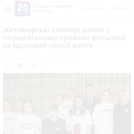
Пишеш ти! Коментує
Всі новини
Обговорен
Житомир
Житомирські школярі разом з
поліцейськими провели флешмоб
за здоровий спосіб життя
27 лютого 2018 р.
Анна Сергієнко
chat_bubble
share
visibility
0
0
22