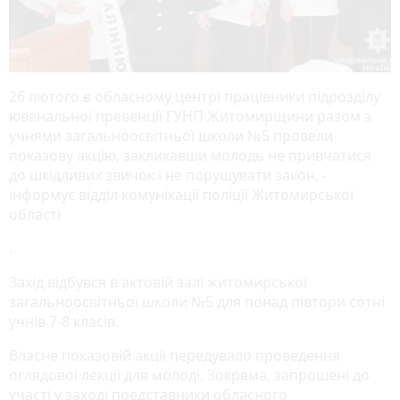
26 лютого в обласному центрі працівники підрозділу
ювенальної превенції ГУНП Житомирщини разом з
учнями загальноосвітньої школи №5 провели
показову акцію, закликавши молодь не привчатися
до шкідливих звичок і не порушувати закон, -
інформує відділ комунікації поліції Житомирської
області
.
Захід відбувся в актовій залі житомирської
загальноосвітньої школи №5 для понад півтори сотні
учнів 7-8 класів.
Власне показовій акції передувало проведення
оглядової лекції для молоді. Зокрема, запрошені до
участі у заході представники обласного