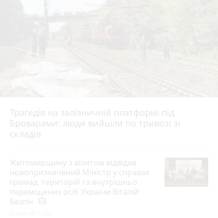
Трагедія на залізничній платформі під
Броварами: люди вийшли по тривозі зі
складів
Житомирщину з візитом відвідав
новопризначений Міністр у справах
громад, територій та внутрішньо
переміщених осіб України Віталій
Безгін
photo_camera
Вчора об 11:00