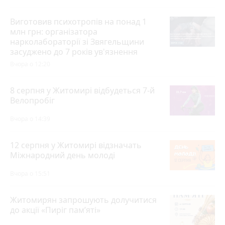
Виготовив психотропів на понад 1
млн грн: організатора
нарколабораторії зі Звягельщини
засуджено до 7 років ув'язнення
Вчора о 12:20
8 серпня у Житомирі відбудеться 7-й
Велопробіг
Вчора о 14:39
12 серпня у Житомирі відзначать
Міжнародний день молоді
Вчора о 15:51
Житомирян запрошують долучитися
до акції «Пиріг пам’яті»