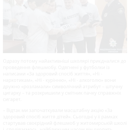
Одразу потому найактивніші школярі приєдналися до
проведення флешмобу. Одягнені у футболки із
написами «За здоровий спосіб життя», «Ні -
наркотикам», «Ні - курінню», «Ні - алкоголю» вони
дружно «розламали» символічний атрибут – штучну
цигарку – та розкришили у смітник пачку справжніх
сигарет.
– Відтак ми започаткували масштабну акцію «За
здоровий спосіб життя дітей». Сьогодні у її рамках
стартував своєрідний флешмоб у житомирській школі
і, сподіваємось, найближчим часом він охопить