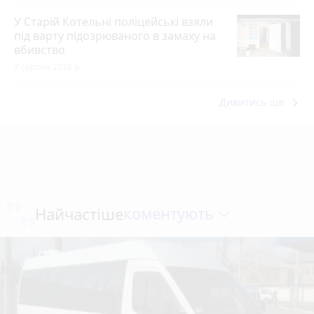
У Старій Котельні поліцейські взяли
під варту підозрюваного в замаху на
вбивство
7 серпня 2026 р.
keyboard_arrow_right
Дивитись ще
коментують
Найчастіше