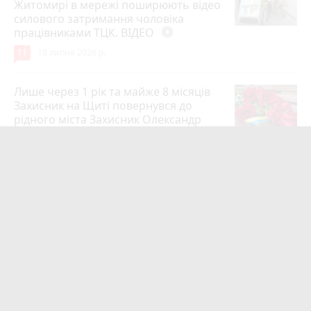
Житомирі в мережі поширюють відео
силового затримання чоловіка
працівниками ТЦК. ВІДЕО
play_circle_filled
11
18 липня 2026 р.
Лише через 1 рік та майже 8 місяців
Захисник на Щиті повернувся до
рідного міста Захисник Олександр
Піонткевич
6
13 липня 2026 р.
Тарифи на холодну воду в містах
України. Чекаємо підвищення в
Житомирі?
6
14 липня 2026 р.
Маленького хлопчика, який зник
учора ввечері, розшукали