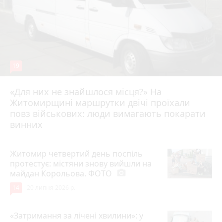
19
«Для них не знайшлося місця?» На
Житомирщині маршрутки двічі проїхали
17 липня 2026 р.
повз військових: люди вимагають покарати
винних
Житомир четвертий день поспіль
протестує: містяни знову вийшли на
майдан Корольова. ФОТО
photo_camera
14
20 липня 2026 р.
«Затримання за лічені хвилини»: у