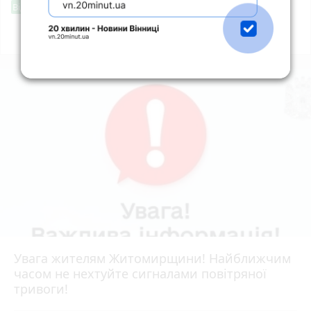
Фішингові посилання
Від читача
Всі новини
Підпишись
Увага жителям Житомирщини! Найближчим
часом не нехтуйте сигналами повітряної
тривоги!