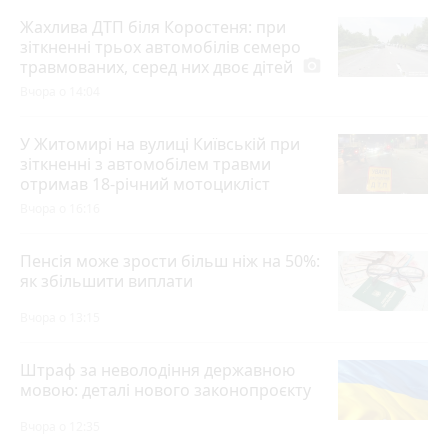
Жахлива ДТП біля Коростеня: при
зіткненні трьох автомобілів семеро
травмованих, серед них двоє дітей
photo_camera
Вчора о 14:04
У Житомирі на вулиці Київській при
зіткненні з автомобілем травми
отримав 18-річний мотоцикліст
Вчора о 16:16
Пенсія може зрости більш ніж на 50%:
як збільшити виплати
Вчора о 13:15
Штраф за неволодіння державною
мовою: деталі нового законопроєкту
Вчора о 12:35