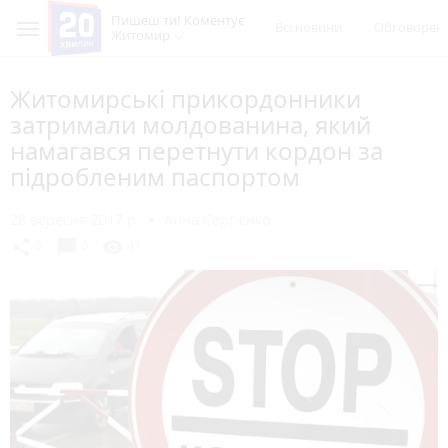
Пишеш ти! Коментує
Всі новини
Обговорен
Житомир
Житомирські прикордонники
затримали молдованина, який
намагався перетнути кордон за
підробленим паспортом
28 вересня 2017 р.
Анна Сергієнко
chat_bubble
share
visibility
0
0
41