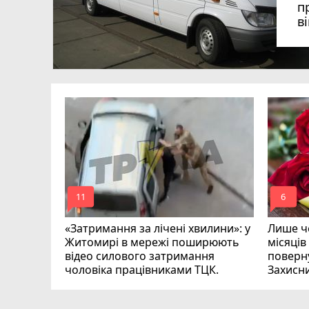
п
в
в
в
ий зник
и
mode_comment
mode_comment
11
6
«Затримання за лічені хвилини»: у
Лише че
Житомирі в мережі поширюють
місяців
відео силового затримання
поверну
чоловіка працівниками ТЦК.
Захисн
ВІДЕО
play_circle_filled