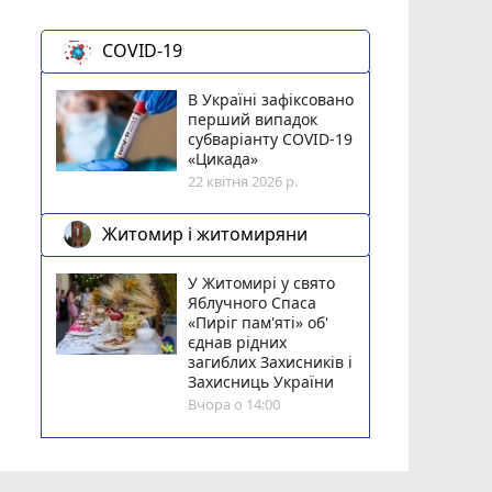
COVID-19
В Україні зафіксовано
перший випадок
субваріанту COVID-19
«Цикада»
22 квітня 2026 р.
Житомир і житомиряни
У Житомирі у свято
Яблучного Спаса
«Пиріг пам'яті» об'
єднав рідних
загиблих Захисників і
Захисниць України
Вчора о 14:00