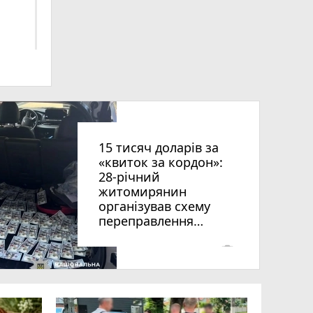
ниць
15 тисяч доларів за
«квиток за кордон»:
28-річний
житомирянин
організував схему
рії
переправлення
оків
чоловіків призовного
віку за межі країни
photo_camera