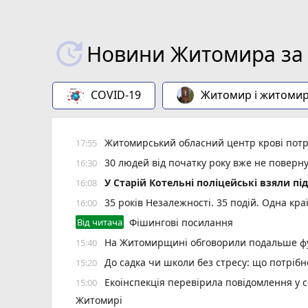
Новини Житомира за 
COVID-19
Житомир і житоми
Житомирський обласний центр крові потр
17:55
30 людей від початку року вже не повер
16:30
У Старій Котельні поліцейські взяли пі
16:08
35 років Незалежності. 35 подій. Одна кра
16:00
Від читача
Фішингові посилання
На Житомирщині обговорили подальше фу
15:40
До садка чи школи без стресу: що потріб
15:20
Екоінспекція перевірила повідомлення у с
15:00
Житомирі