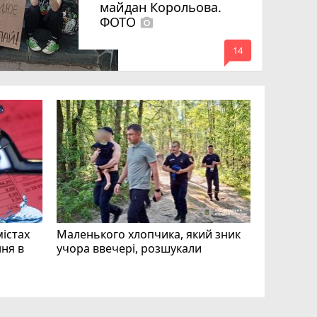
майдан Корольова.
ФОТО
photo_camera
mode_comment
14
«Затриман
Житомир
відео си
чоловіка
ВІДЕО
play_circle_filled
mode_comment
11
містах
Маленького хлопчика, який зник
ня в
учора ввечері, розшукали