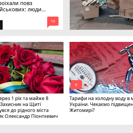
роїхали повз
ійськових: люди
имагають покарати
mode_comment
инних
19
mode_comment
6
рез 1 рік та майже 8
Тарифи на холодну воду в 
 Захисник на Щиті
України. Чекаємо підвищен
вся до рідного міста
Житомирі?
ик Олександр Піонткевич