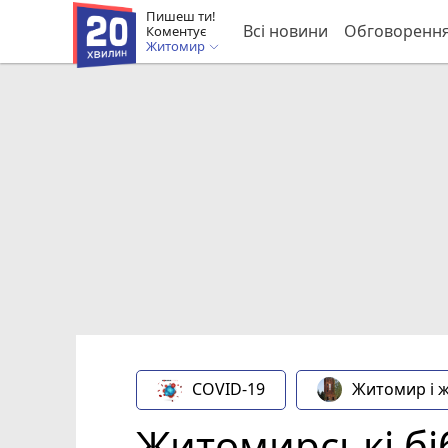
Пишеш ти!
Всі новини
Обговоренн
Коментує
Житомир
COVID-19
Житомир і 
Житомирські біб