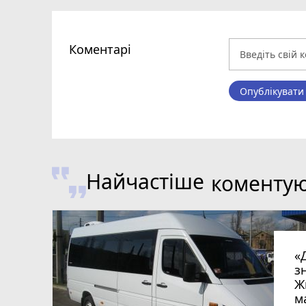
Коментарі
Опублікувати
Найчастіше
коменту
«
з
Ж
м