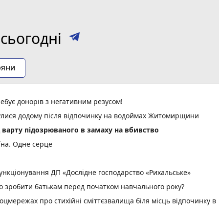
сьогодні
ряни
ебує донорів з негативним резусом!
нулися додому після відпочинку на водоймах Житомирщини
д варту підозрюваного в замаху на вбивство
їна. Одне серце
нкціонування ДП «Дослідне господарство «Рихальське»
но зробити батькам перед початком навчального року?
оцмережах про стихійні сміттєзвалища біля місць відпочинку в