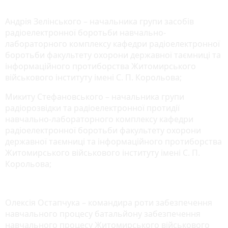
Андрія Зелінського – начальника групи засобів
радіоелектронної боротьби навчально-
лабораторного комплексу кафедри радіоелектронної
боротьби факультету охорони державної таємниці та
інформаційного протиборства Житомирського
військового інституту імені С. П. Корольова;
Микиту Стефановського – начальника групи
радіорозвідки та радіоелектронної протидії
навчально-лабораторного комплексу кафедри
радіоелектронної боротьби факультету охорони
державної таємниці та інформаційного протиборства
Житомирського військового інституту імені С. П.
Корольова;
Олексія Остапчука – командира роти забезпечення
навчального процесу батальйону забезпечення
навчального процесу Житомирського військового