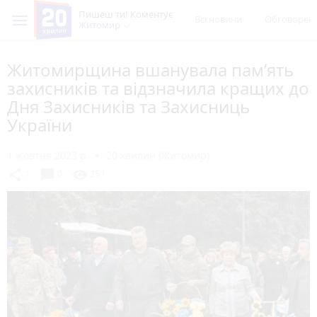
Пишеш ти! Коментує
Всі новини
Обговорен
Житомир
Житомирщина вшанувала пам’ять
захисників та відзначила кращих до
Дня Захисників та Захисниць
України
1 жовтня 2023 р.
20 хвилин (Житомир)
chat_bubble
share
visibility
1
0
251