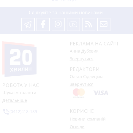
Слідкуйте за нашими новинами
РЕКЛАМА НА САЙТІ
Анна Дубовик
Звернутися
РЕДАКТОРИ
Ольга Сідлецька
Звернутися
РОБОТА У НАС
Шукаєм таланти
Детальніше
КОРИСНЕ
phone_in_talk
(0412)418-189
Новини компаній
Огляди