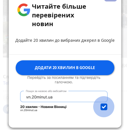
Читайте більше
перевірених
новин
Додайте 20 хвилин до вибраних джерел в Google
Пресслужба Житомирської ОВА
ДОДАТИ 20 ХВИЛИН В GOOGLE
Слідкуйте за новинами Житомира у
Facebook
,
Telegram
,
Instagram
,
YouTube
та
Google
Облдержадміністрація
Коментарі