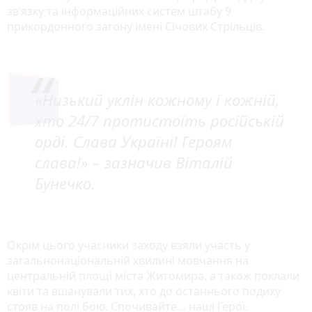
зв’язку та інформаційних систем штабу 9
прикордонного загону імені Січових Стрільців.
«Низький уклін кожному і кожній,
хто 24/7 протистоїть російській
орді. Слава Україні! Героям
слава!» – зазначив Віталій
Бунечко.
Окрім цього учасники заходу взяли участь у
загальнонаціональній хвилині мовчання на
центральній площі міста Житомира, а також поклали
квіти та вшанували тих, хто до останнього подиху
стояв на полі бою. Спочивайте… наші Герої.