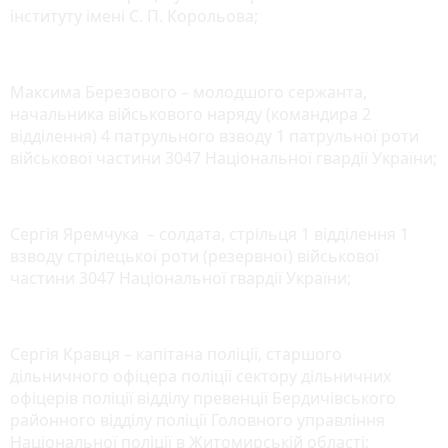
інституту імені С. П. Корольова;
Максима Березового – молодшого сержанта,
начальника військового наряду (командира 2
відділення) 4 патрульного взводу 1 патрульної роти
військової частини 3047 Національної гвардії України;
Сергія Яремчука – солдата, стрільця 1 відділення 1
взводу стрілецької роти (резервної) військової
частини 3047 Національної гвардії України;
Сергія Кравця – капітана поліції, старшого
дільничного офіцера поліції сектору дільничних
офіцерів поліції відділу превенції Бердичівського
районного відділу поліції Головного управління
Національної поліції в Житомирській області;