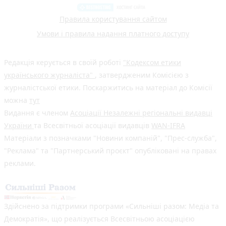
Правила користування сайтом
Умови і правила надання платного доступу
Редакція керується в своїй роботі
"Кодексом етики
українського журналіста"
, затвердженим Комісією з
журналістської етики. Поскаржитись на матеріал до Комісії
можна
тут
Видання є членом
Асоціації Незалежні регіональні видавці
України
та Всесвітньої асоціації видавців
WAN-IFRA
Матеріали з позначками "Новини компаній", "Прес-служба",
"Реклама" та "Партнерський проєкт" опубліковані на правах
реклами.
Здійснено за підтримки програми «Сильніші разом: Медіа та
Демократія», що реалізується Всесвітньою асоціацією