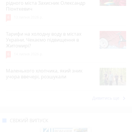
рідного міста Захисник Олександр
Піонткевич
6
13 липня 2026 р.
Тарифи на холодну воду в містах
України. Чекаємо підвищення в
Житомирі?
6
14 липня 2026 р.
Маленького хлопчика, який зник
учора ввечері, розшукали
keyboard_arrow_right
Дивитись ще
СВІЖИЙ ВИПУСК