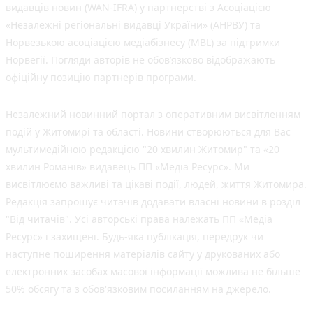
видавців новин (WAN-IFRA) у партнерстві з Асоціацією
«Незалежні регіональні видавці України» (АНРВУ) та
Норвезькою асоціацією медіабізнесу (MBL) за підтримки
Норвегії. Погляди авторів не обов’язково відображають
офіційну позицію партнерів програми.
Незалежний новинний портал з оперативним висвітленням
подій у Житомирі та області. Новини створюються для Вас
мультимедійною редакцією "20 хвилин Житомир" та «20
хвилин Романів» видавець ПП «Медіа Ресурс». Ми
висвітлюємо важливі та цікаві події, людей, життя Житомира.
Редакція запрошує читачів додавати власні новини в розділ
"Від читачів". Усі авторські права належать ПП «Медіа
Ресурс» і захищені. Будь-яка публiкацiя, передрук чи
наступне поширення матеріалів сайту у друкованих або
електронних засобах масової інформації можлива не більше
50% обсягу та з обов'язковим посиланням на джерело.