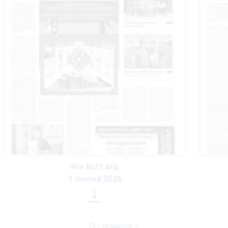
Ria №21 від
1 липня 2026

Всі номери >