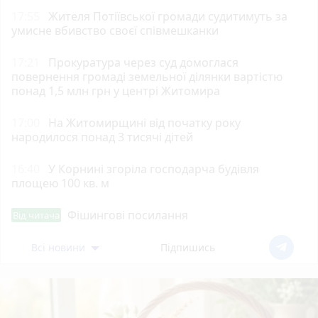
17:55
Жителя Потіївської громади судитимуть за
умисне вбивство своєї співмешканки
17:21
Прокуратура через суд домоглася
повернення громаді земельної ділянки вартістю
понад 1,5 млн грн у центрі Житомира
17:00
На Житомирщині від початку року
народилося понад 3 тисячі дітей
16:40
У Корнині згоріла господарча будівля
площею 100 кв. м
Фішингові посилання
Від читача
Всі новини
Підпишись