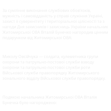
За сумлінне виконання службових обов’язків,
мужність і самовідданість у справі служіння Україні,
захист її суверенітету і територіальної цілісності та з
нагоди Дня захисників і захисниць України начальник
Житомирської ОВА Віталій Бунечко нагородив цінним
подарунком від Житомирської ОВА:
Миколу Овсійчука — солдата, кулеметника групи
охорони та патрульно-постової служби взводу
охорони та патрульно-постової служби роти
Військової служби правопорядку Житомирського
зонального відділу Військової служби правопорядку.
Подякою начальника Житомирської ОВА Віталія
Бунечка було нагороджено: