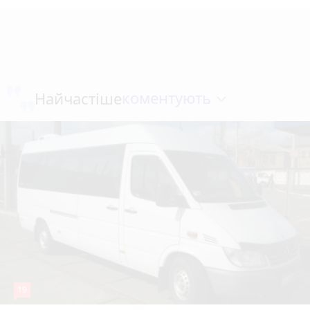
коментують
Найчастіше
19