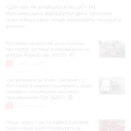
«Для них не знайшлося місця?» На
Житомирщині маршрутки двічі проїхали
17 липня 2026 р.
повз військових: люди вимагають покарати
винних
Житомир четвертий день поспіль
протестує: містяни знову вийшли на
майдан Корольова. ФОТО
photo_camera
13
20 липня 2026 р.
«Затримання за лічені хвилини»: у
Житомирі в мережі поширюють відео
силового затримання чоловіка
працівниками ТЦК. ВІДЕО
play_circle_filled
11
18 липня 2026 р.
Лише через 1 рік та майже 8 місяців
Захисник на Щиті повернувся до