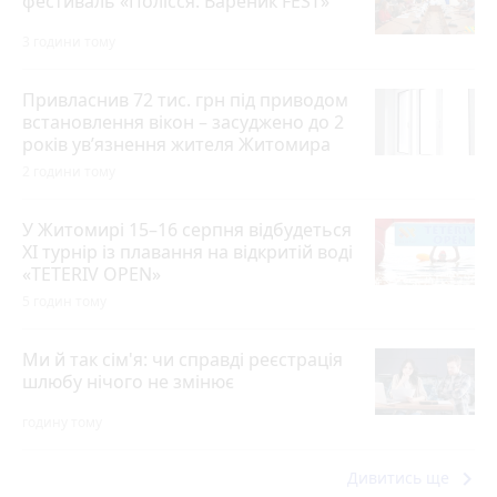
фестиваль «Полісся. Вареник FEST»
3 години тому
Привласнив 72 тис. грн під приводом
встановлення вікон – засуджено до 2
років ув’язнення жителя Житомира
2 години тому
У Житомирі 15–16 серпня відбудеться
XI турнір із плавання на відкритій воді
«TETERIV OPEN»
5 годин тому
Ми й так сім'я: чи справді реєстрація
шлюбу нічого не змінює
годину тому
keyboard_arrow_right
Дивитись ще