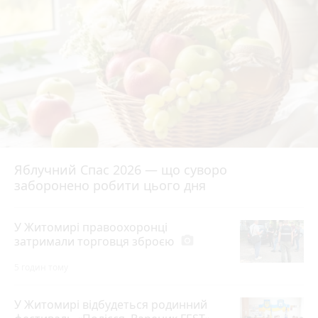
Яблучний Спас 2026 — що суворо
заборонено робити цього дня
У Житомирі правоохоронці
затримали торговця зброєю
photo_camera
5 годин тому
У Житомирі відбудеться родинний