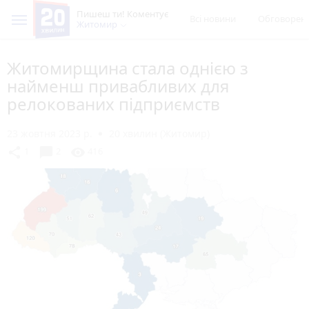
Пишеш ти! Коментує
Всі новини
Обговорен
Житомир
Житомирщина стала однією з
найменш привабливих для
релокованих підприємств
23 жовтня 2023 р.
20 хвилин (Житомир)
chat_bubble
share
visibility
1
2
416