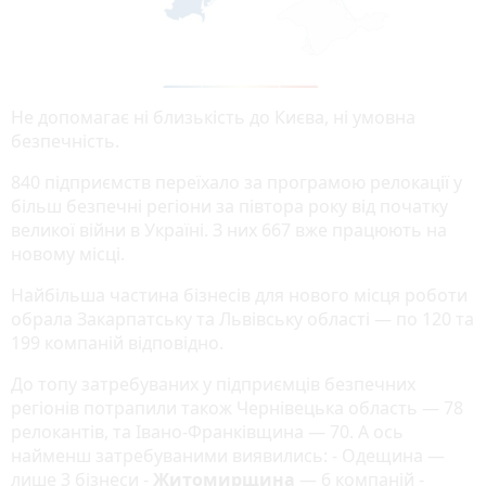
Не допомагає ні близькість до Києва, ні умовна
безпечність.
840 підприємств переїхало за програмою релокації у
більш безпечні регіони за півтора року від початку
великої війни в Україні. З них 667 вже працюють на
новому місці.
Найбільша частина бізнесів для нового місця роботи
обрала Закарпатську та Львівську області — по 120 та
199 компаній відповідно.
До топу затребуваних у підприємців безпечних
регіонів потрапили також Чернівецька область — 78
релокантів, та Івано-Франківщина — 70. А ось
найменш затребуваними виявились: - Одещина —
лише 3 бізнеси -
Житомирщина
— 6 компаній -