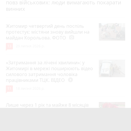
повз військових: люди вимагають покарати
винних
Житомир четвертий день поспіль
протестує: містяни знову вийшли на
майдан Корольова. ФОТО
photo_camera
13
20 липня 2026 р.
«Затримання за лічені хвилини»: у
Житомирі в мережі поширюють відео
силового затримання чоловіка
працівниками ТЦК. ВІДЕО
play_circle_filled
11
18 липня 2026 р.
Лише через 1 рік та майже 8 місяців
Захисник на Щиті повернувся до
рідного міста Захисник Олександр
Піонткевич
6
13 липня 2026 р.