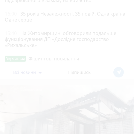
підозрюваного в замаху на вбивство
16:00
35 років Незалежності. 35 подій. Одна країна.
Одне серце
15:40
На Житомирщині обговорили подальше
функціонування ДП «Дослідне господарство
«Рихальське»
Фішингові посилання
Від читача
Всі новини
Підпишись