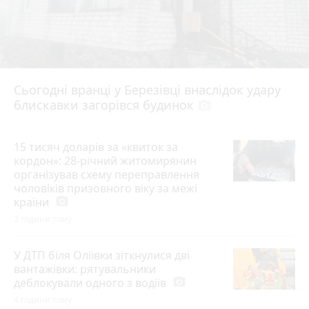
Сьогодні вранці у Березівці внаслідок удару
блискавки загорівся будинок
photo_camera
15 тисяч доларів за «квиток за
кордон»: 28-річний житомирянин
організував схему переправлення
чоловіків призовного віку за межі
країни
photo_camera
3 години тому
У ДТП біля Оліївки зіткнулися дві
вантажівки: рятувальники
деблокували одного з водіїв
photo_camera
4 години тому