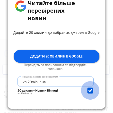
Читайте більше
reply
share
remove
add
0
перевірених
новин
Додайте 20 хвилин до вибраних джерел в Google
Новини Житомира за сьогодні
ДОДАТИ 20 ХВИЛИН В GOOGLE
COVID-19
Житомир і житомиряни
16:30
30 людей від початку року вже не
повернулися додому після відпочинку на водоймах
Житомирщини
16:08
У Старій Котельні поліцейські взяли під варту