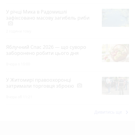
У річці Мика в Радомишлі
зафіксовано масову загибель риби
photo_camera
2 години тому
Яблучний Спас 2026 — що суворо
заборонено робити цього дня
Вчора о 10:00
У Житомирі правоохоронці
затримали торговця зброєю
photo_camera
Вчора об 11:21
keyboard_arrow_right
Дивитись ще