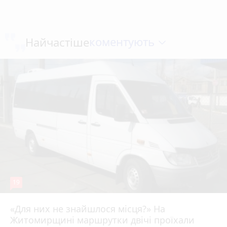
коментують
Найчастіше
19
«Для них не знайшлося місця?» На
Житомирщині маршрутки двічі проїхали
17 липня 2026 р.