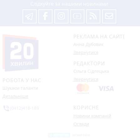
Слідкуйте за нашими новинами
РЕКЛАМА НА САЙТІ
Анна Дубовик
Звернутися
РЕДАКТОРИ
Ольга Сідлецька
Звернутися
РОБОТА У НАС
Шукаєм таланти
Детальніше
КОРИСНЕ
phone_in_talk
(0412)418-189
Новини компаній
Огляди