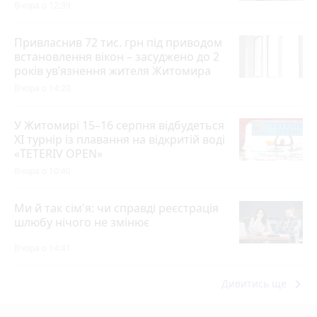
Вчора о 12:39
Привласнив 72 тис. грн під приводом
встановлення вікон – засуджено до 2
років ув’язнення жителя Житомира
Вчора о 14:20
У Житомирі 15–16 серпня відбудеться
XI турнір із плавання на відкритій воді
«TETERIV OPEN»
Вчора о 10:40
Ми й так сім'я: чи справді реєстрація
шлюбу нічого не змінює
Вчора о 14:41
keyboard_arrow_right
Дивитись ще