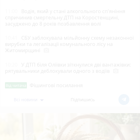
11:00
Водія, який у стані алкогольного сп'яніння
спричинив смертельну ДТП на Коростенщині,
засуджено до 8 років позбавлення волі
10:41
СБУ заблокувала мільйонну схему незаконної
вирубки та легалізації комунального лісу на
Житомирщині
photo_camera
10:20
У ДТП біля Оліївки зіткнулися дві вантажівки:
рятувальники деблокували одного з водіїв
photo_camera
Фішингові посилання
Від читача
Всі новини
Підпишись