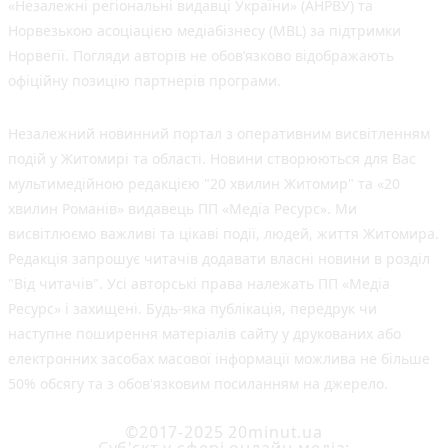
«Незалежні регіональні видавці України» (АНРВУ) та
Норвезькою асоціацією медіабізнесу (MBL) за підтримки
Норвегії. Погляди авторів не обов’язково відображають
офіційну позицію партнерів програми.
Незалежний новинний портал з оперативним висвітленням
подій у Житомирі та області. Новини створюються для Вас
мультимедійною редакцією "20 хвилин Житомир" та «20
хвилин Романів» видавець ПП «Медіа Ресурс». Ми
висвітлюємо важливі та цікаві події, людей, життя Житомира.
Редакція запрошує читачів додавати власні новини в розділ
"Від читачів". Усі авторські права належать ПП «Медіа
Ресурс» і захищені. Будь-яка публiкацiя, передрук чи
наступне поширення матеріалів сайту у друкованих або
електронних засобах масової інформації можлива не більше
50% обсягу та з обов'язковим посиланням на джерело.
©2017-2025 20minut.ua