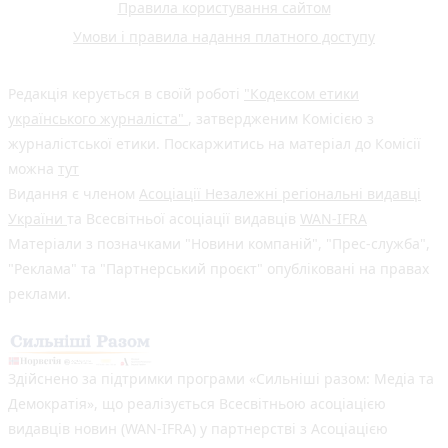
Правила користування сайтом
Умови і правила надання платного доступу
Редакція керується в своїй роботі
"Кодексом етики
українського журналіста"
, затвердженим Комісією з
журналістської етики. Поскаржитись на матеріал до Комісії
можна
тут
Видання є членом
Асоціації Незалежні регіональні видавці
України
та Всесвітньої асоціації видавців
WAN-IFRA
Матеріали з позначками "Новини компаній", "Прес-служба",
"Реклама" та "Партнерський проєкт" опубліковані на правах
реклами.
Здійснено за підтримки програми «Сильніші разом: Медіа та
Демократія», що реалізується Всесвітньою асоціацією
видавців новин (WAN-IFRA) у партнерстві з Асоціацією