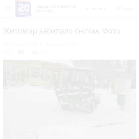
Пишеш ти! Коментує
Всі новини
Обговорен
Житомир
Житомир засипало снігом. Фото
12 січня 2017 р.
Анна Сергієнко
chat_bubble
share
visibility
1
0
305