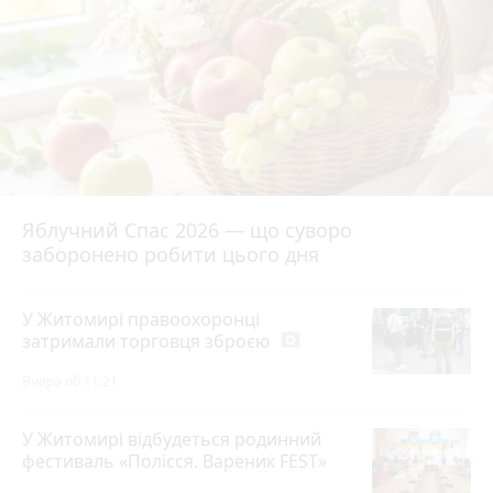
Яблучний Спас 2026 — що суворо
заборонено робити цього дня
У Житомирі правоохоронці
затримали торговця зброєю
photo_camera
Вчора об 11:21
У Житомирі відбудеться родинний
фестиваль «Полісся. Вареник FEST»