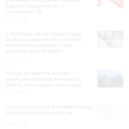
Житомирі пошкоджено приватні
будинки і підприємство - є
постраждалі
play_circle_filled
5 годин тому
У Житомирі під час тривоги люди
можуть залишитися просто неба:
мешканці повідомляють про
зачинене укриття. ВІДЕО
4 години тому
Поліція документує наслідки
російських обстрілів Житомира і
району: постраждало троє людей
за 3 години
Після нічної атаки в Житомирі почала
погіршуватися якість повітря
5 годин тому