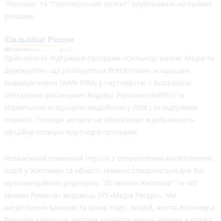
"Реклама" та "Партнерський проєкт" опубліковані на правах
реклами.
Здійснено за підтримки програми «Сильніші разом: Медіа та
Демократія», що реалізується Всесвітньою асоціацією
видавців новин (WAN-IFRA) у партнерстві з Асоціацією
«Незалежні регіональні видавці України» (АНРВУ) та
Норвезькою асоціацією медіабізнесу (MBL) за підтримки
Норвегії. Погляди авторів не обов’язково відображають
офіційну позицію партнерів програми.
Незалежний новинний портал з оперативним висвітленням
подій у Житомирі та області. Новини створюються для Вас
мультимедійною редакцією "20 хвилин Житомир" та «20
хвилин Романів» видавець ПП «Медіа Ресурс». Ми
висвітлюємо важливі та цікаві події, людей, життя Житомира.
Редакція запрошує читачів додавати власні новини в розділ