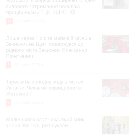
Житомирі в мережі поширюють відео
силового затримання чоловіка
працівниками ТЦК. ВІДЕО
play_circle_filled
11
18 липня 2026 р.
Лише через 1 рік та майже 8 місяців
Захисник на Щиті повернувся до
рідного міста Захисник Олександр
Піонткевич
6
13 липня 2026 р.
Тарифи на холодну воду в містах
України. Чекаємо підвищення в
Житомирі?
6
14 липня 2026 р.
Маленького хлопчика, який зник
учора ввечері, розшукали