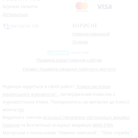
Шукаєм таланти
Детальніше
КОРИСНЕ
phone_in_talk
(0412)418-189
Новини компаній
Огляди
Правила користування сайтом
Умови і правила надання платного доступу
Редакція керується в своїй роботі
"Кодексом етики
українського журналіста"
, затвердженим Комісією з
журналістської етики. Поскаржитись на матеріал до Комісії
можна
тут
Видання є членом
Асоціації Незалежні регіональні видавці
України
та Всесвітньої асоціації видавців
WAN-IFRA
Матеріали з позначками "Новини компаній", "Прес-служба",