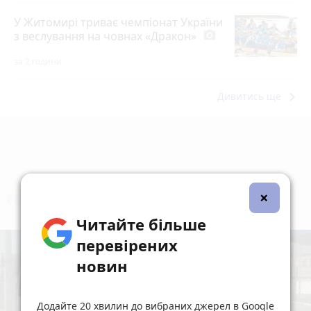
У Житомирі триває чемпіонат України
з веслування на човнах «Дракон»
photo_camera
за 2 години
keyboard_arrow_right
Дивитись ще
×
коментують
Найчастіше
Читайте більше
перевірених
новин
Додайте 20 хвилин до вибраних джерел в Google