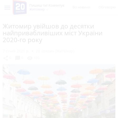
Пишеш ти! Коментує
Всі новини
Обговорен
Житомир
Житомир увійшов до десятки
найпривабливіших міст України
2020-го року
7 січня 2021 р.
20 хвилин (Житомир)
chat_bubble
share
visibility
0
0
180