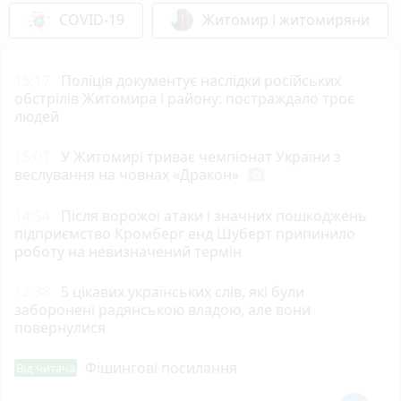
COVID-19
Житомир і житомиряни
15:17
Поліція документує наслідки російських
обстрілів Житомира і району: постраждало троє
людей
15:07
У Житомирі триває чемпіонат України з
веслування на човнах «Дракон»
photo_camera
14:54
Після ворожої атаки і значних пошкоджень
підприємство Кромберг енд Шуберт припинило
роботу на невизначений термін
12:38
5 цікавих українських слів, які були
заборонені радянською владою, але вони
повернулися
Фішингові посилання
Від читача