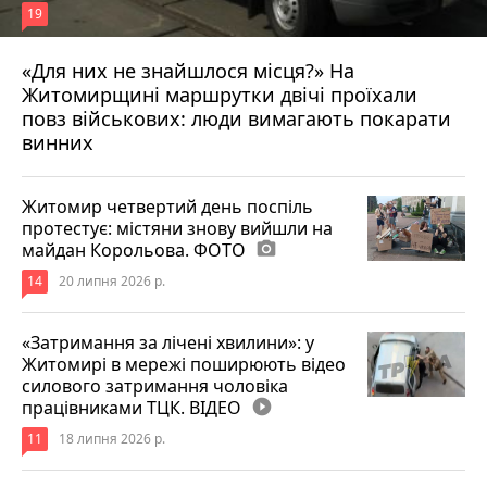
19
«Для них не знайшлося місця?» На
Житомирщині маршрутки двічі проїхали
17 липня 2026 р.
повз військових: люди вимагають покарати
винних
Житомир четвертий день поспіль
протестує: містяни знову вийшли на
майдан Корольова. ФОТО
photo_camera
14
20 липня 2026 р.
«Затримання за лічені хвилини»: у
Житомирі в мережі поширюють відео
силового затримання чоловіка
працівниками ТЦК. ВІДЕО
play_circle_filled
11
18 липня 2026 р.