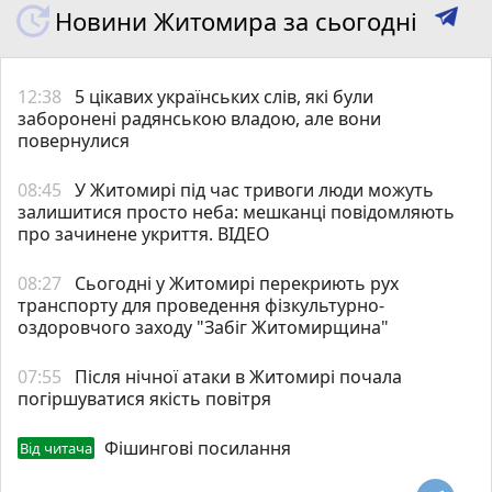
Новини Житомира за сьогодні
12:38
5 цікавих українських слів, які були
заборонені радянською владою, але вони
повернулися
08:45
У Житомирі під час тривоги люди можуть
залишитися просто неба: мешканці повідомляють
про зачинене укриття. ВІДЕО
08:27
Сьогодні у Житомирі перекриють рух
транспорту для проведення фізкультурно-
оздоровчого заходу "Забіг Житомирщина"
07:55
Після нічної атаки в Житомирі почала
погіршуватися якість повітря
Фішингові посилання
Від читача