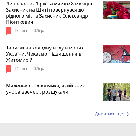
Лише через 1 рік та майже 8 місяців
Захисник на Щиті повернувся до
рідного міста Захисник Олександр
Піонткевич
6
13 липня 2026 р.
Тарифи на холодну воду в містах
України. Чекаємо підвищення в
Житомирі?
6
14 липня 2026 р.
Маленького хлопчика, який зник
учора ввечері, розшукали
keyboard_arrow_right
Дивитись ще