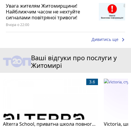
Увага жителям Житомирщини!
Найближчим часом не нехтуйте
сигналами повітряної тривоги!
Вчора о 22:00
keyboard_arrow_right
Дивитись ще
Ваші відгуки про послуги у
Житомирі
3.6
Alterra School, приватна школа повного дня