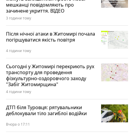
мешканці повідомляють про
зачинене укриття. ВІДЕО
3 години тому
Після нічної атаки в Житомирі почала
погіршуватися якість повітря
4 години тому
Сьогодні у Житомирі перекриють рух
транспорту для проведення
фізкультурно-оздоровчого заходу
"Забіг Житомирщина"
4 години тому
ДТП біля Туровця: рятувальники
деблокували тіло загиблої водійки
Вчора о 17:11