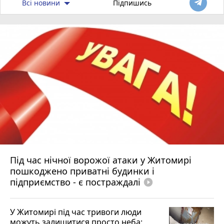
Всі новини
Підпишись
Під час нічної ворожої атаки у Житомирі
пошкоджено приватні будинки і
підприємство - є постраждалі
play_circle_filled
У Житомирі під час тривоги люди
можуть залишитися просто неба: