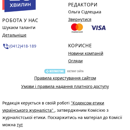
РЕДАКТОРИ
Ольга Сідлецька
Звернутися
РОБОТА У НАС
Шукаєм таланти
Детальніше
КОРИСНЕ
phone_in_talk
(0412)418-189
Новини компаній
Огляди
Правила користування сайтом
Умови і правила надання платного доступу
Редакція керується в своїй роботі
"Кодексом етики
українського журналіста"
, затвердженим Комісією з
журналістської етики. Поскаржитись на матеріал до Комісії
можна
тут