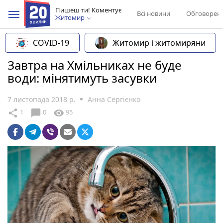
Пишеш ти! Коментує
Всі новини
Обговорен
Житомир
COVID-19
Житомир і житомиряни
Завтра на Хмільниках не буде
води: мінятимуть засувки
7 листопада 2018 р.
Анна Сергієнко
chat_bubble
share
visibility
1
0
95