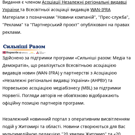
Видання є членом
Асоціації Незалежні регіональні видавці
України
та Всесвітньої асоціації видавців
WAN-IFRA
Матеріали з позначками "Новини компаній", "Прес-служба",
"Реклама" та "Партнерський проєкт" опубліковані на правах
реклами.
Здійснено за підтримки програми «Сильніші разом: Медіа та
Демократія», що реалізується Всесвітньою асоціацією
видавців новин (WAN-IFRA) у партнерстві з Асоціацією
«Незалежні регіональні видавці України» (АНРВУ) та
Норвезькою асоціацією медіабізнесу (MBL) за підтримки
Норвегії. Погляди авторів не обов’язково відображають
офіційну позицію партнерів програми.
Незалежний новинний портал з оперативним висвітленням
подій у Житомирі та області. Новини створюються для Вас
мультимедійною редакцією "20 хвилин Житомир" та «20