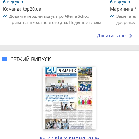
6 відгуків
6 відгуків
Команда top20.ua
Маринина М
Додайте перший відгук про Alterra School,
Замечатель
приватна школа повного дня. Поділіться своїм
доброжела
досвідом – що Вам сподобалось, а...
коллективо
keyboard_arrow_right
Дивитись ще
СВІЖИЙ ВИПУСК
№ 22 від 8 липня 2026