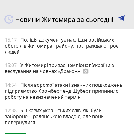
Новини Житомира за сьогодні
15:17
Поліція документує наслідки російських
обстрілів Житомира і району: постраждало троє
людей
15:07
У Житомирі триває чемпіонат України з
веслування на човнах «Дракон»
photo_camera
14:54
Після ворожої атаки і значних пошкоджень
підприємство Кромберг енд Шуберт припинило
роботу на невизначений термін
12:38
5 цікавих українських слів, які були
заборонені радянською владою, але вони
повернулися