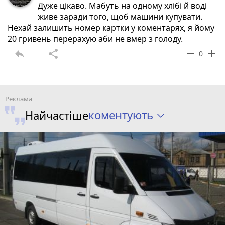
Дуже цікаво. Мабуть на одному хлібі й воді
живе заради того, щоб машини купувати.
Нехай залишить номер картки у коментарях, я йому
20 гривень перерахую аби не вмер з голоду.
reply
share
remove
add
0
коментують
Найчастіше