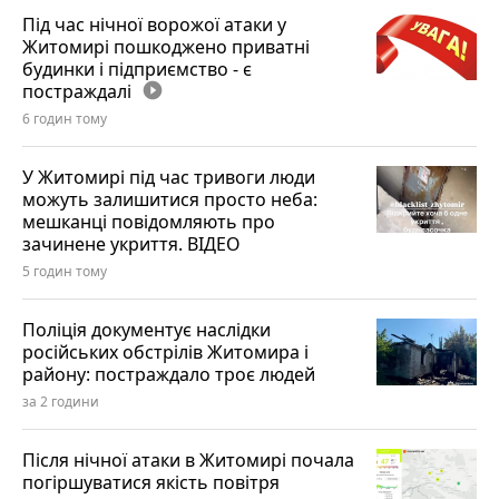
Під час нічної ворожої атаки у
Житомирі пошкоджено приватні
будинки і підприємство - є
постраждалі
play_circle_filled
6 годин тому
У Житомирі під час тривоги люди
можуть залишитися просто неба:
мешканці повідомляють про
зачинене укриття. ВІДЕО
5 годин тому
Поліція документує наслідки
російських обстрілів Житомира і
району: постраждало троє людей
за 2 години
Після нічної атаки в Житомирі почала
погіршуватися якість повітря