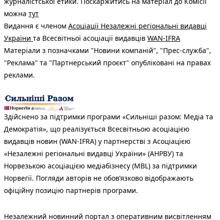
журналістської етики. Поскаржитись на матеріал до Комісії
можна
тут
Видання є членом
Асоціації Незалежні регіональні видавці
України
та Всесвітньої асоціації видавців
WAN-IFRA
Матеріали з позначками "Новини компаній", "Прес-служба",
"Реклама" та "Партнерський проєкт" опубліковані на правах
реклами.
Здійснено за підтримки програми «Сильніші разом: Медіа та
Демократія», що реалізується Всесвітньою асоціацією
видавців новин (WAN-IFRA) у партнерстві з Асоціацією
«Незалежні регіональні видавці України» (АНРВУ) та
Норвезькою асоціацією медіабізнесу (MBL) за підтримки
Норвегії. Погляди авторів не обов’язково відображають
офіційну позицію партнерів програми.
Незалежний новинний портал з оперативним висвітленням