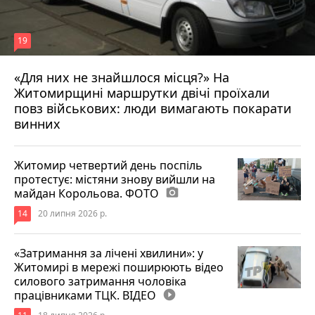
19
«Для них не знайшлося місця?» На
Житомирщині маршрутки двічі проїхали
17 липня 2026 р.
повз військових: люди вимагають покарати
винних
Житомир четвертий день поспіль
протестує: містяни знову вийшли на
майдан Корольова. ФОТО
photo_camera
14
20 липня 2026 р.
«Затримання за лічені хвилини»: у
Житомирі в мережі поширюють відео
силового затримання чоловіка
працівниками ТЦК. ВІДЕО
play_circle_filled