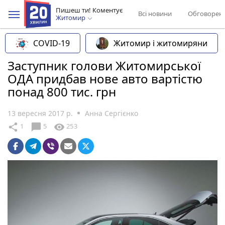
Пишеш ти! Коментує
Всі новини
Обговорен
Житомир
COVID-19
Житомир і житомиряни
Заступник голови Житомирської
ОДА придбав нове авто вартістю
понад 800 тис. грн
13 вересня 2017 р.
Анна Сергієнко
chat_bubble
share
visibility
1
5
253