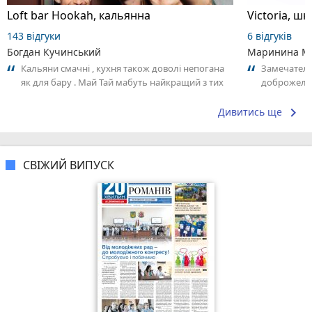
Loft bar Hookah, кальянна
143 відгуки
6 відгуків
Богдан Кучинський
Маринина М
Кальяни смачні , кухня також доволі непогана
Замечатель
як для бару . Май Тай мабуть найкращий з тих
доброжела
що я куштував ) . Повернуся до...
коллективо
keyboard_arrow_right
Дивитись ще
СВІЖИЙ ВИПУСК