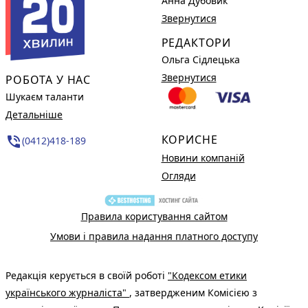
Анна Дубовик
Звернутися
РЕДАКТОРИ
Ольга Сідлецька
Звернутися
РОБОТА У НАС
Шукаєм таланти
Детальніше
КОРИСНЕ
phone_in_talk
(0412)418-189
Новини компаній
Огляди
Правила користування сайтом
Умови і правила надання платного доступу
Редакція керується в своїй роботі
"Кодексом етики
українського журналіста"
, затвердженим Комісією з