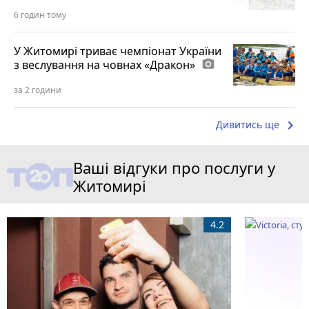
6 годин тому
У Житомирі триває чемпіонат України
з веслування на човнах «Дракон»
photo_camera
за 2 години
keyboard_arrow_right
Дивитись ще
Ваші відгуки про послуги у
Житомирі
4.2