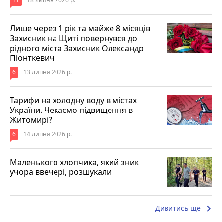
11
18 липня 2026 р.
Лише через 1 рік та майже 8 місяців
Захисник на Щиті повернувся до
рідного міста Захисник Олександр
Піонткевич
6
13 липня 2026 р.
Тарифи на холодну воду в містах
України. Чекаємо підвищення в
Житомирі?
6
14 липня 2026 р.
Маленького хлопчика, який зник
учора ввечері, розшукали
keyboard_arrow_right
Дивитись ще