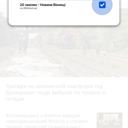
Трагедія на залізничній платформі під
Броварами: люди вийшли по тривозі зі
складів
Житомирщину з візитом відвідав
новопризначений Міністр у справах
громад, територій та внутрішньо