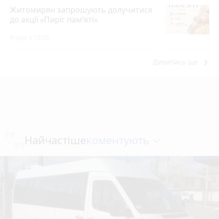
Житомирян запрошують долучитися
до акції «Пиріг пам’яті»
Вчора о 15:00
keyboard_arrow_right
Дивитись ще
коментують
Найчастіше