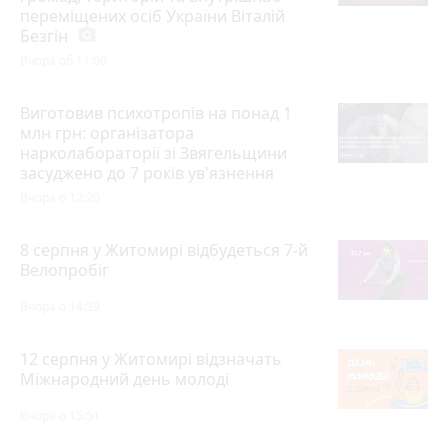
переміщених осіб України Віталій
Безгін
photo_camera
Вчора об 11:00
Виготовив психотропів на понад 1
млн грн: організатора
нарколабораторії зі Звягельщини
засуджено до 7 років ув'язнення
Вчора о 12:20
8 серпня у Житомирі відбудеться 7-й
Велопробіг
Вчора о 14:39
12 серпня у Житомирі відзначать
Міжнародний день молоді
Вчора о 15:51