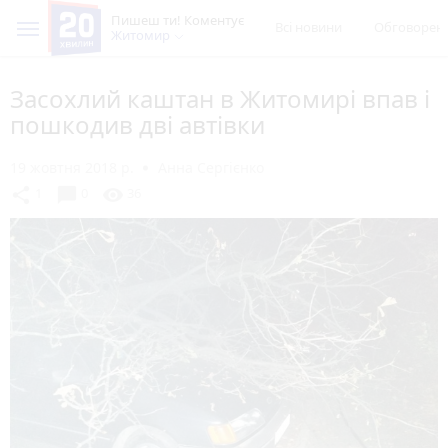
Пишеш ти! Коментує
Всі новини
Обговорен
Житомир
Засохлий каштан в Житомирі впав і
пошкодив дві автівки
19 жовтня 2018 р.
Анна Сергієнко
chat_bubble
share
visibility
1
0
36