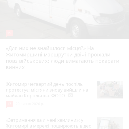
19
«Для них не знайшлося місця?» На
Житомирщині маршрутки двічі проїхали
17 липня 2026 р.
повз військових: люди вимагають покарати
винних
Житомир четвертий день поспіль
протестує: містяни знову вийшли на
майдан Корольова. ФОТО
photo_camera
13
20 липня 2026 р.
«Затримання за лічені хвилини»: у
Житомирі в мережі поширюють відео