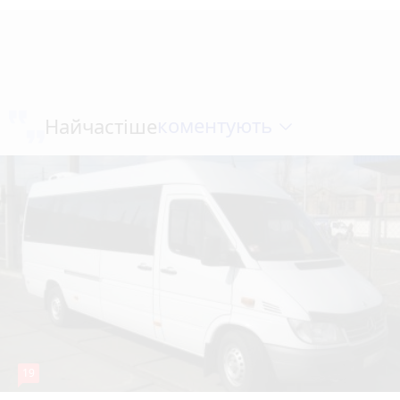
коментують
Найчастіше
19