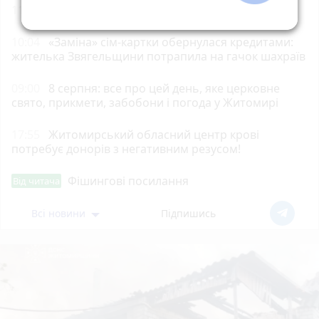
11:25
Борщівник: як уберегтися?
10:04
«Заміна» сім-картки обернулася кредитами:
жителька Звягельщини потрапила на гачок шахраїв
09:00
8 серпня: все про цей день, яке церковне
свято, прикмети, забобони і погода у Житомирі
17:55
Житомирський обласний центр крові
потребує донорів з негативним резусом!
Фішингові посилання
Від читача
Всі новини
Підпишись