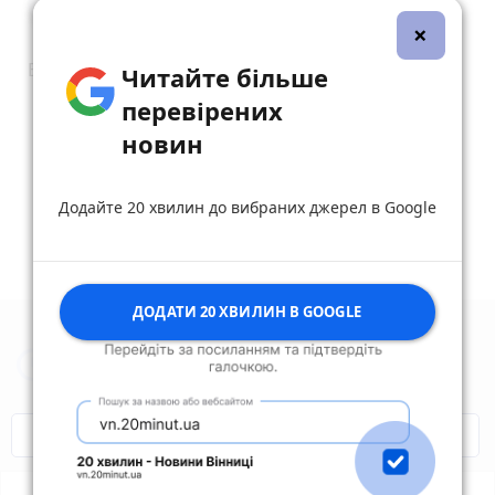
4 лютого 2024 р.
×
Вічна пам'ять загиблих героям, царство небесне
Читайте більше
reply
share
remove
add
0
перевірених
новин
Дивитись ще 49 відповідей
Додайте 20 хвилин до вибраних джерел в Google
ДОДАТИ 20 ХВИЛИН В GOOGLE
Новини Житомира за сьогодні
COVID-19
Житомир і житомиряни