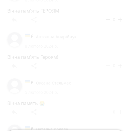
Вічна пам'ять ГЕРОЯМ
reply
share
remove
add
0
Антоніна Андрійчук
8 лютого 2024 р.
Вічна пам'ять Героям!
reply
share
remove
add
0
Оксана Стельмах
5 лютого 2024 р.
Вічна память 😭
reply
share
remove
add
0
Наталья Коляда