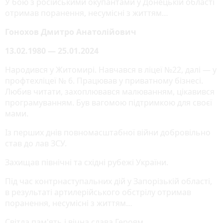
У бою з російськими окупантами у Донецькій області
отримав поранення, несумісні з життям…
Гонохов Дмитро Анатолійович
13.02.1980 — 25.01.2024
Народився у Житомирі. Навчався в ліцеї №22, далі — у
профтехліцеї № 6. Працював у приватному бізнесі.
Любив читати, захоплювався малюванням, цікавився
програмуванням. Був вагомою підтримкою для своєї
мами.
Із перших днів повномасштабної війни добровільно
став до лав ЗСУ.
Захищав північні та східні рубежі України.
Під час контрнаступальних дій у Запорізькій області,
в результаті артилерійського обстрілу отримав
поранення, несумісні з життям…
Світла пам'ять і вічна слава Героям...