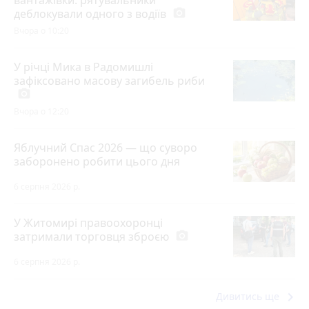
деблокували одного з водіїв
photo_camera
Вчора о 10:20
У річці Мика в Радомишлі
зафіксовано масову загибель риби
photo_camera
Вчора о 12:20
Яблучний Спас 2026 — що суворо
заборонено робити цього дня
6 серпня 2026 р.
У Житомирі правоохоронці
затримали торговця зброєю
photo_camera
6 серпня 2026 р.
keyboard_arrow_right
Дивитись ще