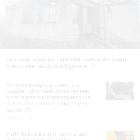
Сьогодні вранці у Березівці внаслідок удару
блискавки загорівся будинок
photo_camera
15 тисяч доларів за «квиток за
кордон»: 28-річний житомирянин
організував схему переправлення
чоловіків призовного віку за межі
країни
photo_camera
Вчора об 11:40
У ДТП біля Оліївки зіткнулися дві
вантажівки: рятувальники