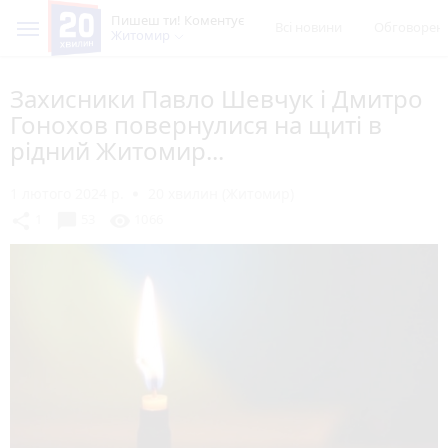
Пишеш ти! Коментує
Всі новини
Обговорен
Житомир
Захисники Павло Шевчук і Дмитро
Гонохов повернулися на щиті в
рідний Житомир...
1 лютого 2024 р.
20 хвилин (Житомир)
chat_bubble
share
visibility
1
53
1066