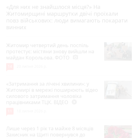
«Для них не знайшлося місця?» На
Житомирщині маршрутки двічі проїхали
17 липня 2026 р.
повз військових: люди вимагають покарати
винних
Житомир четвертий день поспіль
протестує: містяни знову вийшли на
майдан Корольова. ФОТО
photo_camera
14
20 липня 2026 р.
«Затримання за лічені хвилини»: у
Житомирі в мережі поширюють відео
силового затримання чоловіка
працівниками ТЦК. ВІДЕО
play_circle_filled
11
18 липня 2026 р.
Лише через 1 рік та майже 8 місяців
Захисник на Щиті повернувся до