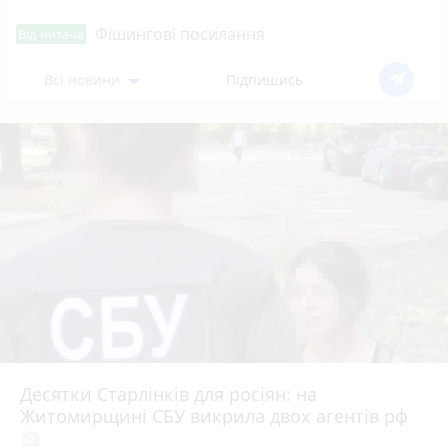
Фішингові посилання
Від читача
Всі новини
Підпишись
Десятки Старлінків для росіян: на
Житомирщині СБУ викрила двох агентів рф
photo_camera