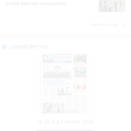
учора ввечері, розшукали
keyboard_arrow_right
Дивитись ще
СВІЖИЙ ВИПУСК
№ 22 від 8 липня 2026