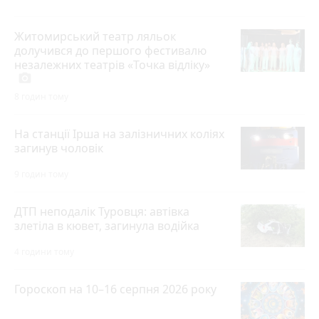
Житомирський театр ляльок
долучився до першого фестивалю
незалежних театрів «Точка відліку»
photo_camera
8 годин тому
На станції Ірша на залізничних коліях
загинув чоловік
9 годин тому
ДТП неподалік Туровця: автівка
злетіла в кювет, загинула водійка
4 години тому
Гороскоп на 10–16 серпня 2026 року