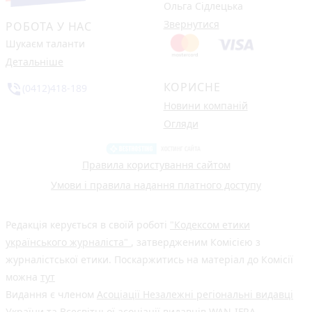
Ольга Сідлецька
Звернутися
РОБОТА У НАС
Шукаєм таланти
Детальніше
КОРИСНЕ
phone_in_talk
(0412)418-189
Новини компаній
Огляди
Правила користування сайтом
Умови і правила надання платного доступу
Редакція керується в своїй роботі
"Кодексом етики
українського журналіста"
, затвердженим Комісією з
журналістської етики. Поскаржитись на матеріал до Комісії
можна
тут
Видання є членом
Асоціації Незалежні регіональні видавці
України
та Всесвітньої асоціації видавців
WAN-IFRA