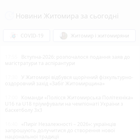
Новини Житомира за сьогодні
COVID-19
Житомир і житомиряни
17:55
Вступна-2026: розпочалося подання заяв до
магістратури та аспірантури
17:30
У Житомирі відбувся щорічний фізкультурно-
оздоровчий захід «Забіг Житомирщина»
17:00
Команди «Полісся Житомирська Політехніка»
U16 та U18 тріумфували на чемпіонаті України з
баскетболу 3х3
16:40
«Пиріг Незалежності – 2026»: українців
запрошують долучитися до створення нової
національної традиції