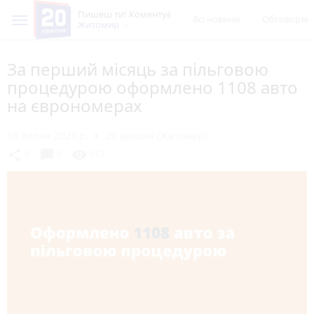
Пишеш ти! Коментує
Всі новини
Обговорен
Житомир
За перший місяць за пільговою
процедурою оформлено 1108 авто
на єврономерах
16 липня 2021 р.
20 хвилин (Житомир)
chat_bubble
share
visibility
0
0
112