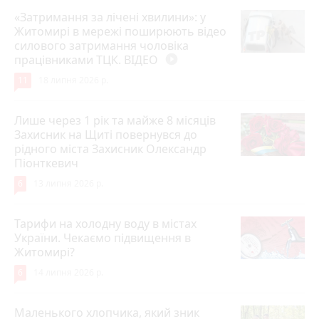
«Затримання за лічені хвилини»: у
Житомирі в мережі поширюють відео
силового затримання чоловіка
працівниками ТЦК. ВІДЕО
play_circle_filled
11
18 липня 2026 р.
Лише через 1 рік та майже 8 місяців
Захисник на Щиті повернувся до
рідного міста Захисник Олександр
Піонткевич
6
13 липня 2026 р.
Тарифи на холодну воду в містах
України. Чекаємо підвищення в
Житомирі?
6
14 липня 2026 р.
Маленького хлопчика, який зник