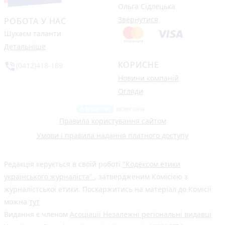
Ольга Сідлецька
Звернутися
РОБОТА У НАС
Шукаєм таланти
Детальніше
КОРИСНЕ
phone_in_talk
(0412)418-189
Новини компаній
Огляди
Правила користування сайтом
Умови і правила надання платного доступу
Редакція керується в своїй роботі
"Кодексом етики
українського журналіста"
, затвердженим Комісією з
журналістської етики. Поскаржитись на матеріал до Комісії
можна
тут
Видання є членом
Асоціації Незалежні регіональні видавці