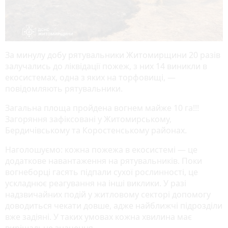
За минулу добу рятувальники Житомирщини 20 разів
залучались до ліквідації пожеж, з них 14 виникли в
екосистемах, одна з яких на торфовищі, —
повідомляють рятувальники.
Загальна площа пройдена вогнем майже 10 га!!!
Загоряння зафіксовані у Житомирському,
Бердичівському та Коростенському районах.
Наголошуємо: кожна пожежа в екосистемі — це
додаткове навантаження на рятувальників. Поки
вогнеборці гасять підпали сухої рослинності, це
ускладнює реагування на інші виклики. У разі
надзвичайних подій у житловому секторі допомогу
доводиться чекати довше, адже найближчі підрозділи
вже задіяні. У таких умовах кожна хвилина має
вирішальне значення.