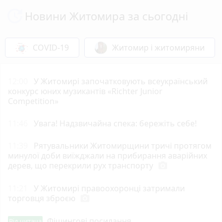
Новини Житомира за сьогодні
COVID-19
Житомир і житомиряни
12:00
У Житомирі започатковують всеукраїнський
конкурс юних музикантів «Richter Junior
Competition»
11:46
Увага! Надзвичайна спека: бережіть себе!
11:39
Рятувальники Житомирщини тричі протягом
минулої доби виїжджали на прибирання аварійних
дерев, що перекрили рух транспорту
photo_camera
11:21
У Житомирі правоохоронці затримали
торговця зброєю
photo_camera
Фішингові посилання
Від читача