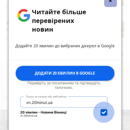
×
Вчора о 15:51
Читайте більше
перевірених
Житомирян запрошують долучитися
новин
до акції «Пиріг пам’яті»
Вчора о 15:00
Додайте 20 хвилин до вибраних джерел в Google
keyboard_arrow_right
Дивитись ще
ДОДАТИ 20 ХВИЛИН В GOOGLE
коментують
Найчастіше