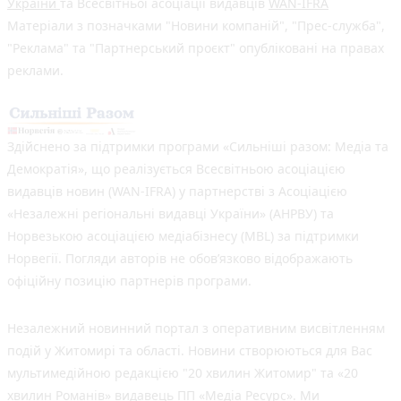
України
та Всесвітньої асоціації видавців
WAN-IFRA
Матеріали з позначками "Новини компаній", "Прес-служба",
"Реклама" та "Партнерський проєкт" опубліковані на правах
реклами.
Здійснено за підтримки програми «Сильніші разом: Медіа та
Демократія», що реалізується Всесвітньою асоціацією
видавців новин (WAN-IFRA) у партнерстві з Асоціацією
«Незалежні регіональні видавці України» (АНРВУ) та
Норвезькою асоціацією медіабізнесу (MBL) за підтримки
Норвегії. Погляди авторів не обов’язково відображають
офіційну позицію партнерів програми.
Незалежний новинний портал з оперативним висвітленням
подій у Житомирі та області. Новини створюються для Вас
мультимедійною редакцією "20 хвилин Житомир" та «20
хвилин Романів» видавець ПП «Медіа Ресурс». Ми