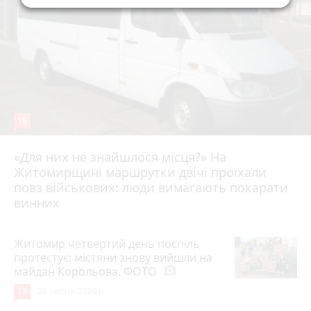
19
«Для них не знайшлося місця?» На
Житомирщині маршрутки двічі проїхали
17 липня 2026 р.
повз військових: люди вимагають покарати
винних
Житомир четвертий день поспіль
протестує: містяни знову вийшли на
майдан Корольова. ФОТО
photo_camera
13
20 липня 2026 р.