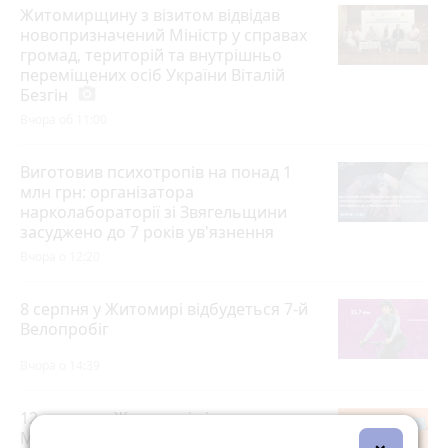
Житомирщину з візитом відвідав
новопризначений Міністр у справах
громад, територій та внутрішньо
переміщених осіб України Віталій
Безгін
photo_camera
Вчора об 11:00
Виготовив психотропів на понад 1
млн грн: організатора
нарколабораторії зі Звягельщини
засуджено до 7 років ув'язнення
Вчора о 12:20
8 серпня у Житомирі відбудеться 7-й
Велопробіг
Вчора о 14:39
12 серпня у Житомирі відзначать
Міжнародний день молоді