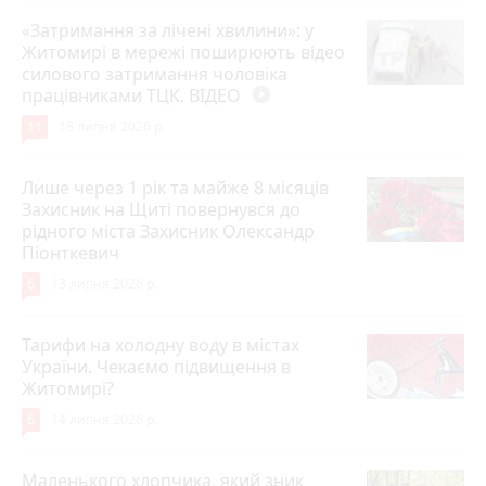
«Затримання за лічені хвилини»: у
Житомирі в мережі поширюють відео
силового затримання чоловіка
працівниками ТЦК. ВІДЕО
play_circle_filled
11
18 липня 2026 р.
Лише через 1 рік та майже 8 місяців
Захисник на Щиті повернувся до
рідного міста Захисник Олександр
Піонткевич
6
13 липня 2026 р.
Тарифи на холодну воду в містах
України. Чекаємо підвищення в
Житомирі?
6
14 липня 2026 р.
Маленького хлопчика, який зник