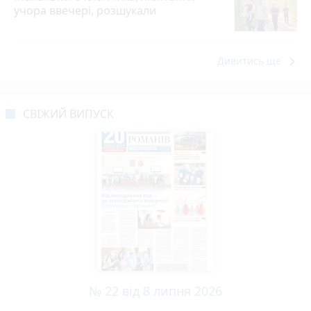
учора ввечері, розшукали
keyboard_arrow_right
Дивитись ще
СВІЖИЙ ВИПУСК
№ 22 від 8 липня 2026