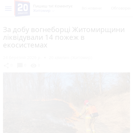
Пишеш ти! Коментує
Всі новини
Обговорен
Житомир
За добу вогнеборці Житомирщини
ліквідували 14 пожеж в
екосистемах
24 березня 2026 р.
20 хвилин (Житомир)
chat_bubble
share
visibility
0
0
8