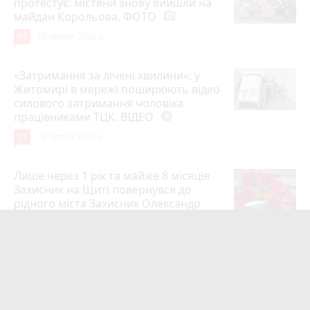
протестує: містяни знову вийшли на
майдан Корольова. ФОТО
photo_camera
14
20 липня 2026 р.
«Затримання за лічені хвилини»: у
Житомирі в мережі поширюють відео
силового затримання чоловіка
працівниками ТЦК. ВІДЕО
play_circle_filled
11
18 липня 2026 р.
Лише через 1 рік та майже 8 місяців
Захисник на Щиті повернувся до
рідного міста Захисник Олександр
Піонткевич
6
13 липня 2026 р.
Тарифи на холодну воду в містах
України. Чекаємо підвищення в
Житомирі?