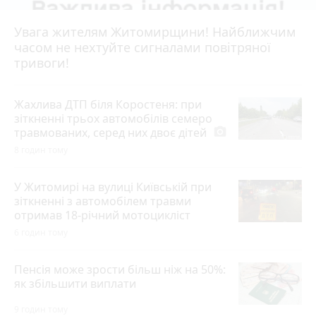
Увага жителям Житомирщини! Найближчим
часом не нехтуйте сигналами повітряної
тривоги!
Жахлива ДТП біля Коростеня: при
зіткненні трьох автомобілів семеро
травмованих, серед них двоє дітей
photo_camera
8 годин тому
У Житомирі на вулиці Київській при
зіткненні з автомобілем травми
отримав 18-річний мотоцикліст
6 годин тому
Пенсія може зрости більш ніж на 50%:
як збільшити виплати
9 годин тому