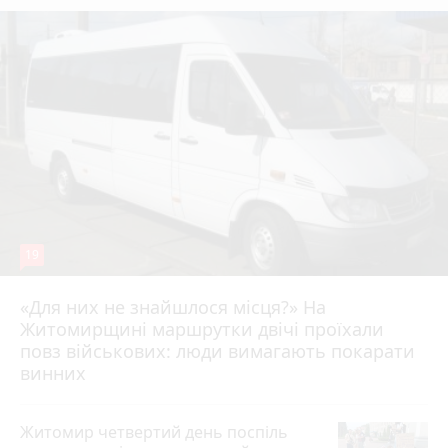
19
«Для них не знайшлося місця?» На
Житомирщині маршрутки двічі проїхали
17 липня 2026 р.
повз військових: люди вимагають покарати
винних
Житомир четвертий день поспіль