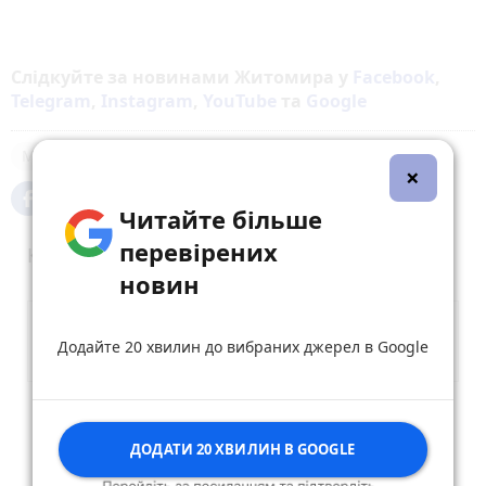
Слідкуйте за новинами Житомира у
Facebook
,
Telegram
,
Instagram
,
YouTube
та
Google
Малин
Пожежі
поради
×
Читайте більше
перевірених
Коментарі
новин
Додайте 20 хвилин до вибраних джерел в Google
Опублікувати коментар
ДОДАТИ 20 ХВИЛИН В GOOGLE