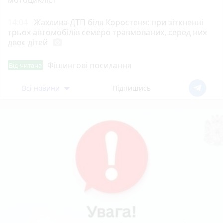
14:04
Жахлива ДТП біля Коростеня: при зіткненні
трьох автомобілів семеро травмованих, серед них
двоє дітей
photo_camera
Фішингові посилання
Від читача
Всі новини
Підпишись