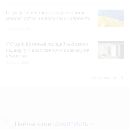
Штраф за неволодіння державною
мовою: деталі нового законопроєкту
10 годин тому
У Старій Котельні поліцейські взяли
під варту підозрюваного в замаху на
вбивство
Вчора о 16:08
keyboard_arrow_right
Дивитись ще
коментують
Найчастіше