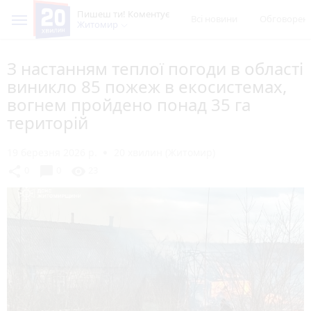
Пишеш ти! Коментує
Всі новини
Обговорен
Житомир
З настанням теплої погоди в області
виникло 85 пожеж в екосистемах,
вогнем пройдено понад 35 га
територій
19 березня 2026 р.
20 хвилин (Житомир)
chat_bubble
share
visibility
0
0
23