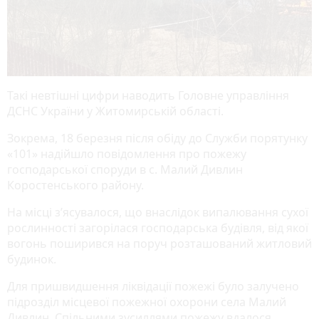
Такі невтішні цифри наводить Головне управління
ДСНС України у Житомирській області.
Зокрема, 18 березня після обіду до Служби порятунку
«101» надійшло повідомлення про пожежу
господарської споруди в с. Малий Дивлин
Коростенського району.
На місці з’ясувалося, що внаслідок випалювання сухої
рослинності загорілася господарська будівля, від якої
вогонь поширився на поруч розташований житловий
будинок.
Для пришвидшення ліквідації пожежі було залучено
підрозділ місцевої пожежної охорони села Малий
Дивлин. Спільними зусиллями пожежу вдалося