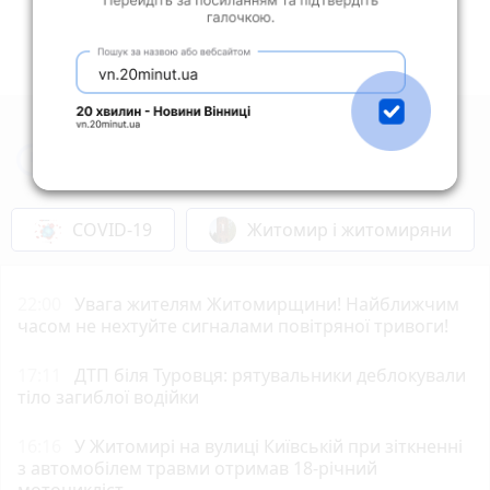
Новини Житомира за сьогодні
COVID-19
Житомир і житомиряни
22:00
Увага жителям Житомирщини! Найближчим
часом не нехтуйте сигналами повітряної тривоги!
17:11
ДТП біля Туровця: рятувальники деблокували
тіло загиблої водійки
16:16
У Житомирі на вулиці Київській при зіткненні
з автомобілем травми отримав 18-річний
мотоцикліст