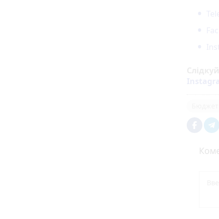
Te
Fa
In
Слідку
Instag
Бюджет
Коме