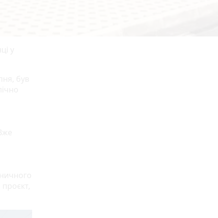
ці у
пня, був
лічно
Вже
зничного
 проєкт,