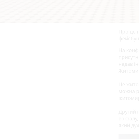
Про це 
фейсбуц
На конфе
присутн
надав і
Житомир
Це жито
можна р
житомир
Другий 
вокзалу
який дуж