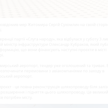
повідомив мер Житомира Сергй Сухомлин на своїй сторін
і.
ренції партії «Слуга народу», яка відбулася у суботу 3 ли
ій міністр інфраструктури Олександр Кубраков, який пуб
нформацію, що вони фінансують наступні проєкти в місті
і.
мирський аеропорт, тендер уже оголошений та триває. 
озпочинати перемовини з авіакомпаніями по заходу в
ський аеропорт.
проєкт - це повна реконструкція шляхопроводу біля залі
, розширення і підняття цього шляхопроводу. Це великий
е потрібен місту.