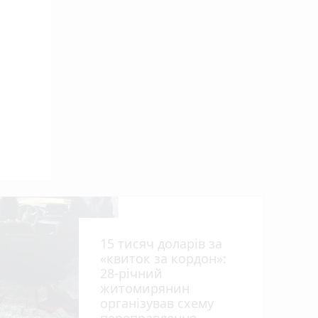
ниць
15 тисяч доларів за
«квиток за кордон»:
28-річний
житомирянин
організував схему
рії