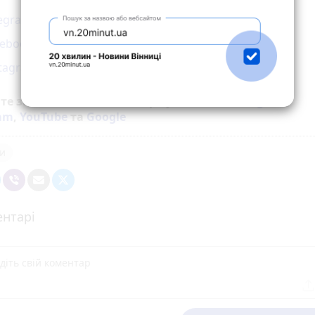
legram
cebook
stagram
йте за новинами Житомира у
Facebook
,
Telegram
,
ram
,
YouTube
та
Google
и
нтарі