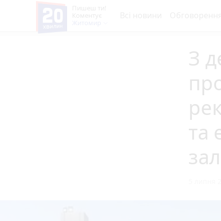
Пишеш ти!
Всі новини
Обговоренн
Коментує
Житомир
З 
про
ре
та 
зал
5 липня 2