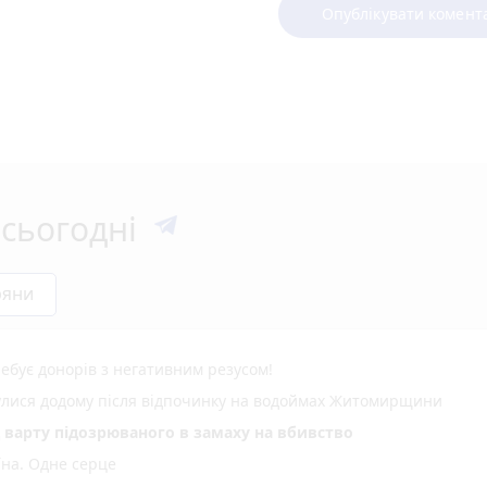
Опублікувати комент
сьогодні
ряни
ебує донорів з негативним резусом!
нулися додому після відпочинку на водоймах Житомирщини
д варту підозрюваного в замаху на вбивство
їна. Одне серце