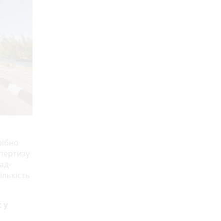
рібно
спертизу
ад-
ількість
 у