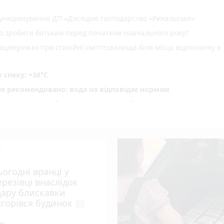
нкціонування ДП «Дослідне господарство «Рихальське»
но зробити батькам перед початком навчального року?
оцмережах про стихійні сміттєзвалища біля місць відпочинку в
спеку: +38°C
не рекомендовано: вода на відповідає нормам
ріг пам'яті» об' єднав рідних загиблих Захисників і Захис
водія вантажівки - 21-річного житомирянина
ення ВЛК помер чоловік
photo_camera
 масову загибель риби
ьогодні вранці у
photo_camera
удару блискавки загорівся будинок
ерезівці внаслідок
»: 28-річний житомирянин організував схему переправлення
дару блискавки
a
агорівся будинок
photo_camera
пожеж сухої рослинності, вогнем пройдено майже 10 га терито