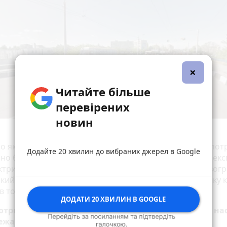
×
Читайте більше
перевірених
новин
по якому триває стадія проєктування, на самі роботи пот
Додайте 20 хвилин до вибраних джерел в Google
о 6-8 місяців після того, як проєкт пройде державну ек
ктрифікація ділянки ділянки залізниці «Житомир - Новогр
кий», яка дасть змогу запустити через Житомир велику к
в тому числі й Інтерсіті.
ДОДАТИ 20 ХВИЛИН В GOOGLE
 отримувати новини першими – приєднуйтеся до нас
ежах