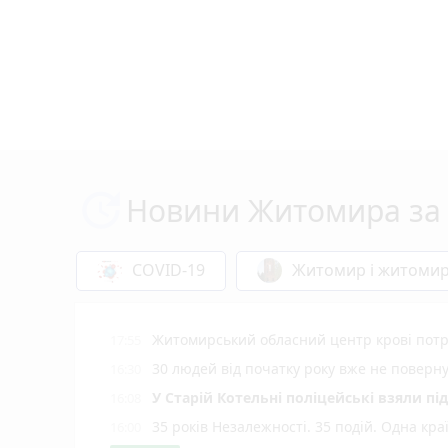
Новини Житомира за 
COVID-19
Житомир і житоми
Житомирський обласний центр крові потр
17:55
30 людей від початку року вже не повер
16:30
У Старій Котельні поліцейські взяли пі
16:08
35 років Незалежності. 35 подій. Одна кра
16:00