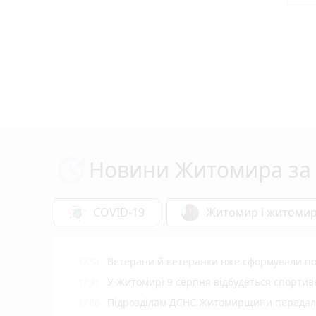
Новини Житомира за 
COVID-19
Житомир і житоми
Ветерани й ветеранки вже сформували пон
17:54
У Житомирі 9 серпня відбудеться спорти
17:31
Підрозділам ДСНС Житомирщини передали 
17:00