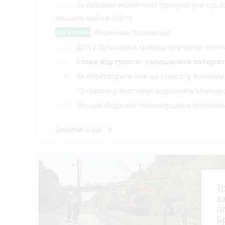
За позовом екологічної прокуратури суд 
16:39
площею майже 100 га
Від читача
Фішингові посилання
ДТП у Пулинській громаді за участю іноз
16:28
Спека відступить: залишилося потерпіт
16:21
Як перетворити гнів на захист: у Житоми
16:00
12 серпня у Житомирі відзначать Міжнар
15:51
Місцеві бюджети Житомирщини отримали 
15:38
Спортсмени та тренери отримали грошові
15:19
keyboard_arrow_right
Дивитись ще
Житомирян запрошують долучитися до акці
15:00
8 серпня у Житомирі відбудеться 7-й Ве
14:39
Трагедія на залізничній платформі під Бр
14:18
Досвід, що рятує життя: що має бути в три
14:00
Т
У Житомирі судитимуть екстрадованого ін
12:40
з
виготовлений алкоголь
п
Б
Виготовив психотропів на понад 1 млн грн
12:20