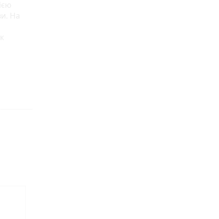
ією
ви. На
к