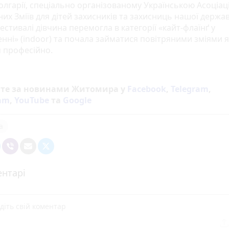
Болгарії, спеціально організованому Українською Асоціац
их Зміїв для дітей захисників та захисниць нашої держа
стивалі дівчина перемогла в категорії «кайт-флаїнґ у
нні» (indoor) та почала займатися повітряними зміями я
 професійно.
йте за новинами Житомира у
Facebook
,
Telegram
,
ram
,
YouTube
та
Google
а
нтарі