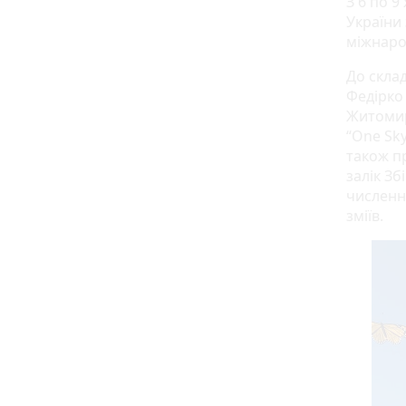
З 6 по 
України 
міжнарод
До скла
Федірко 
Житомир
“One Sky
також п
залік Зб
численні
зміїв.