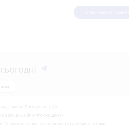
Опублікувати комент
сьогодні
ряни
ад 1 млн е-Посвідчень у Дії
вний захід «Забіг Житомирщина»
15 одиниць нової спеціальної та службової техніки