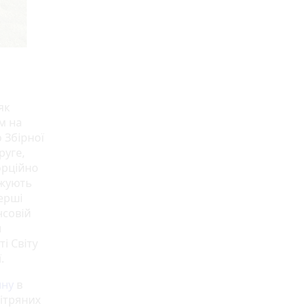
як
ом на
 Збірної
руге,
орційно
вжують
ерші
нсовій
и
і Світу
.
ину
в
ітряних