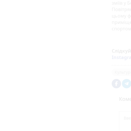
зміїв у 
Повітрян
цьому фе
приміще
спортом
Слідку
Instag
Культур
Коме