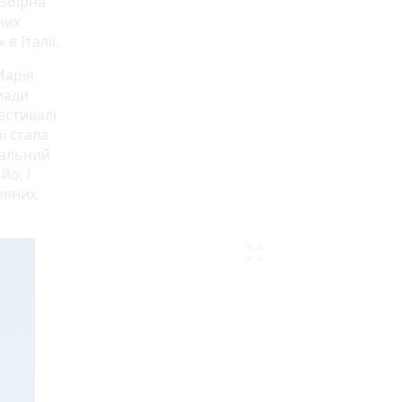
 Збірна
чих
в Італії.
Марія
мади
естивалі
ї стала
гальний
йо, і
тряних
