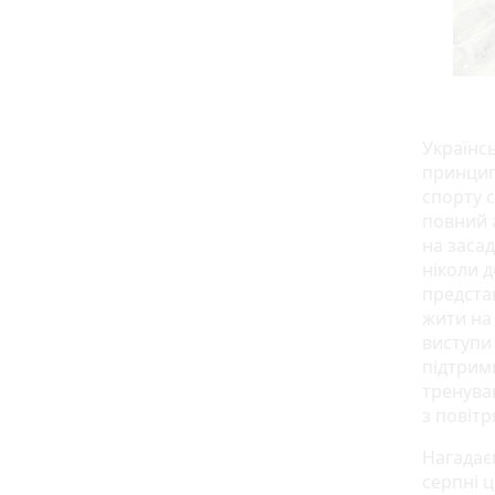
Українс
принципо
спорту с
повний а
на засад
ніколи 
представ
жити на
виступи
підтрим
тренуван
з повітр
Нагадає
серпні 