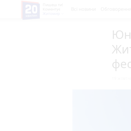
Пишеш ти!
Всі новини
Обговоренн
Коментує
Житомир
Юн
Жи
фес
19 жовтня