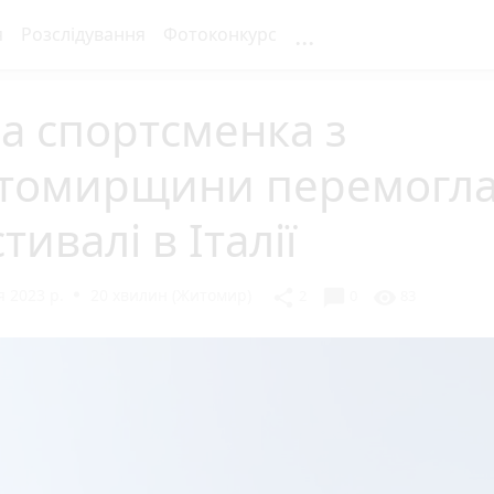
...
я
Розслідування
Фотоконкурс
а спортсменка з
томирщини перемогла
тивалі в Італії
 2023 р.
20 хвилин (Житомир)
chat_bubble
share
visibility
2
0
83