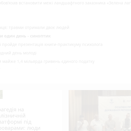
зобов’язав встановити межі ландшафтного заказника «Зелена ла
емця: травми отримали двоє людей
и один день - синоптик
рі пройде презентація книги-практикуму психолога
одний день молоді
майже 1,4 мільярда гривень єдиного податку
 сертифікати за міжнародні спортивні перемоги
ї «Пиріг пам’яті»
лопробіг
оварами: люди вийшли по тривозі зі складів
вожній валізці
рагедія на
оземця – учасника злочинної групи, яка збувала незаконно
алізничній
латформі під
роварами: люди
: організатора нарколабораторії зі Звягельщини засуджено до 