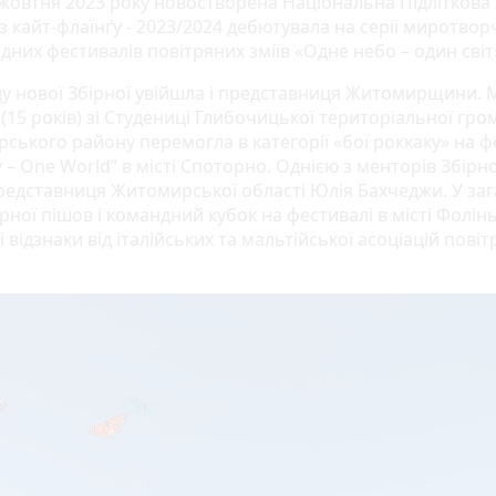
9 жовтня 2023 року новостворена Національна Підліткова
з кайт-флаїнґу - 2023/2024 дебютувала на серії миротвор
них фестивалів повітряних зміїв «Одне небо – один світ» 
ду нової Збірної увійшла і представниця Житомирщини. 
(15 років) зі Студениці Глибочицької територіальної гро
ського району перемогла в категорії «бої роккаку» на ф
 – One World” в місті Споторно. Однією з менторів Збірно
редставниця Житомирської області Юлія Бахчеджи. У за
ірної пішов і командний кубок на фестивалі в місті Фолінь
 відзнаки від італійських та мальтійської асоціацій пові