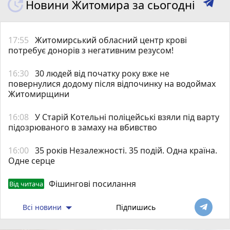
Новини Житомира за сьогодні
17:55
Житомирський обласний центр крові
потребує донорів з негативним резусом!
16:30
30 людей від початку року вже не
повернулися додому після відпочинку на водоймах
Житомирщини
16:08
У Старій Котельні поліцейські взяли під варту
підозрюваного в замаху на вбивство
16:00
35 років Незалежності. 35 подій. Одна країна.
Одне серце
Фішингові посилання
Від читача
Всі новини
Підпишись