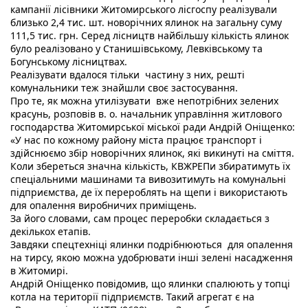
кампанії лісівники Житомирського лісгоспу реалізували 
близько 2,4 тис. шт. новорічних ялинок на загальну суму 
111,5 тис. грн. Серед лісництв найбільшу кількість ялинок 
було реалізовано у Станишівському, Левківському та 
Богунському лісництвах.
Реалізувати вдалося тільки  частину з них, решті 
комунальники теж знайшли своє застосування.
Про те, як можна утилізувати  вже непотрібних зелених 
красунь, розповів 
в. о. начальник управління житлового 
господарства Житомирської міської ради Андрій Оніщенко:
«У нас по кожному району міста працює транспорт і 
здійснюємо збір новорічних ялинок, які викинуті на сміття. 
Коли збереться значна кількість, КВЖРЕПи збиратимуть їх 
спеціальними машинами та вивозитимуть на комунальні 
підприємства, де їх перероблять на щепи і використають 
для опалення виробничих приміщень. 
За його словами, сам процес переробки складається з 
декількох етапів.
Завдяки спецтехніці ялинки подрібнюються  для опалення 
на тирсу, якою можна удобрювати інші зелені насадження 
в Житомирі. 
Андрій Оніщенко повідомив, що ялинки спалюють у топці 
котла на території підприємств. Такий агрегат є на 