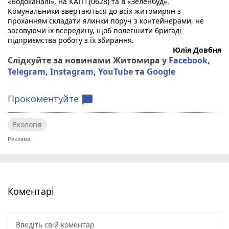
«Водоканалі», на КАТП (0628) та в «Зеленбуд».
Комунальники звертаються до всіх житомирян з 
проханням складати ялинки поруч з контейнерами, не 
засовуючи їх всередину, щоб полегшити бригаді 
підприємства роботу з їх збирання.
Юлія Довбня
Слідкуйте за новинами Житомира у
Facebook
,
Telegram
,
Instagram
,
YouTube
та
Google
Прокоментуйте
chat_bubble
Екологія
Коментарі