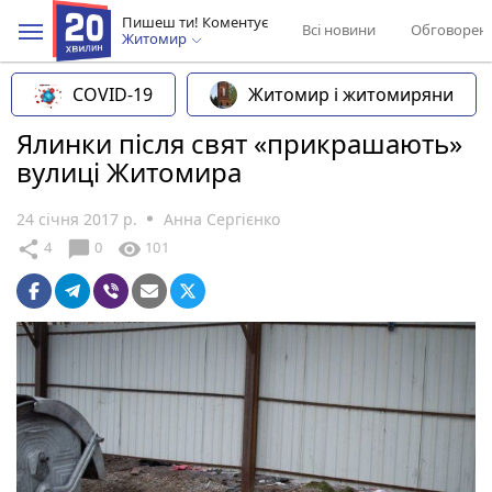
Пишеш ти! Коментує
Всі новини
Обговорен
Житомир
COVID-19
Житомир і житомиряни
Ялинки після свят «прикрашають»
вулиці Житомира
24 січня 2017 р.
Анна Сергієнко
chat_bubble
share
visibility
4
0
101