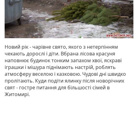
Новий рік - чарівне свято, якого з нетерпінням
чекають дорослі і діти. Вбрана лісова красуня
наповнює будинок тонким запахом хвої, яскраві
іграшки і мішура піднімають настрій, роблять
атмосферу веселою і казковою. Чудові дні швидко
пролітають. Куди подіти ялинку після новорічних
свят - гостре питання для більшості сімей в
Житомирі.