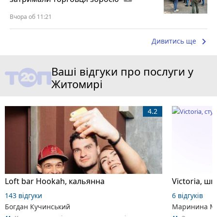
Вчора об 11:21
keyboard_arrow_right
Дивитись ще
Ваші відгуки про послуги у
Житомирі
4.2
Loft bar Hookah, кальянна
143 відгуки
6 відгуків
Богдан Кучинський
Маринина М