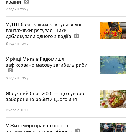
країни
photo_camera
7 годин тому
У ДТП біля Оліївки зіткнулися дві
вантажівки: рятувальники
деблокували одного з водіїв
photo_camera
8 годин тому
У річці Мика в Радомишлі
зафіксовано масову загибель риби
photo_camera
6 годин тому
Яблучний Спас 2026 — що суворо
заборонено робити цього дня
Вчора о 10:00
У Житомирі правоохоронці
затримали торговця зброєю
photo_camera