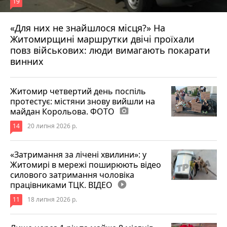
19
«Для них не знайшлося місця?» На
Житомирщині маршрутки двічі проїхали
17 липня 2026 р.
повз військових: люди вимагають покарати
винних
Житомир четвертий день поспіль
протестує: містяни знову вийшли на
майдан Корольова. ФОТО
photo_camera
14
20 липня 2026 р.
«Затримання за лічені хвилини»: у
Житомирі в мережі поширюють відео
силового затримання чоловіка
працівниками ТЦК. ВІДЕО
play_circle_filled
11
18 липня 2026 р.