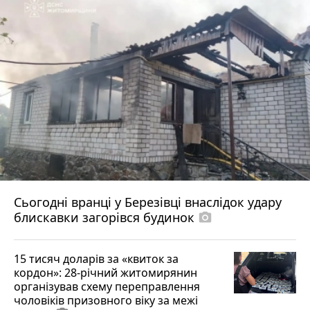
Сьогодні вранці у Березівці внаслідок удару
блискавки загорівся будинок
photo_camera
15 тисяч доларів за «квиток за
кордон»: 28-річний житомирянин
організував схему переправлення
чоловіків призовного віку за межі