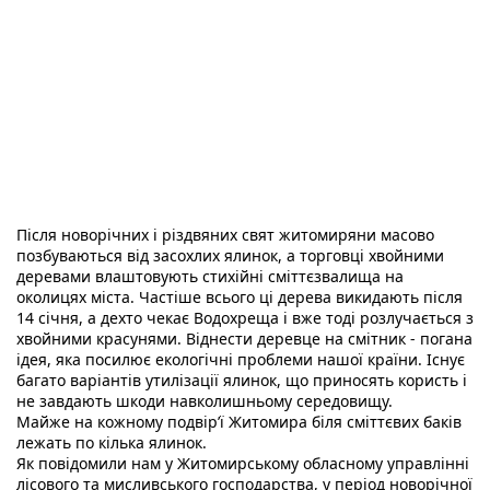
Після новорічних і різдвяних свят житомиряни масово 
позбуваються від засохлих ялинок, а торговці хвойними 
деревами влаштовують стихійні сміттєзвалища на 
околицях міста. Частіше всього ці дерева викидають після 
14 січня, а дехто чекає Водохреща і вже тоді розлучається з 
хвойними красунями. Віднести деревце на смітник - погана 
ідея, яка посилює екологічні проблеми нашої країни. Існує 
багато варіантів утилізації ялинок, що приносять користь і 
не завдають шкоди навколишньому середовищу.
Майже на кожному подвір’ї Житомира біля сміттєвих баків 
лежать по кілька ялинок. 
Як повідомили нам у 
Житомирському обласному управлінні 
лісового та мисливського 
господарства, у період новорічної 