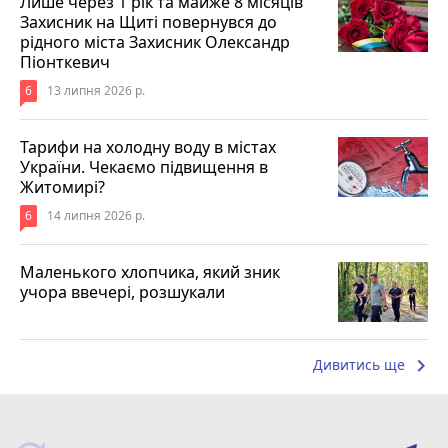
Лише через 1 рік та майже 8 місяців
Захисник на Щиті повернувся до
рідного міста Захисник Олександр
Піонткевич
6
13 липня 2026 р.
Тарифи на холодну воду в містах
України. Чекаємо підвищення в
Житомирі?
6
14 липня 2026 р.
Маленького хлопчика, який зник
учора ввечері, розшукали
keyboard_arrow_right
Дивитись ще