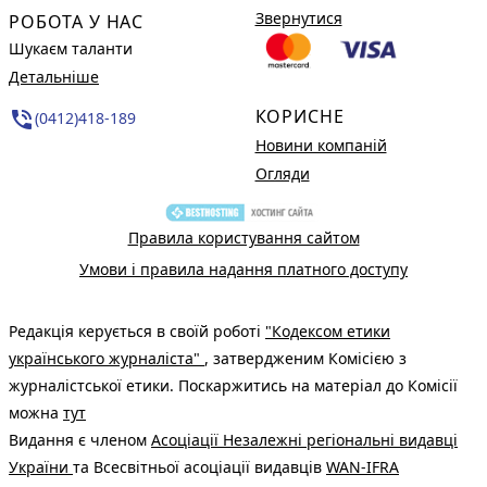
Звернутися
РОБОТА У НАС
Шукаєм таланти
Детальніше
КОРИСНЕ
phone_in_talk
(0412)418-189
Новини компаній
Огляди
Правила користування сайтом
Умови і правила надання платного доступу
Редакція керується в своїй роботі
"Кодексом етики
українського журналіста"
, затвердженим Комісією з
журналістської етики. Поскаржитись на матеріал до Комісії
можна
тут
Видання є членом
Асоціації Незалежні регіональні видавці
України
та Всесвітньої асоціації видавців
WAN-IFRA