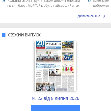
Кальяни смачні , кухня також доволі непогана
Замечатель
як для бару . Май Тай мабуть найкращий з тих
доброжела
що я куштував ) . Повернуся до...
коллективо
keyboard_arrow_right
Дивитись ще
СВІЖИЙ ВИПУСК
№ 22 від 8 липня 2026